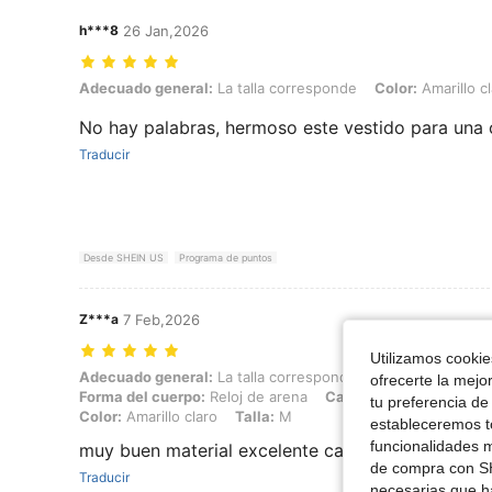
h***8
26 Jan,2026
Adecuado general: La talla corresponde, Color: Amarillo claro, Talla:
Adecuado general:
La talla corresponde
Color:
Amarillo c
No hay palabras, hermoso este vestido para una
Traducir
Desde SHEIN US
Programa de puntos
Z***a
7 Feb,2026
Utilizamos cookies
Adecuado general: La talla corresponde, Altura: 169 cm / 67 in, Peso:
Adecuado general:
La talla corresponde
Altura:
169 cm / 
ofrecerte la mejo
Forma del cuerpo:
Reloj de arena
Caderas:
107 cm / 42 in
tu preferencia de
Color:
Amarillo claro
Talla:
M
estableceremos to
funcionalidades m
muy buen material excelente calidad
de compra con SH
Traducir
necesarias que h