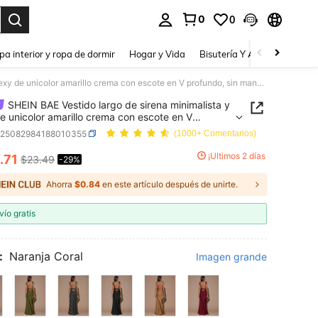
0
0
a. Press Enter to select.
pa interior y ropa de dormir
Hogar y Vida
Bisutería Y Accesorios
Be
SHEIN BAE Vestido largo de sirena minimalista y sexy de unicolor amarillo crema con escote en V profundo, sin mangas, espalda descubierta y tirantes con lazo, adecuado para fiesta, cóctel, ocasión formal, dama de honor, cumpleaños, Navidad, casual de negocios
SHEIN BAE Vestido largo de sirena minimalista y
e unicolor amarillo crema con escote en V
do, sin mangas, espalda descubierta y tirantes
z25082984188010355
(1000+ Comentarios)
zo, adecuado para fiesta, cóctel, ocasión formal,
e honor, cumpleaños, Navidad, casual de
¡Últimos 2 días
.71
$23.49
-29%
ICE AND AVAILABILITY
ios
Ahorra
$0.84
en este artículo después de unirte.
vío gratis
:
Naranja Coral
Imagen grande