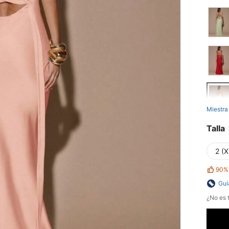
Miestra
Talla
2 (X
90%
Guí
¿No es t