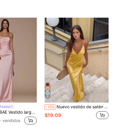
9
Nuevo vestido de satén sexy con tirantes finos y escote en V profundo para primavera/verano 2026, vestido elegante y brillante para fiestas, citas, fiestas, playa, calle, bodas, cumpleaños, estilo Y2K, vestido de gala, vestido de lujo para eventos de noche
Promesa
-15%
tes, con pliegues, ajustado y sin espalda, adecuado para fiestas, cócteles, ocasiones formales, damas de honor, cumpleaños, vestido de satén amarillo, Navidad, banquetes, casual de negocios
$19.09
+ vendidos