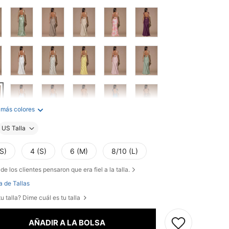
 más colores
US Talla
S)
4 (S)
6 (M)
8/10 (L)
de los clientes pensaron que era fiel a la talla.
a de Tallas
u talla? Dime cuál es tu talla
AÑADIR A LA BOLSA