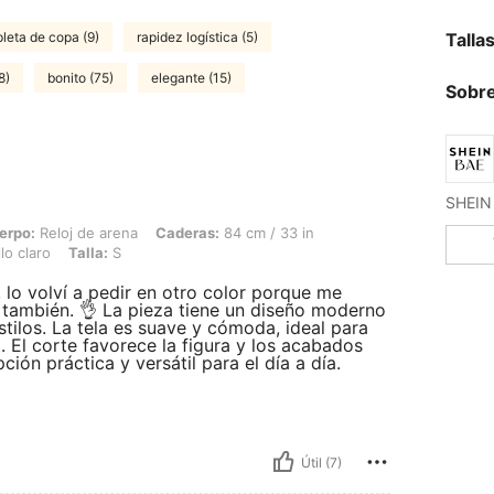
pleta de copa (9)
rapidez logística (5)
Talla
8)
bonito (75)
elegante (15)
Sobre
e arena, Caderas: 84 cm / 33 in, Cintura: 56 cm / 22 in, Busto: 72 cm / 28 in, Color
erpo:
Reloj de arena
Caderas:
84 cm / 33 in
lo claro
Talla:
S
lo volví a pedir en otro color porque me
 también. 👌 La pieza tiene un diseño moderno
stilos. La tela es suave y cómoda, ideal para
 El corte favorece la figura y los acabados
ión práctica y versátil para el día a día.
Útil (7)