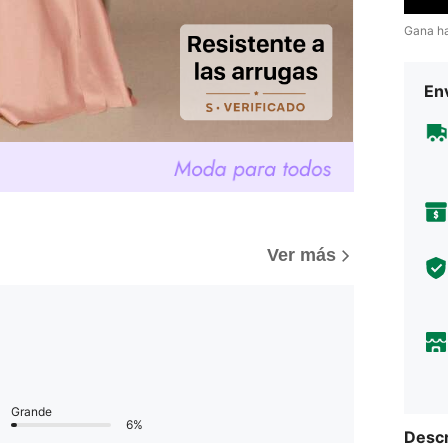
Gana h
Env
)
Ver más
Grande
6%
Descr