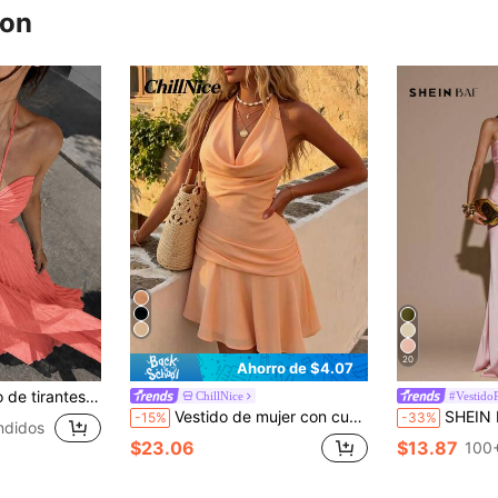
ron
20
Ahorro de $4.07
y fluido, elegante para vacaciones, playa, resort, fiesta y temporada de regreso a la escuela
ChillNice
#Vestido
Vestido de mujer con cuello drapeado color melocotón, diseño de espalda con lazo y detalle de cintura fruncida, vestido mini versátil adecuado para brunch, salidas y uso en verano
SHEIN BAE Vestido largo de sirena minimalista y sexy de color amarillo crema sin tiran
-15%
-33%
ndidos
$23.06
$13.87
100