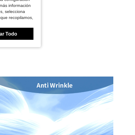
 más información
es, selecciona
 que recopilamos,
ar Todo