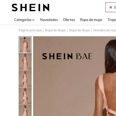
S
Use up 
Categorías
Novedades
Ofertas
Ropa de mujer
Traje
Página principal
Ropa de Mujer
Ropa de Mujer
Vestidos de muj
/
/
/