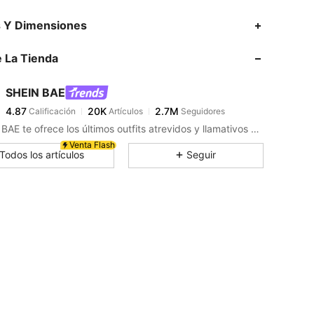
4.87
20K
2.7M
s Y Dimensiones
 La Tienda
4.87
20K
2.7M
SHEIN BAE
4.87
20K
2.7M
Calificación
Artículos
Seguidores
y***a
pagó
Hace 16 horas
SHEIN BAE te ofrece los últimos outfits atrevidos y llamativos para tu próxima noche divertida.
4.87
20K
2.7M
Venta Flash
: Amarillo claro, Talla: S
Todos los artículos
Seguir
4.87
20K
2.7M
4.87
20K
2.7M
4.87
20K
2.7M
4.87
20K
2.7M