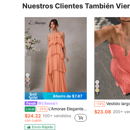
Nuestros Clientes También Vie
22
8
Ahorro de $7.87
Vestido largo de tirantes plisado azul claro para mujer, con busto fruncido, espalda descubierta 
L'Amorae
-14%
L'Amorae Elegante vestido maxi de gasa con cuello halter y volantes para invitados a bodas románticas
Local
-25%
$23.08
200+ ve
$24.22
100+ vendidos
con cupón
Envío Rápido