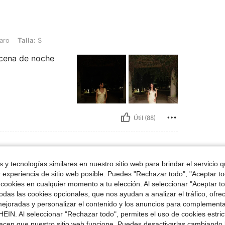
 S
laro
Talla:
S
 cena de noche
Útil (88)
 y tecnologías similares en nuestro sitio web para brindar el servicio qu
 64 kg / 141 lbs, Forma del cuerpo: Reloj de arena, Caderas: 107 cm / 42 in, Cintura
67 in
Peso:
64 kg / 141 lbs
r experiencia de sitio web posible. Puedes "Rechazar todo", "Aceptar t
Cintura:
76 cm / 30 in
Busto:
96 cm / 38 in
 cookies en cualquier momento a tu elección. Al seleccionar "Aceptar to
das las cookies opcionales, que nos ayudan a analizar el tráfico, ofre
ejoradas y personalizar el contenido y los anuncios para complementa
EIN. Al seleccionar "Rechazar todo", permites el uso de cookies estri
acen que nuestro sitio web funcione. Puedes desactivarlas cambiando 