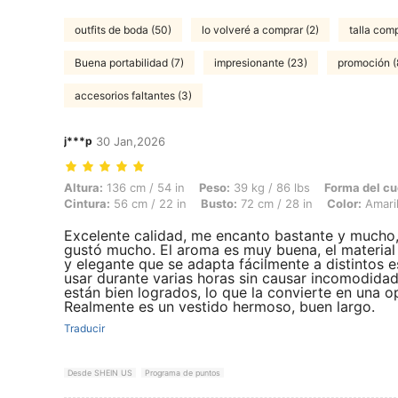
outfits de boda (50)
lo volveré a comprar (2)
talla com
Buena portabilidad (7)
impresionante (23)
promoción (
accesorios faltantes (3)
j***p
30 Jan,2026
Altura: 136 cm / 54 in, Peso: 39 kg / 86 lbs, Forma del cuerpo: Reloj d
Altura:
136 cm / 54 in
Peso:
39 kg / 86 lbs
Forma del cu
Cintura:
56 cm / 22 in
Busto:
72 cm / 28 in
Color:
Amaril
Excelente calidad, me encanto bastante y mucho, 
gustó mucho. El aroma es muy buena, el material
y elegante que se adapta fácilmente a distintos e
usar durante varias horas sin causar incomodidad.
están bien logrados, lo que la convierte en una opc
Realmente es un vestido hermoso, buen largo.
Traducir
Desde SHEIN US
Programa de puntos