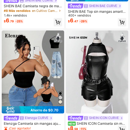
SHEIN BAE CURVE
SHEIN BAE Camiseta negra de man
SHEIN BAE CURVE
ga corta y hombros descubiertos pa
#8 Más vendidos
en Cultivo Camisetas de talla grande
SHEIN BAE Top sin mangas amarillo
ra mujer de talla grande
1.4k+ vendidos
con lunares para mujer talla grande,
400+ vendidos
top elegante, top para vacaciones e
6
6
$
.79
-25%
$
.47
-29%
n la playa
Ahorro de $0.70
Elenzga CURVE
SHEIN ICON CURVE
Elenzga Camiseta sin mangas ajust
SHEIN ICON Camiseta sin man
NEW
8
ada y sexy de unicolor para mujer d
gas negra con patchwork de malla
¡Casi agotado!
$
.59
-11%