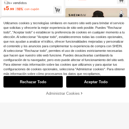
e talla grande
para mujer talla grande
1.2k+ vendidos
5
$
.99
-10%
con cupón
Utilizamos cookies y tecnologías similares en nuestro sitio web para brindar el servicio
que solicitas y ofrecerte la mejor experiencia de sitio web posible. Puedes "Rechazar
todo", "Aceptar todo" o establecer tu preferencia de cookies en cualquier momento a tu
elección. Al seleccionar "Aceptar todo", estableceremos todas las cookies opcionales,
que nos ayudan a analizar el tráfico, ofrecer funcionalidades mejoradas y personalizar
el contenido y los anuncios para complementar tu experiencia de compra con SHEIN.
Al seleccionar "Rechazar todo", permites el uso de cookies estrictamente necesarias
que hacen que nuestro sitio web funcione. Puedes desactivarlas cambiando la
configuración de tu navegador, pero esto puede afectar el funcionamiento del sitio web.
Para obtener más información sobre las cookies que utilizamos y para ajustar tus
configuraciones de cookies opcionales, selecciona "Administrar cookies". Para obtener
más información sobre cómo procesamos los datos que recopilamos,
7
Rechazar Todo
Aceptar Todo
Ahorro de $2.40
6
Administrar Cookies
SHEIN BAE CURVE
¡57% DE DESCUENTO!
AÑADIR A LA BOLSA
Ahorro de $3.60
SHEIN BAE Top de camisola transp
arente de encaje sexy de talla gran
500+ vendidos
SHEIN BAE CURVE
de, para fiesta, cita, casual, ir y veni
18
SHEIN BAE Camiseta de tirantes co
$
.79
-11%
con cupón
r, sujetador bonito, top sexy de club,
n estampado floral de rosas para m
#2 Más vendidos
en Multicolor Camisetas sin mangas y camisetas sin
top de corsé, top sin tirantes, top pa
ujer talla grande
1.4k+ vendidos
ra salir, top de verano, top lindo, ver
8
ano para mujeres, top de encaje
$
.39
-30%