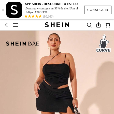
APP SHEIN - DESCUBRE TU ESTILO
×
¡Descarga y consigue un 30% de dto.!Usar el
CONSEGUIR
código: APPOFF30
(95,960)