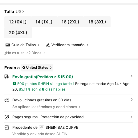
s, té de la tarde, fiestas, verano, Día de San Valentín, festi
vales de música
Talla
US
12
(0XL)
14
(1XL)
16
(2XL)
18
(3XL)
20
(4XL)
Guía de Tallas
Verificar mi tamaño
¿No es tu talla? Dinos
Envío a
United States
Envío gratis(Pedidos ≥ $15.00)
500 puntos SHEIN si llega tarde
Entrega estimada:
Ago 14 - Ago
20,
85.11% son ≤
8
días hábiles
Devoluciones gratuitas en 30 días
Se aplican los términos y condiciones
Pagos seguros · Protección de privacidad
Procedente de
SHEIN BAE CURVE
Vendido y enviado desde SHEIN.