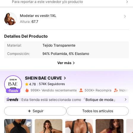
Para reportar a este vendedor y/o producto
Modelar es vestir:
1XL
Altura:
67.7
Detalles Del Producto
574K Seguidores
4.78
Material:
Tejido Transparente
Composición:
94% Poliamida, 6% Elastano
Ver más
574K Seguidores
4.78
SHEIN BAE CURVE
574K Seguidores
4.78
999K+ Vendido recientemente
500K+ Recompra
Incremen
Esta tienda está seleccionada como
「Botique de moda」
574K Seguidores
4.78
Seguir
Todos los artículos
574K Seguidores
4.78