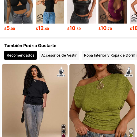
574K Seguidores
4.78
5
12
10
10
1
$
.99
$
.49
$
.59
$
.79
$
574K Seguidores
4.78
También Podría Gustarte
574K Seguidores
4.78
Recomendados
Accesorios de Vestir
Ropa Interior y Ropa de Dormi
574K Seguidores
4.78
574K Seguidores
4.78
574K Seguidores
4.78