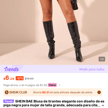
1/6
6
-57%
$
.24
$14.59
Paga ahora, o en 4 pagos de $1.56
Ahorra
$0.31
en este artículo después de unirte.
SHEIN BAE Blusa de tirantes elegante con diseño de es
piga negra para mujer de talla grande, adecuada para cita