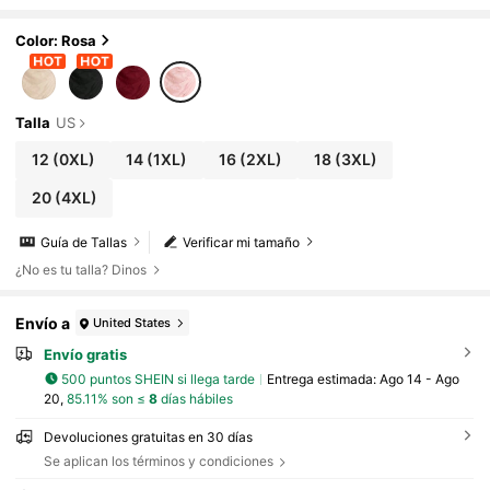
o drapeado, volantes, bajo asimétrico con a
bertura y manga larga, con lentejuelas brillante
s, color rosa
Color: Rosa
Talla
US
12
(0XL)
14
(1XL)
16
(2XL)
18
(3XL)
20
(4XL)
Guía de Tallas
Verificar mi tamaño
¿No es tu talla? Dinos
Envío a
United States
Envío gratis
500 puntos SHEIN si llega tarde
Entrega estimada:
Ago 14 - Ago
20,
85.11% son ≤
8
días hábiles
Devoluciones gratuitas en 30 días
Se aplican los términos y condiciones