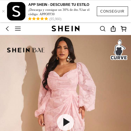
APP SHEIN - DESCUBRE TU ESTILO
×
¡Descarga y consigue un 30% de dto.!Usar el
CONSEGUIR
código: APPOFF30
(95,960)