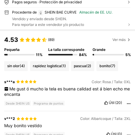
Pagos seguros · Protección de privacidad
Procedente de
SHEIN BAE CURVE
Almacén de EE. UU.
Vendido y enviado desde SHEIN.
Para reportar a este vendedor y/o producto
4.53
(89)
Ver más
Pequeña
La talla corresponde
Grande
11%
84%
5%
sin olor
(4)
rapidez logística
(1)
pascua
(2)
bonito
(7)
s***a
Color: Rosa / Talla: 0XL
Me
gust
ó
mucho
la
tela
es
buena
calidad
est
á
bien
echo
me
encanta
Útil
(20)
Desde SHEIN US
Programa de puntos
v***2
Color: Albaricoque / Talla: 2XL
Muy
bonito
vestido
Útil
(0)
Desde SHEIN US
Programa de puntos