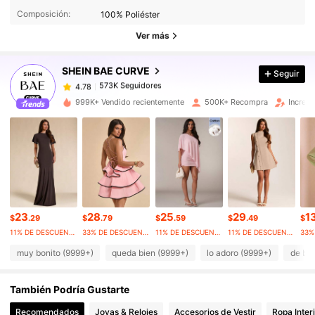
Composición:
100% Poliéster
Ver más
573K Seguidores
4.78
SHEIN BAE CURVE
Seguir
573K Seguidores
4.78
j***r
pagó
Hace 1 día
999K+ Vendido recientemente
500K+ Recompra
Increm
573K Seguidores
4.78
573K Seguidores
4.78
573K Seguidores
4.78
23
28
25
29
1
$
.29
$
.79
$
.59
$
.49
$
11% DE DESCUENTO
33% DE DESCUENTO
11% DE DESCUENTO
11% DE DESCUENTO
muy bonito (9999+)
queda bien (9999+)
lo adoro (9999+)
de bu
573K Seguidores
4.78
También Podría Gustarte
573K Seguidores
4.78
Recomendados
Joyas & Relojes
Accesorios de Vestir
Ropa Inter