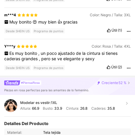
m***4
Color: Negro / Talla: 3XL
Muy
bonito
😍
muy
bien
👍
gracias
Útil
(1)
Desde SHEIN US
Programa de puntos
Y***y
Color: Rosa / Talla: 4XL
Es
muy
bonito
,
un
poco
ajustado
de
la
cintura
si
tienes
caderas
grandes
,
pero
se
ve
elegante
y
sexy
Útil
(2)
Desde SHEIN US
Programa de puntos
Creciente
52 %
#PiensaRosa
Piezas en rosa perfectas para las amantes de lo femenino.
Modelar es vestir:
1XL
Altura:
66.9
Busto:
33.9
Cintura:
26.8
Caderas:
35.8
Detalles Del Producto
573K Seguidores
Material:
Tela tejida
4.78