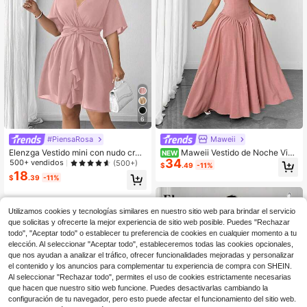
6
#PiensaRosa
Maweii
Elenzga Vestido mini con nudo cruz
Maweii Vestido de Noche Vint
NEW
34
ado y volantes en el bajo, estilo sex
age Francés con Cintura Ceñida, si
500+ vendidos
(500+)
$
.49
-11%
y y talla grande. Nuevo estilo de ver
n Tirantes y con Tirantes de Espagu
18
$
.39
-11%
ano con vestido de gasa de cuello e
eti, Vestido Largo para Mujer Talla
n V profundo, mangas con volantes,
Grande para Fiesta y Vacaciones
cintura ceñida y unicolor. Vestido aj
ustado con nudo retorcido y manga
Utilizamos cookies y tecnologías similares en nuestro sitio web para brindar el servicio
corta, estilo francés. Vestido negro,
que solicitas y ofrecerte la mejor experiencia de sitio web posible. Puedes "Rechazar
pequeño vestido negro.
todo", "Aceptar todo" o establecer tu preferencia de cookies en cualquier momento a tu
elección. Al seleccionar "Aceptar todo", estableceremos todas las cookies opcionales,
que nos ayudan a analizar el tráfico, ofrecer funcionalidades mejoradas y personalizar
el contenido y los anuncios para complementar tu experiencia de compra con SHEIN.
Al seleccionar "Rechazar todo", permites el uso de cookies estrictamente necesarias
que hacen que nuestro sitio web funcione. Puedes desactivarlas cambiando la
configuración de tu navegador, pero esto puede afectar el funcionamiento del sitio web.