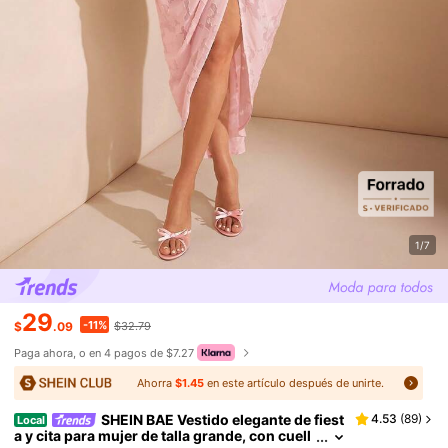
1/7
29
-11%
$
.09
$32.79
Paga ahora, o en 4 pagos de $7.27
Ahorra
$1.45
en este artículo después de unirte.
SHEIN BAE Vestido elegante de fiest
4.53
(
89
)
Local
a y cita para mujer de talla grande, con cuell