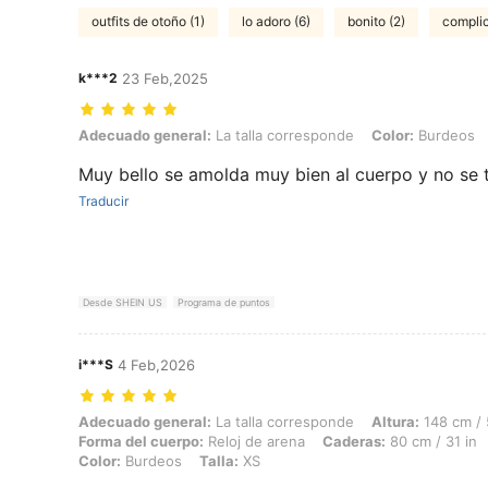
outfits de otoño (1)
lo adoro (6)
bonito (2)
complic
k***2
23 Feb,2025
Adecuado general: La talla corresponde, Color: Burdeos, Talla: S
Adecuado general:
La talla corresponde
Color:
Burdeos
Muy bello se amolda muy bien al cuerpo y no se t
Traducir
Desde SHEIN US
Programa de puntos
i***S
4 Feb,2026
Adecuado general: La talla corresponde, Altura: 148 cm / 58 in, Peso:
Adecuado general:
La talla corresponde
Altura:
148 cm / 
Forma del cuerpo:
Reloj de arena
Caderas:
80 cm / 31 in
Color:
Burdeos
Talla:
XS