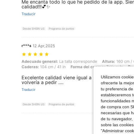
Me encanta todo lo que he pedido de la app. Si
calidad!!!💕✨️
Traducir
Desde SHEIN US
Programa de puntos
r***s
12 Apr,2025
Adecuado general: La talla corresponde, Altura: 160 cm / 63 in, Peso:
Adecuado general:
La talla corresponde
Altura:
160 cm / 
Caderas:
104 cm / 41 in
Forma del cuerpo:
Triángulo
Bu
Utilizamos cookies
Excelente calidad viene igual a la imagen lo volv
volvería a pedir ….
ofrecerte la mejo
tu preferencia de
Traducir
estableceremos to
funcionalidades m
Desde SHEIN US
Programa de puntos
de compra con SH
necesarias que h
de tu navegador, 
Ver Más Re
sobre las cookies
"Administrar coo