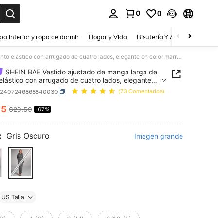
0
0
a. Press Enter to select.
pa interior y ropa de dormir
Hogar y Vida
Bisutería Y Accesorios
Be
SHEIN BAE Vestido ajustado de manga larga de punto elástico con arrugado de cuatro lados, elegante en color marrón para mujer en otoño/invierno
SHEIN BAE Vestido ajustado de manga larga de
elástico con arrugado de cuatro lados, elegante
or marrón para mujer en otoño/invierno
z2407246868840030
(73 Comentarios)
75
$20.59
-67%
ICE AND AVAILABILITY
:
Gris Oscuro
Imagen grande
US Talla