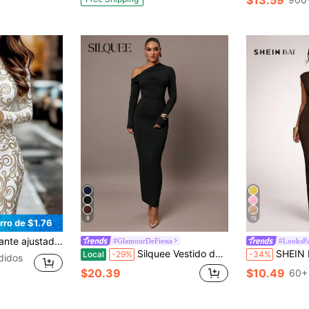
$13.59
8
15
rro de $1.76
tampado integral para vacaciones
#GlamourDeFiesta
#LooksPa
Silquee Vestido de punto de unicolor elástico, de hombros caídos y cuello romántico, para uso diario, elegante fiesta, manga larga, ajustado y sexy, ideal para otoño e invierno, salidas nocturnas, Halloween y Navidad
SHEIN BAE Vestido ajustado con drapeado a
Local
-29%
-34%
didos
$20.39
$10.49
60+