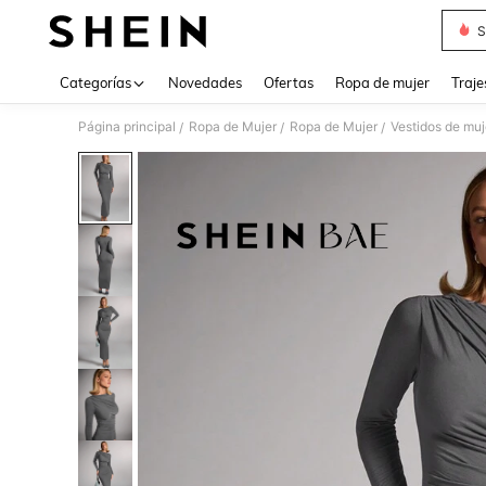
S
Use up 
Categorías
Novedades
Ofertas
Ropa de mujer
Traje
Página principal
Ropa de Mujer
Ropa de Mujer
Vestidos de muj
/
/
/