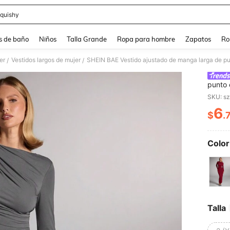
quishy
and down arrow keys to navigate search Búsqueda reciente and Busca y Encuentr
s de baño
Niños
Talla Grande
Ropa para hombre
Zapatos
Ro
er
Vestidos largos de mujer
/
/
punto 
en col
SKU: s
6
$
.
PR
Color
Talla