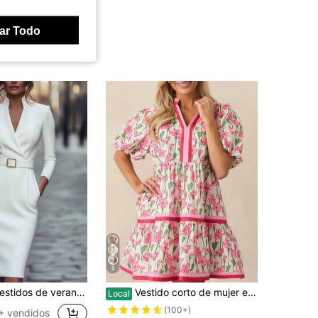
ar Todo
6
e verano para mujer, vestido elegante de manga larga con bolsillo y cinturón para primavera y otoño, vestidos elegantes para mujer
Vestido corto de mujer estilo Y2K con escote en V, mangas abultadas, vestido corto de playa
Local
(100+)
+ vendidos