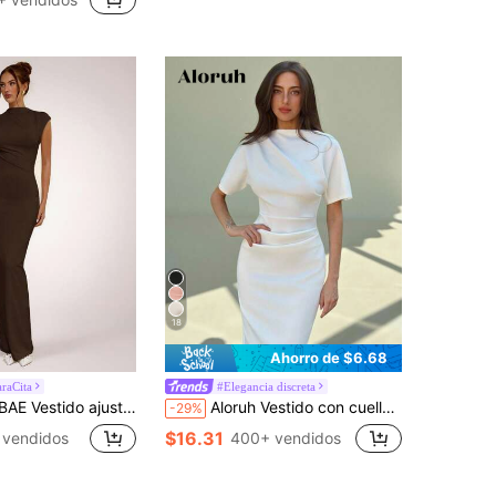
(1000+)
18
Ahorro de $6.68
raCita
#Elegancia discreta
simétrico en color albaricoque, vestido largo elegante y minimalista básico, para primavera/verano
Aloruh Vestido con cuello asimétrico y espalda dividida
-29%
$16.31
 vendidos
400+ vendidos