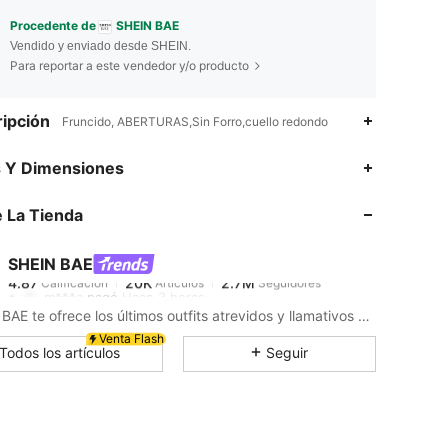
Procedente de
SHEIN BAE
Vendido y enviado desde SHEIN.
Para reportar a este vendedor y/o producto
ipción
Fruncido, ABERTURAS,Sin Forro,cuello redondo
4.87
20K
2.7M
s Y Dimensiones
 La Tienda
4.87
20K
2.7M
SHEIN BAE
4.87
20K
2.7M
Calificación
Artículos
Seguidores
m***a
pagó
Hace 3 horas
SHEIN BAE te ofrece los últimos outfits atrevidos y llamativos para tu próxima noche divertida.
4.87
20K
2.7M
Venta Flash
Todos los artículos
Seguir
4.87
20K
2.7M