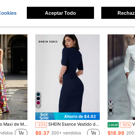
Cookies
Aceptar Todo
Rechaz
ron
5
16
Ahorro de $4.62
ícula Geométrica - Vestido Casual de Verano Sin Mangas con Cuello Redondo y Corte en A
SHEIN Essnce Vestido de punto elegante de manga corta y ajustado de unicolor para mujer
Vestidos d
-33%
Local
-62%
$9.37
$18.99
ndidos
200+ vendidos
200