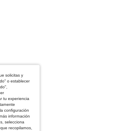
: Triángulo, Busto: 96 cm / 38 in, Color: Negro, Talla: S
e solicitas y
odo" o establecer
do",
cer
r tu experiencia
ctamente
la configuración
 más información
es, selecciona
 que recopilamos,