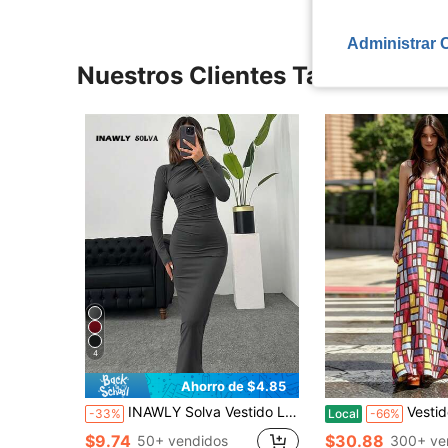
Administrar 
Nuestros Clientes También Vie
4
Ahorro de $4.85
INAWLY Solva Vestido Largo Plisado Para Mujer
Vestido Maxi de Mujer con Estampado de Cuadr
-33%
Local
-66%
$9.74
$30.88
50+ vendidos
300+ ve