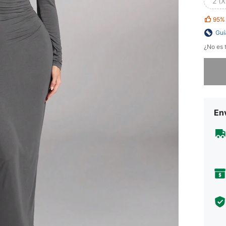
2 (X
95%
Guí
¿No es t
Lo sent
Env