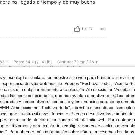
empre ha llegado a tiempo y de muy buena
Útil (0)
 64 kg / 141 lbs, Cintura: 70 cm / 28 in, Caderas: 104 cm / 41 in, Forma del cuerpo
63 in
Peso:
64 kg / 141 lbs
Cintura:
70 cm / 28 in
sto:
96 cm / 38 in
Color:
Negro
Talla:
S
 y tecnologías similares en nuestro sitio web para brindar el servicio qu
ería a pedir me gustó mucho sin duda lo
r experiencia de sitio web posible. Puedes "Rechazar todo", "Aceptar t
 cookies en cualquier momento a tu elección. Al seleccionar "Aceptar to
das las cookies opcionales, que nos ayudan a analizar el tráfico, ofre
ejoradas y personalizar el contenido y los anuncios para complementa
Útil (0)
EIN. Al seleccionar "Rechazar todo", permites el uso de cookies estri
acen que nuestro sitio web funcione. Puedes desactivarlas cambiando 
pero esto puede afectar el funcionamiento del sitio web. Para obtener
señas
 que utilizamos y para ajustar tus configuraciones de cookies opcional
kies". Para obtener más información sobre cómo procesamos los datos