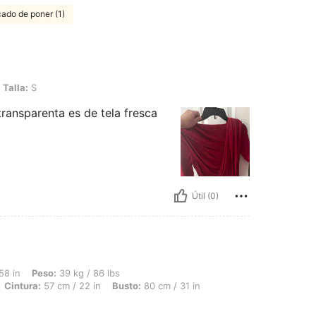
ado de poner (1)
Talla:
S
ransparenta es de tela fresca
Útil (0)
 39 kg / 86 lbs, Forma del cuerpo: Reloj de arena, Caderas: 80 cm / 31 in, Cintura:
58 in
Peso:
39 kg / 86 lbs
Cintura:
57 cm / 22 in
Busto:
80 cm / 31 in