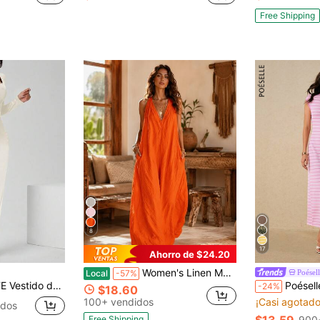
Free Shipping
8
17
Ahorro de $24.20
Women's Linen Maxi Dress Sleeveless Loose Fit Flowy Long Dress With Side Pockets Casual Summer Beach Vacation Coastal Outfit
Poésel
Local
-57%
dos blancos elegantes y clásicos,Vestidos de otoño para mujeres,Mujeres de talla pequeña
Poéselle Vestido
-24%
$18.60
100+ vendidos
¡Casi agotado
idos
Free Shipping
900