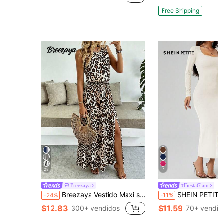
Free Shipping
28
7
Breezaya
#FiestaGlam
Breezaya Vestido Maxi sin Mangas de Cuello Redondo de unicolor Casual & de Oficina con Cintura Fruncida y Dobladillo con Abertura para Mujeres
SHEIN PETITE Vestido de manga larga negro de cuello cuadrado ajustado de unicolor para otoño,Vesti
-24%
-11%
$12.83
$11.59
300+ vendidos
70+ vend