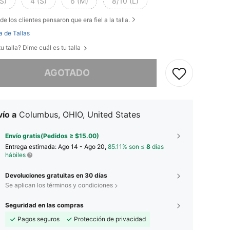
S)
4 (S)
6 (M)
8/10 (L)
de los clientes pensaron que era fiel a la talla.
a de Tallas
u talla? Dime cuál es tu talla
imos, este producto está agotado.
AGOTADO
ío a
Columbus, OHIO, United States
Envío gratis(Pedidos ≥ $15.00)
Entrega estimada:
Ago 14 - Ago 20,
85.11% son ≤
8
días
hábiles
Devoluciones gratuitas en 30 días
Se aplican los términos y condiciones
Seguridad en las compras
Pagos seguros
Protección de privacidad