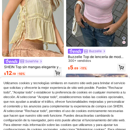
Buzzelle
14
#1 Más vendidos
en Cuello de cárdigan Tops, blusas y camisetas de
11
Buzzelle Top de lencería de moda
¡Casi agotado!
Zayélia Blusa de verano elegante y
para mujer y camiseta sin mangas
300+ vendidos
SoleilVie
sencilla de tejido suave para mujer,
#1 Más vendidos
#1 Más vendidos
en Cuello de cárdigan Tops, blusas y camisetas de
en Cuello de cárdigan Tops, blusas y camisetas de
XLLAIS
ajustada con cuello redondo y esta
5
SHEIN Top sin mangas elegante y v
camisa de trabajo
$
.69
-11%
2.8k+ vendidos
mpado de rayas para primavera/ver
¡Casi agotado!
¡Casi agotado!
XLLAIS Camiseta básica de mujer 2
ersátil para mujer con cuello cuadr
12
ano, de estilo casual y sexy para va
026 de cuello redondo, manga cort
$
.19
-10%
#1 Más vendidos
en Cuello de cárdigan Tops, blusas y camisetas de
10
¡Casi agotado!
ado, ribete de encaje, patchwork y
$
.09
-11%
caciones
a, unicolor, ajustada, casual, veran
lazo
¡Casi agotado!
4k+ vendidos
(1000+)
o, minimalista
Utilizamos cookies y tecnologías similares en nuestro sitio web para brindar el servicio
9
$
.69
-11%
que solicitas y ofrecerte la mejor experiencia de sitio web posible. Puedes "Rechazar
todo", "Aceptar todo" o establecer tu preferencia de cookies en cualquier momento a tu
elección. Al seleccionar "Aceptar todo", estableceremos todas las cookies opcionales,
que nos ayudan a analizar el tráfico, ofrecer funcionalidades mejoradas y personalizar
el contenido y los anuncios para complementar tu experiencia de compra con SHEIN.
Al seleccionar "Rechazar todo", permites el uso de cookies estrictamente necesarias
que hacen que nuestro sitio web funcione. Puedes desactivarlas cambiando la
configuración de tu navegador, pero esto puede afectar el funcionamiento del sitio web.
Para obtener más información sobre las cookies que utilizamos y para ajustar tus
configuraciones de cookies opcionales, selecciona "Administrar cookies". Para obtener