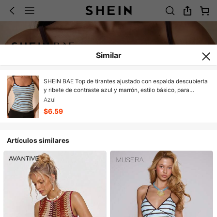
Similar
SHEIN BAE Top de tirantes ajustado con espalda descubierta
y ribete de contraste azul y marrón, estilo básico, para
verano, vacaciones de primavera, playa, salidas, inspirado en
Azul
los años 2000, top azul, top de rayas de colores
$6.59
Artículos similares