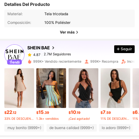
Detalles Del Producto
Material:
Tela tricotada
2.7M Seguidores
4.87
Composición:
100% Poliéster
Ver más
2.7M Seguidores
4.87
SHEIN BAE
Seguir
2.7M Seguidores
4.87
999K+ Vendido recientemente
999K+ Recompra
Increm
2.7M Seguidores
4.87
2.7M Seguidores
4.87
22
15
10
7
6
2.7M Seguidores
4.87
$
.12
$
.39
$
.19
$
.59
$
33% DE DESCUENTO
1.3k+ vendidos
¡Casi agotado!
11% DE DESCUENTO
muy bonito (9999+)
de buena calidad (9999+)
lo adoro (9999+)
2.7M Seguidores
4.87