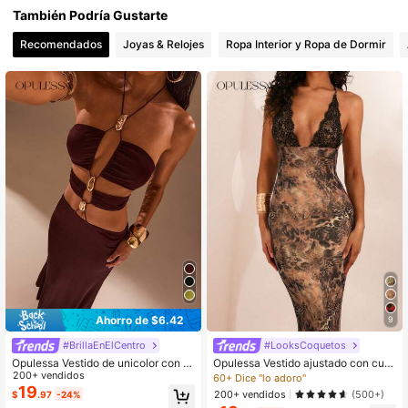
También Podría Gustarte
2.7M Seguidores
4.87
Recomendados
Joyas & Relojes
Ropa Interior y Ropa de Dormir
2.7M Seguidores
4.87
2.7M Seguidores
4.87
2.7M Seguidores
4.87
Ahorro de $6.42
9
#BrillaEnElCentro
#LooksCoquetos
Opulessa Vestido de unicolor con e
Opulessa Vestido ajustado con cuel
spalda descubierta y calado, adecu
200+ vendidos
lo en V, espalda descubierta y esta
60+ Dice "lo adoro"
ado para vacaciones de primavera/
mpado de malla tejida para mujeres
19
200+ vendidos
(500+)
$
.97
-24%
verano