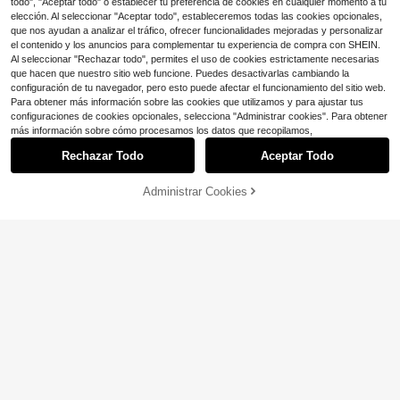
todo", "Aceptar todo" o establecer tu preferencia de cookies en cualquier momento a tu
elección. Al seleccionar "Aceptar todo", estableceremos todas las cookies opcionales,
que nos ayudan a analizar el tráfico, ofrecer funcionalidades mejoradas y personalizar
el contenido y los anuncios para complementar tu experiencia de compra con SHEIN.
Al seleccionar "Rechazar todo", permites el uso de cookies estrictamente necesarias
que hacen que nuestro sitio web funcione. Puedes desactivarlas cambiando la
configuración de tu navegador, pero esto puede afectar el funcionamiento del sitio web.
Para obtener más información sobre las cookies que utilizamos y para ajustar tus
configuraciones de cookies opcionales, selecciona "Administrar cookies". Para obtener
más información sobre cómo procesamos los datos que recopilamos,
7
Rechazar Todo
Aceptar Todo
Ahorro de $4.06
#8 Más vendidos
en Satinado Vestidos Maxi De Mujer
6
Administrar Cookies
¡Casi agotado!
#Estilo de espalda descubierta
¡57% DE DESCUENTO!
AÑADIR A LA BOLSA
Ahorro de $2.24
90+ Dice "bonito"
#8 Más vendidos
#8 Más vendidos
en Satinado Vestidos Maxi De Mujer
en Satinado Vestidos Maxi De Mujer
MUSERA Vestido largo sexy con est
ampado de rayas de cebra sin espal
¡Casi agotado!
¡Casi agotado!
#SheerAppeal
da, elegante y lindo para vacacione
900+ vendidos
90+ Dice "bonito"
90+ Dice "bonito"
#8 Más vendidos
en Satinado Vestidos Maxi De Mujer
AiiRZ Vestido largo de malla con lun
s, bodas, fiestas, ocasiones especia
19
¡Casi agotado!
ares transparentes, de manga larga
$
.33
-17%
con cupón
#1 Más vendidos
en 0~16 USD Vestidos Maxi De Mujer
les, verano, playa, Ibiza, salidas noc
acampanada, cuello redondo y larg
90+ Dice "bonito"
turnas, Halloween, otoño y talla gra
5.9k+ vendidos
(100+)
o hasta el suelo, para cubrir en la pl
nde
12
aya en verano
$
.72
-15%