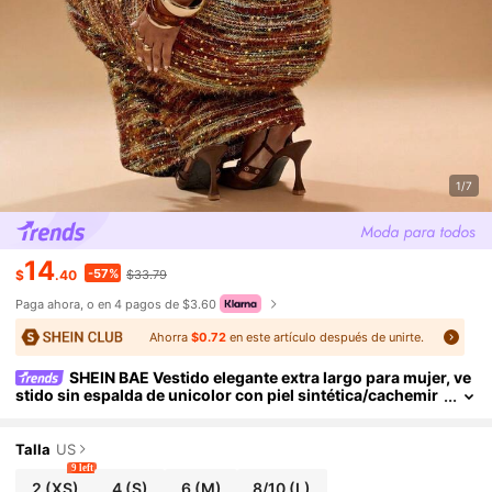
1/7
14
-57%
$
.40
$33.79
Paga ahora, o en 4 pagos de $3.60
Ahorra
$0.72
en este artículo después de unirte.
SHEIN BAE Vestido elegante extra largo para mujer, ve
stido sin espalda de unicolor con piel sintética/cachemir
a sintética y lentejuelas, para otoño/invierno
Talla
US
9 left
2
(XS)
4
(S)
6
(M)
8/10
(L)