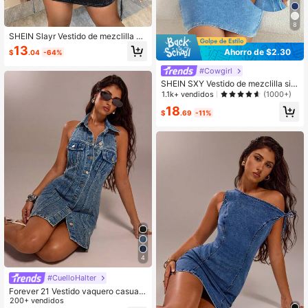
8
SHEIN Slayr Vestido de mezclilla co
n cierre frontal en vilo, uso diario ca
13
Ahorro de $2.30
$
.04
-64%
sual para mujeres
#Cowgirl
SHEIN SXY Vestido de mezclilla sin
mangas, con cuello halter y espalda
1.1k+ vendidos
(1000+)
descubierta, de unicolor para mujer
18
$
.69
-11%
4
#CuelloHalter
Forever 21 Vestido vaquero casual
corto de mujer con cuello halter y a
200+ vendidos