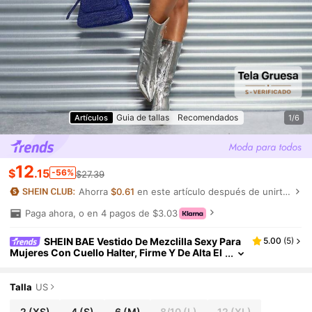
Guia de tallas
Recomendados
Artículos
1/6
12
$
.15
-56%
$27.39
Ahorra
$0.61
en este artículo después de unirte.
Paga ahora, o en 4 pagos de $3.03
SHEIN BAE Vestido De Mezclilla Sexy Para
5.00
(
5
)
Mujeres Con Cuello Halter, Firme Y De Alta El
asticidad
Talla
US
2
(XS)
4
(S)
6
(M)
8/10
(L)
12
(XL)