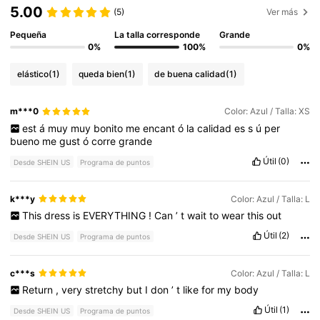
5.00
(5)
Ver más
Pequeña
La talla corresponde
Grande
0%
100%
0%
elástico
(1)
queda bien
(1)
de buena calidad
(1)
m***0
Color: Azul / Talla: XS
est
á
muy
muy
bonito
me
encant
ó
la
calidad
es
s
ú
per
bueno
me
gust
ó
corre
grande
Útil
(0)
Desde SHEIN US
Programa de puntos
k***y
Color: Azul / Talla: L
This
dress
is
EVERYTHING
!
Can
’
t
wait
to
wear
this
out
Útil
(2)
Desde SHEIN US
Programa de puntos
c***s
Color: Azul / Talla: L
Return
,
very
stretchy
but
I
don
’
t
like
for
my
body
Útil
(1)
Desde SHEIN US
Programa de puntos