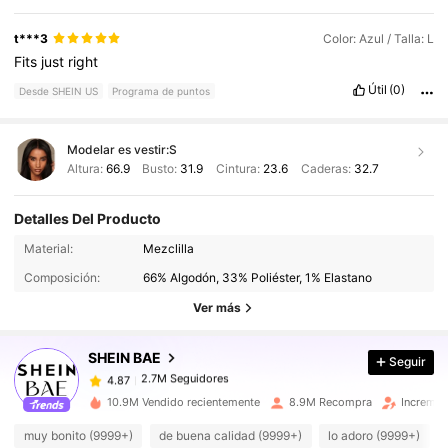
t***3
Color: Azul / Talla: L
Fits
just
right
Útil
(0)
Desde SHEIN US
Programa de puntos
Modelar es vestir:
S
Altura:
66.9
Busto:
31.9
Cintura:
23.6
Caderas:
32.7
Detalles Del Producto
2.7M Seguidores
4.87
Material:
Mezclilla
Composición:
66% Algodón, 33% Poliéster, 1% Elastano
2.7M Seguidores
4.87
Ver más
SHEIN BAE
Seguir
2.7M Seguidores
4.87
a***9
pagó
Hace 5 horas
10.9M Vendido recientemente
8.9M Recompra
Incremen
2.7M Seguidores
4.87
muy bonito (9999+)
de buena calidad (9999+)
lo adoro (9999+)