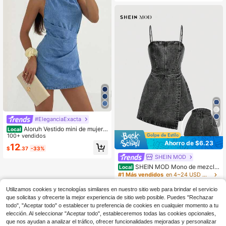
#EleganciaExacta
7
Aloruh Vestido mini de mujer d
Local
e mezclilla azul aqua con cuello hal
100+ vendidos
ter, verano sexy chic con lazo en la
Ahorro de $6.23
12
$
.37
-33%
espalda, cintura fruncida, estilo Y2K
coquette, plisado, cuello alto, street
SHEIN MOD
wear para fiesta y noche
SHEIN MOD Mono de mezclill
Local
a para mujer con parte superior cort
#1 Más vendidos
en 4~24 USD Monos y monos de mezclilla para mujer
a
800+ vendidos
(100+)
Utilizamos cookies y tecnologías similares en nuestro sitio web para brindar el servicio
19
que solicitas y ofrecerte la mejor experiencia de sitio web posible. Puedes "Rechazar
$
.46
-24%
todo", "Aceptar todo" o establecer tu preferencia de cookies en cualquier momento a tu
elección. Al seleccionar "Aceptar todo", estableceremos todas las cookies opcionales,
que nos ayudan a analizar el tráfico, ofrecer funcionalidades mejoradas y personalizar