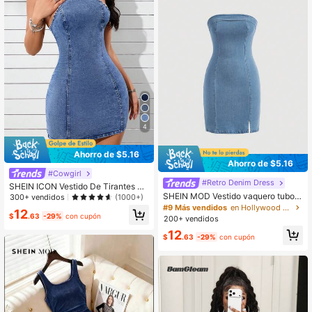
4
Ahorro de $5.16
Ahorro de $5.16
#Cowgirl
#Retro Denim Dress
SHEIN ICON Vestido De Tirantes Y
SHEIN MOD Vestido vaquero tubo d
Cuello Halter De Mezclilla Para Muj
300+ vendidos
(1000+)
e verano ajustado azul con dobladil
er
#9 Más vendidos
en Hollywood Vestidos de mezclilla para mujer
12
lo dividido
$
.63
-29%
con cupón
200+ vendidos
12
$
.63
-29%
con cupón