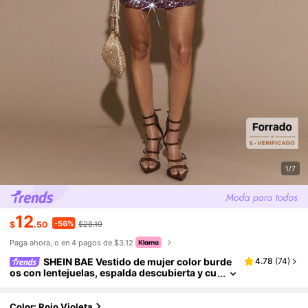
1/7
12
-56%
$
.50
$28.19
Paga ahora, o en 4 pagos de $3.12
SHEIN BAE Vestido de mujer color burde
4.78
(
74
)
os con lentejuelas, espalda descubierta y cu
ello halter, elegante vestido de noche sin ma
ngas con patchwork estilo chic de los años 70 p
ara verano, salidas nocturnas, fiestas y atuendo
Color: Rojo Violeta