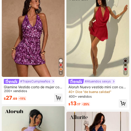
2.7M Seguidores
4.87
2.7M Seguidores
4.87
6
7
#TrajesCumpleaños
#Atuendos sexys
Glamine Vestido corto de mujer con
Aloruh Nuevo vestido mini con cuell
lentejuelas, color naranja vibrante,
200+ vendidos
o halter profundo, espalda descubie
40+ Dice "de buena calidad"
elegante para fiesta, cita, vacacion
rta, unicolor, cuello drapeado asimé
400+ vendidos
27
$
.69
-11%
es, Año Nuevo
trico y bajo con volantes, adecuado
13
para salir
$
.17
-25%