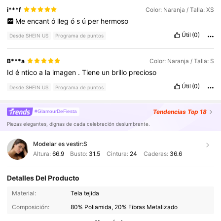
i***f
Color: Naranja / Talla: XS
Me
encant
ó
lleg
ó
s
ú
per
hermoso
Útil
(0)
Desde SHEIN US
Programa de puntos
B***a
Color: Naranja / Talla: S
Id
é
ntico
a
la
imagen
.
Tiene
un
brillo
precioso
Útil
(0)
Desde SHEIN US
Programa de puntos
Tendencias
Top 18
#GlamourDeFiesta
Piezas elegantes, dignas de cada celebración deslumbrante.
Modelar es vestir:
S
Altura:
66.9
Busto:
31.5
Cintura:
24
Caderas:
36.6
Detalles Del Producto
2.7M Seguidores
4.87
Material:
Tela tejida
Composición:
80% Poliamida, 20% Fibras Metalizado
2.7M Seguidores
4.87