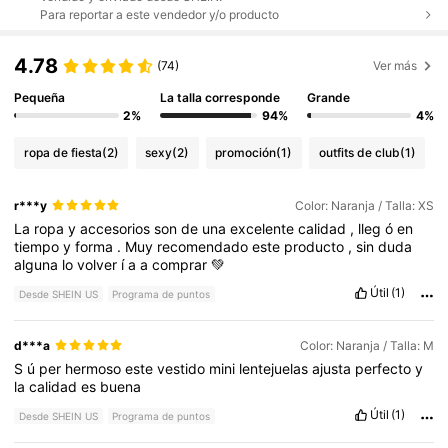
Para reportar a este vendedor y/o producto
4.78
(74)
Ver más
Pequeña
La talla corresponde
Grande
2%
94%
4%
ropa de fiesta
(2)
sexy
(2)
promoción
(1)
outfits de club
(1)
r***y
Color: Naranja / Talla: XS
La
ropa
y
accesorios
son
de
una
excelente
calidad
,
lleg
ó
en
tiempo
y
forma
.
Muy
recomendado
este
producto
,
sin
duda
alguna
lo
volver
í
a
a
comprar
💚
Útil
(1)
Desde SHEIN US
Programa de puntos
d***a
Color: Naranja / Talla: M
S
ú
per
hermoso
este
vestido
mini
lentejuelas
ajusta
perfecto
y
la
calidad
es
buena
Útil
(1)
Desde SHEIN US
Programa de puntos