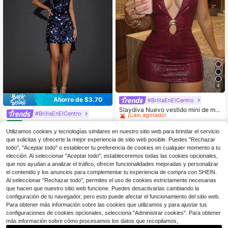
4
Ahorro de $3.70
#BrillaEnElCentro
#2 Más vendidos
en Separar Vestidos De Mujer
¡Casi agotado!
Slaydiva Nuevo vestido mini de muj
#BrillaEnElCentro
er de estilo cheongsam inspirado en
#2 Más vendidos
#2 Más vendidos
en Separar Vestidos De Mujer
en Separar Vestidos De Mujer
SHEIN BAE Vestido mini de le
el Año 2000, con cuello halter sexy,
Local
2.8k+ vendidos
¡Casi agotado!
¡Casi agotado!
ntejuelas para mujer, tirantes finos,
recortes y decoración metálica, col
Utilizamos cookies y tecnologías similares en nuestro sitio web para brindar el servicio
29
$
.49
-11%
con cupón
#2 Más vendidos
en Separar Vestidos De Mujer
17
escote cuadrado, abertura lateral, v
or borgoña, de piel sintética, sin ma
que solicitas y ofrecerte la mejor experiencia de sitio web posible. Puedes "Rechazar
$
.59
-11%
con cupón
estido de cóctel ajustado, azul mari
¡Casi agotado!
ngas, para fiestas, cumpleaños, cóc
todo", "Aceptar todo" o establecer tu preferencia de cookies en cualquier momento a tu
no, verano, años 70, noche, fiesta,
teles, San Valentín, Halloween, Nav
elección. Al seleccionar "Aceptar todo", estableceremos todas las cookies opcionales,
atuendos de San Valentín
idad, bodas y uso diario
que nos ayudan a analizar el tráfico, ofrecer funcionalidades mejoradas y personalizar
el contenido y los anuncios para complementar tu experiencia de compra con SHEIN.
Al seleccionar "Rechazar todo", permites el uso de cookies estrictamente necesarias
que hacen que nuestro sitio web funcione. Puedes desactivarlas cambiando la
configuración de tu navegador, pero esto puede afectar el funcionamiento del sitio web.
Para obtener más información sobre las cookies que utilizamos y para ajustar tus
configuraciones de cookies opcionales, selecciona "Administrar cookies". Para obtener
más información sobre cómo procesamos los datos que recopilamos,