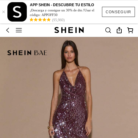
APP SHEIN - DESCUBRE TU ESTILO
×
¡Descarga y consigue un 30% de dto.!Usar el
CONSEGUIR
código: APPOFF30
(95,960)