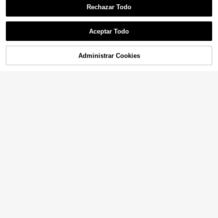
Rechazar Todo
Aceptar Todo
Administrar Cookies
¡56% DE DESCUENTO!
AÑADIR A LA BOLSA