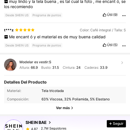
muy
lindo
y
la
tela
buena
,
es
tal
cual
la
foto
,
me
encant
ó,
se
los
recomiendo
Útil
(9)
Desde SHEIN US
Programa de puntos
t***z
Color: Café integral / Talla: S
Me
encant
ó
y
el
material
es
de
muy
buena
calidad
Útil
(5)
Desde SHEIN US
Programa de puntos
Modelar es vestir:
S
Altura:
66.9
Busto:
31.5
Cintura:
24
Caderas:
33.9
Detalles Del Producto
2.7M Seguidores
4.87
Material:
Tela tricotada
Composición:
63% Viscosa, 32% Poliamida, 5% Elastano
2.7M Seguidores
4.87
Ver más
SHEIN BAE
Seguir
2.7M Seguidores
4.87
p***a
pagó
Hace 1 día