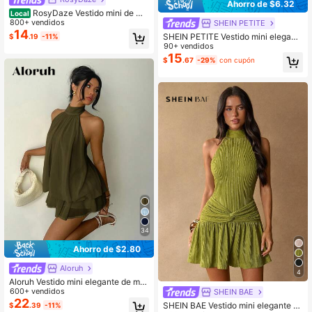
Ahorro de $6.32
RosyDaze Vestido mini de mu
Local
jer de unicolor con cuello alto, sin m
800+ vendidos
SHEIN PETITE
angas y bajo plisado
14
SHEIN PETITE Vestido mini elegant
$
.19
-11%
e de mujer con cuello halter y lazo
90+ vendidos
en color amarillo pálido, adecuado
15
$
.67
-29%
con cupón
para fiestas, citas, otoño/invierno, p
rimavera/verano
34
Ahorro de $2.80
Aloruh
4
Aloruh Vestido mini elegante de muj
er con cuello halter y lazo en color
600+ vendidos
SHEIN BAE
amarillo claro
22
SHEIN BAE Vestido mini elegante d
$
.39
-11%