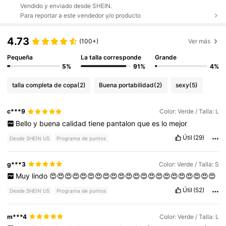
Vendido y enviado desde SHEIN.
Para reportar a este vendedor y/o producto
4.73
(100+)
Ver más
Pequeña
La talla corresponde
Grande
5%
91%
4%
talla completa de copa
(2)
Buena portabilidad
(2)
sexy
(5)
c***9
Color: Verde / Talla: L
Bello
y
buena
calidad
tiene
pantalon
que
es
lo
mejor
Útil
(29)
Desde SHEIN US
Programa de puntos
g***3
Color: Verde / Talla: S
Muy
lindo
😍😍😍😍😍😍😍😍😍😍😍😍😍😍😍😍😍😍😍😍😍😍
Útil
(52)
Desde SHEIN US
Programa de puntos
m***4
Color: Verde / Talla: L