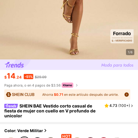
1/6
14
-51%
$
.24
$29.09
Paga ahora, o en 4 pagos de $3.56
Ahorra
$0.71
en este artículo después de unirte.
SHEIN BAE Vestido corto casual de
4.73
(
100+
)
fiesta de mujer con cuello en V profundo de
unicolor
Color: Verde Militar