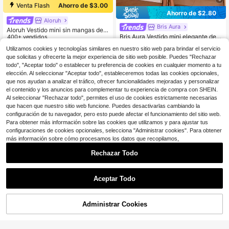
Venta Flash
Ahorro de $3.00
Ahorro de $2.80
Aloruh
Bris Aura
Aloruh Vestido mini sin mangas de c
Bris Aura Vestido mini elegante de
olor amarillo claro, vestido corto ele
400+ vendidos
mujer con escote halter y lazo, colo
500+ vendidos
gante de negocios casuales, vestid
15
$
.29
-16%
Utilizamos cookies y tecnologías similares en nuestro sitio web para brindar el servicio
r amarillo claro, para fiesta
22
o de unicolor
$
.59
-11%
con cupón
que solicitas y ofrecerte la mejor experiencia de sitio web posible. Puedes "Rechazar
todo", "Aceptar todo" o establecer tu preferencia de cookies en cualquier momento a tu
elección. Al seleccionar "Aceptar todo", estableceremos todas las cookies opcionales,
que nos ayudan a analizar el tráfico, ofrecer funcionalidades mejoradas y personalizar
el contenido y los anuncios para complementar tu experiencia de compra con SHEIN.
Al seleccionar "Rechazar todo", permites el uso de cookies estrictamente necesarias
que hacen que nuestro sitio web funcione. Puedes desactivarlas cambiando la
configuración de tu navegador, pero esto puede afectar el funcionamiento del sitio web.
Para obtener más información sobre las cookies que utilizamos y para ajustar tus
configuraciones de cookies opcionales, selecciona "Administrar cookies". Para obtener
más información sobre cómo procesamos los datos que recopilamos,
Rechazar Todo
Aceptar Todo
Administrar Cookies
¡51% DE DESCUENTO!
AÑADIR A LA BOLSA