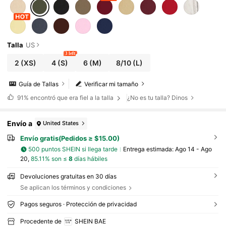
Talla
US
3 left
2
(XS)
4
(S)
6
(M)
8/10
(L)
Guía de Tallas
Verificar mi tamaño
91%
encontró que era fiel a la talla
¿No es tu talla? Dinos
Envío a
United States
Envío gratis(Pedidos ≥ $15.00)
500 puntos SHEIN si llega tarde
Entrega estimada:
Ago 14 - Ago
20,
85.11% son ≤
8
días hábiles
Devoluciones gratuitas en 30 días
Se aplican los términos y condiciones
Pagos seguros · Protección de privacidad
Procedente de
SHEIN BAE