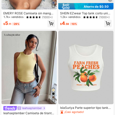
4.89
Ahorro de $0.50
6
EMERY ROSE Camiseta sin mangas
SHEIN EZwear Top tank corto unico
323K Seguidores
4.89
de verano para mujer de ajuste delg
lor
1.7k+ vendidos
1.2k+ vendidos
(1000+)
(1000+)
ado de punto de costilla con rayas
5
4
de contraste de colores para uso ca
$
.11
-29%
$
.59
-10%
sual
6
IslaSuriya Parte superior tipo tank c
leahseptember
asual de verano naranja/con estam
¡Casi agotado!
leahseptember Camiseta de tirante
pado de letras "FARM FRESH PEAC