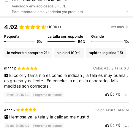
Vendido y enviado desde SHEIN.
Para reportar a este vendedor y/o producto
4.92
(1000+)
Ver más
Pequeña
La talla corresponde
Grande
5%
94%
1%
lo volveré a comprar
(21)
sin olor
(100+)
rapidez logística
(15)
m***2
Color: Azul / Talla: XS
El
color
y
tama
ñ
o
es
como
lo
indican
,
la
tela
es
muy
buena
,
es
gruesa
y
caliente
.
En
conclusi
ó
n
,
es
lo
esperado
.
Mis
medidas
son
correctas
.
Útil
(1)
Desde SHEIN US
Programa de puntos
a***5
Color: Azul / Talla: M
Hermosa
ya
la
tela
y
la
calidad
me
gust
ó
Útil
(1)
Desde SHEIN US
Programa de puntos