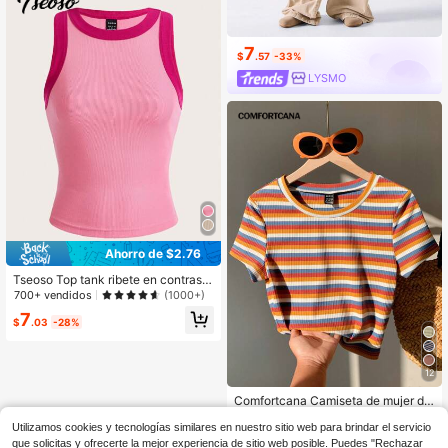
7
$
.57
-33%
LYSMO
Ahorro de $2.76
Tseoso Top tank ribete en contraste
tejido de canalé
700+ vendidos
(1000+)
7
$
.03
-28%
12
Comfortcana Camiseta de mujer de
punto ajustada de rayas de colores,
1.6k+ vendidos
(1000+)
casual y de moda para uso diario
Utilizamos cookies y tecnologías similares en nuestro sitio web para brindar el servicio
6
$
.09
-12%
que solicitas y ofrecerte la mejor experiencia de sitio web posible. Puedes "Rechazar