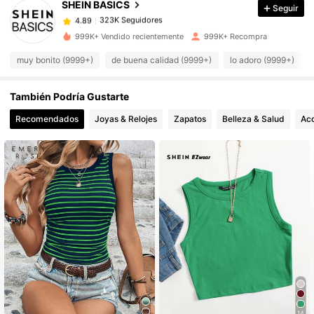
SHEIN BASICS
Seguir
323K Seguidores
4.89
s***2
pagó
Hace 1 horas
999K+ Vendido recientemente
999K+ Recompra
323K Seguidores
4.89
muy bonito (9999+)
de buena calidad (9999+)
lo adoro (9999+)
También Podría Gustarte
323K Seguidores
4.89
Recomendados
Joyas & Relojes
Zapatos
Belleza & Salud
Acc
323K Seguidores
4.89
323K Seguidores
4.89
323K Seguidores
4.89
323K Seguidores
4.89
323K Seguidores
14