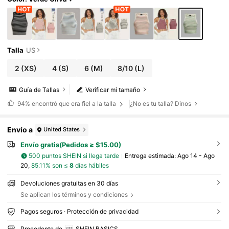
Talla
US
2
(XS)
4
(S)
6
(M)
8/10
(L)
Guía de Tallas
Verificar mi tamaño
94%
encontró que era fiel a la talla
¿No es tu talla? Dinos
Envío a
United States
Envío gratis(Pedidos ≥ $15.00)
500 puntos SHEIN si llega tarde
Entrega estimada:
Ago 14 - Ago
20,
85.11% son ≤
8
días hábiles
Devoluciones gratuitas en 30 días
Se aplican los términos y condiciones
Pagos seguros · Protección de privacidad
Procedente de
SHEIN BASICS