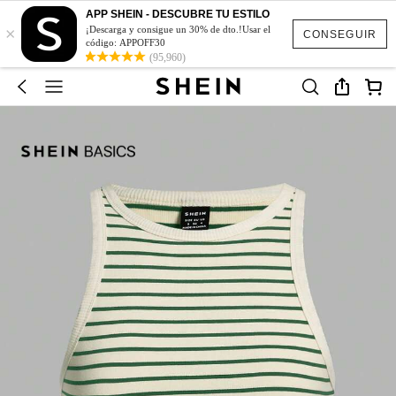
APP SHEIN - DESCUBRE TU ESTILO
×
¡Descarga y consigue un 30% de dto.!Usar el
CONSEGUIR
código: APPOFF30
(95,960)