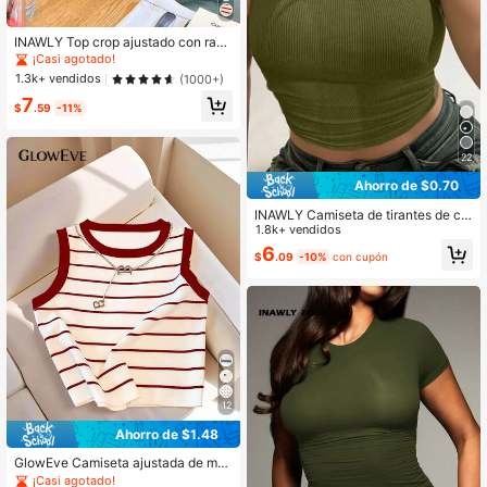
INAWLY Top crop ajustado con raya
s y cuello redondo, camisetas gráfic
¡Casi agotado!
as para mujeres
1.3k+ vendidos
(1000+)
7
$
.59
-11%
22
Ahorro de $0.70
INAWLY Camiseta de tirantes de col
or liso para mujer, de moda para el v
1.8k+ vendidos
erano
6
$
.09
-10%
con cupón
12
Ahorro de $1.48
GlowEve Camiseta ajustada de muj
er con cuello redondo y ribete a ray
¡Casi agotado!