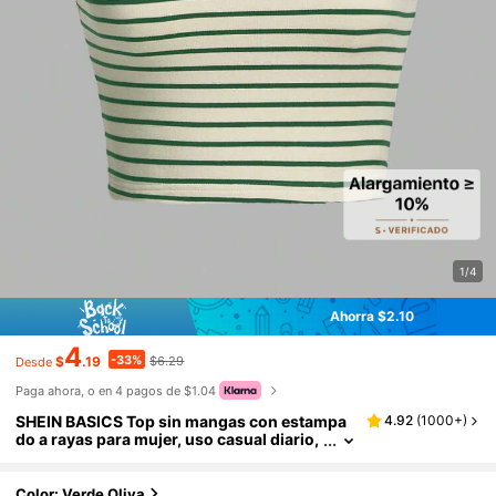
1/4
Ahorra $2.10
4
-33%
$
.19
$6.29
Desde
Paga ahora, o en 4 pagos de $1.04
SHEIN BASICS Top sin mangas con estampa
4.92
(
1000+
)
do a rayas para mujer, uso casual diario,
para primavera y verano, ropa de verano
Color: Verde Oliva