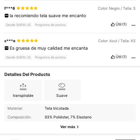
f***6
Color: Negro / Talla: S
la
recomiendo
tela
suave
me
encanto
Útil
(1)
Desde SHEIN US
Programa de puntos
c***e
Color: Azul / Talla: XS
Es
gruesa
de
muy
calidad
me
encanta
Útil
(1)
Desde SHEIN US
Programa de puntos
Detalles Del Producto
transpirable
Suave
323K Seguidores
4.89
Material:
Tela tricotada
Composición:
93% Poliéster, 7% Elastano
323K Seguidores
4.89
Ver más