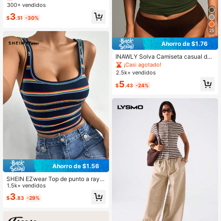
as, para verano
300+ vendidos
3
$
.51
-30%
25
Ahorro de $1.76
INAWLY Solva Camiseta casual de
manga corta, cuello redondo y ajust
¡Casi agotado!
ada de unicolor para mujer, de vera
2.5k+ vendidos
no
5
$
.43
-24%
Ahorro de $1.56
SHEIN EZwear Top de punto a raya
s colorido para mujer
1.5k+ vendidos
3
$
.83
-29%