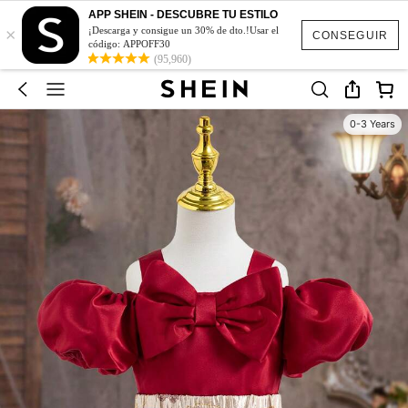
APP SHEIN - DESCUBRE TU ESTILO
×
¡Descarga y consigue un 30% de dto.!Usar el
CONSEGUIR
código: APPOFF30
(95,960)
0-3 Years