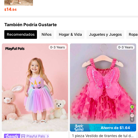
427K Seguidores
4.93
14
$
.94
También Podría Gustarte
427K Seguidores
4.93
Recomendados
Niños
Hogar & Vida
Juguetes y Juegos
Ropa 
427K Seguidores
4.93
0-3 Years
0-3 Years
427K Seguidores
4.93
427K Seguidores
4.93
6
Ahorro de $1.64
1 pieza Vestido de tirantes de tul de
Playful Pals