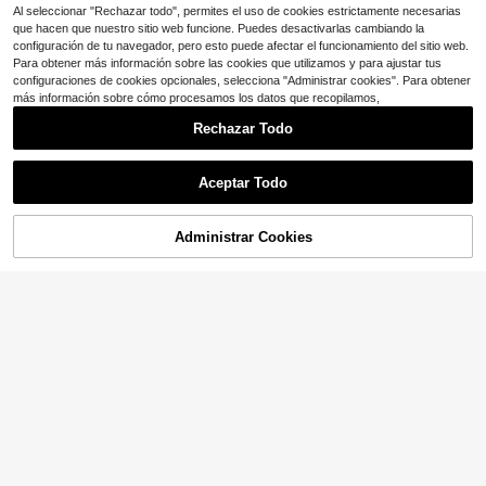
Al seleccionar "Rechazar todo", permites el uso de cookies estrictamente necesarias
que hacen que nuestro sitio web funcione. Puedes desactivarlas cambiando la
configuración de tu navegador, pero esto puede afectar el funcionamiento del sitio web.
Para obtener más información sobre las cookies que utilizamos y para ajustar tus
configuraciones de cookies opcionales, selecciona "Administrar cookies". Para obtener
más información sobre cómo procesamos los datos que recopilamos,
Rechazar Todo
Aceptar Todo
Administrar Cookies
¡51% DE DESCUENTO!
AÑADIR A LA BOLSA
Ahorro de $2.95
Ahorro de $6.99
Vestido de tul azul elegante y lindo
Glamorique Kids
con lazo y hombros descubiertos p
18
Glamorique Kids Vestido de princes
$
.30
-28%
ara bebé niña, vestido de princesa
a para niñas, mangas volantes, vest
11
para fiesta de cumpleaños, vacacio
$
.74
-20%
ido de fiesta de cumpleaños y noch
nes
e de verano, tejido de punto
0-3 Years
0-3 Years