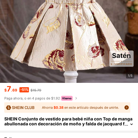
1/5
7
-51%
$
.69
$15.79
Paga ahora, o en 4 pagos de $1.92
Ahorra
$0.38
en este artículo después de unirte.
SHEIN Conjunto de vestido para bebé niña con Top de manga
abullonada con decoración de moño y falda de jacquard f
loral