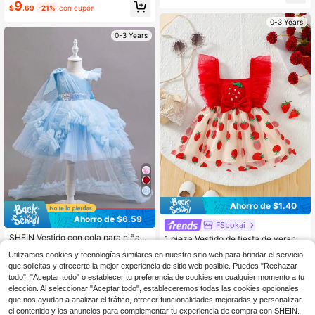
Festival Vestido Hermoso
#1 Más vendidos
en Largo Ropa de fiesta para niñas
9
$
.69
-21%
con cupón
Clientes habituales
0-3 Years
0-3 Years
Ahorro de $1.40
Ahorro de $6.59
FSbokai
SHEIN Vestido con cola para niñas,
1 pieza Vestido de fiesta de verano
vestido de fiesta para celebración d
100+ vendidos
para niñas, falda de tul de malla con
100+ vendidos
Utilizamos cookies y tecnologías similares en nuestro sitio web para brindar el servicio
el 1er cumpleaños
estampado de fresa, adecuado para
22
10
$
.70
-22%
con cupón
que solicitas y ofrecerte la mejor experiencia de sitio web posible. Puedes "Rechazar
$
.89
-11%
fiestas de cumpleaños, uso al aire li
bre, uso diario, vacaciones
todo", "Aceptar todo" o establecer tu preferencia de cookies en cualquier momento a tu
elección. Al seleccionar "Aceptar todo", estableceremos todas las cookies opcionales,
0-3 Years
0-3 Years
que nos ayudan a analizar el tráfico, ofrecer funcionalidades mejoradas y personalizar
el contenido y los anuncios para complementar tu experiencia de compra con SHEIN.