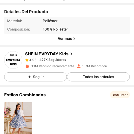
Detalles Del Producto
427K Seguidores
4.93
Material:
Poliéster
Composición:
100% Poliéster
Ver más
427K Seguidores
4.93
SHEIN EVRYDAY Kids
427K Seguidores
4.93
3.1M Vendido recientemente
5.7M Recompra
Seguir
Todos los artículos
427K Seguidores
4.93
Estilos Combinados
conjuntos
427K Seguidores
4.93
427K Seguidores
4.93