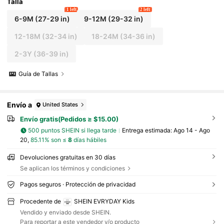
Talla
1 left
2 left
6-9M
(27-29 in)
9-12M
(29-32 in)
12-18M
(32-34 in)
18-24M
(34-36 in)
2-3Y
(36-39 in)
Guía de Tallas
Envío a
United States
Envío gratis(Pedidos ≥ $15.00)
500 puntos SHEIN si llega tarde
Entrega estimada:
Ago 14 - Ago
20,
85.11% son ≤
8
días hábiles
Devoluciones gratuitas en 30 días
Se aplican los términos y condiciones
Pagos seguros · Protección de privacidad
Procedente de
SHEIN EVRYDAY Kids
Vendido y enviado desde SHEIN.
Para reportar a este vendedor y/o producto