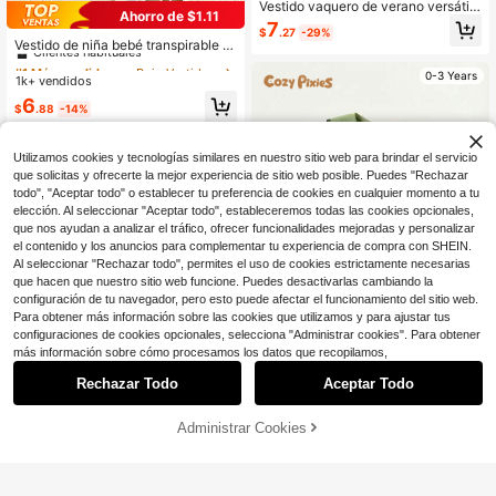
Vestido vaquero de verano versátil
Ahorro de $1.11
y lindo para niña, vestido vaquero si
#1 Más vendidos
en Rojo Vestidos De Niñas Bebés
7
$
.27
-29%
n mangas con parches florales, ade
Clientes habituales
Vestido de niña bebé transpirable y
cuado para primavera, verano, mod
cómodo con cuello colegial y decor
#1 Más vendidos
#1 Más vendidos
en Rojo Vestidos De Niñas Bebés
en Rojo Vestidos De Niñas Bebés
a casual, vacaciones, estilo callejer
ación bordada, vestido de moda ele
0-3 Years
1k+ vendidos
Clientes habituales
Clientes habituales
o, tela vaquera, vestido de vacacio
gante para niñas, verano
nes para niñas
#1 Más vendidos
en Rojo Vestidos De Niñas Bebés
6
$
.88
-14%
Clientes habituales
0-3 Years
Utilizamos cookies y tecnologías similares en nuestro sitio web para brindar el servicio
que solicitas y ofrecerte la mejor experiencia de sitio web posible. Puedes "Rechazar
todo", "Aceptar todo" o establecer tu preferencia de cookies en cualquier momento a tu
elección. Al seleccionar "Aceptar todo", estableceremos todas las cookies opcionales,
que nos ayudan a analizar el tráfico, ofrecer funcionalidades mejoradas y personalizar
el contenido y los anuncios para complementar tu experiencia de compra con SHEIN.
Al seleccionar "Rechazar todo", permites el uso de cookies estrictamente necesarias
que hacen que nuestro sitio web funcione. Puedes desactivarlas cambiando la
configuración de tu navegador, pero esto puede afectar el funcionamiento del sitio web.
Para obtener más información sobre las cookies que utilizamos y para ajustar tus
configuraciones de cookies opcionales, selecciona "Administrar cookies". Para obtener
más información sobre cómo procesamos los datos que recopilamos,
8
Rechazar Todo
Aceptar Todo
Cozy Pixies
Cozy Pixies Vestido sin mangas con
Administrar Cookies
cuello azul marino y patrón de bord
100+ vendidos
¡48% DE DESCUENTO!
AÑADIR A LA BOLSA
Ahorro de $1.34
ado floral para niña bebé
6
$
.45
-15%
Vestido elegante de verano para be
bé niña, cuello de camisa blanca, m
#5 Más vendidos
en Frente de proa Vestidos De Niñas Bebés