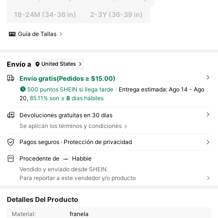
18-24M
(34-36 in)
2-3Y
(36-39 in)
Guía de Tallas
Envío a
United States
Envío gratis(Pedidos ≥ $15.00)
500 puntos SHEIN si llega tarde
Entrega estimada:
Ago 14 - Ago
20,
85.11% son ≤
8
días hábiles
Devoluciones gratuitas en 30 días
Se aplican los términos y condiciones
Pagos seguros · Protección de privacidad
Procedente de
Habbie
Vendido y enviado desde SHEIN.
Para reportar a este vendedor y/o producto
Detalles Del Producto
Material:
franela
63K Seguidores
4.93