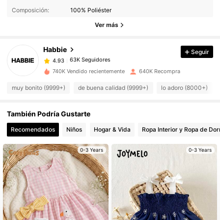
Composición:
100% Poliéster
Ver más
63K Seguidores
4.93
Habbie
Seguir
63K Seguidores
4.93
740K Vendido recientemente
640K Recompra
muy bonito (9999+)
de buena calidad (9999+)
lo adoro (8000+)
63K Seguidores
4.93
También Podría Gustarte
63K Seguidores
4.93
Recomendados
Niños
Hogar & Vida
Ropa Interior y Ropa de Dor
0-3 Years
0-3 Years
63K Seguidores
4.93
63K Seguidores
4.93
63K Seguidores
4.93