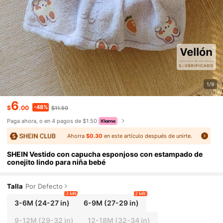
1/9
6
-48%
$
.00
$11.59
Paga ahora, o en 4 pagos de $1.50
Ahorra
$0.30
en este artículo después de unirte.
SHEIN Vestido con capucha esponjoso con estampado de
conejito lindo para niña bebé
Talla
Por Defecto
3 left
2 left
3-6M
(24-27 in)
6-9M
(27-29 in)
9-12M
(29-32 in)
12-18M
(32-34 in)