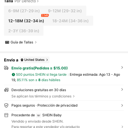
Talla
Por Defecto
6-9M
(27-29 in)
9-12M
(29-32 in)
1 left
12-18M
(32-34 in)
18-24M
(34-36 in)
2-3Y
(36-39 in)
Guía de Tallas
Envío a
United States
Envío gratis(Pedidos ≥ $15.00)
500 puntos SHEIN si llega tarde
Entrega estimada:
Ago 13 - Ago
19,
85.11% son ≤
8
días hábiles
Devoluciones gratuitas en 30 días
Se aplican los términos y condiciones
Pagos seguros · Protección de privacidad
Procedente de
SHEIN Baby
Vendido y enviado desde SHEIN.
Para reportar a este vendedor y/o producto