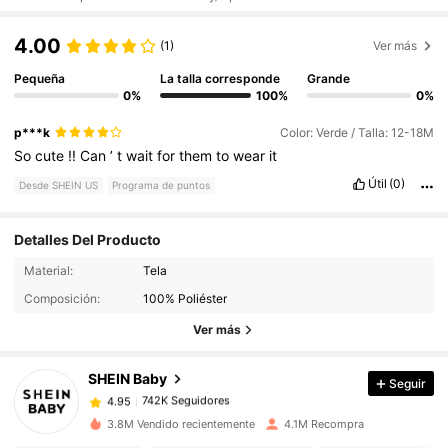
4.00
(1)
Ver más
Pequeña
La talla corresponde
Grande
0%
100%
0%
p***k
Color: Verde / Talla: 12-18M
So
cute
!!
Can
’
t
wait
for
them
to
wear
it
Útil
(0)
Desde SHEIN US
Programa de puntos
Detalles Del Producto
742K Seguidores
4.95
Material:
Tela
Composición:
100% Poliéster
742K Seguidores
4.95
Ver más
SHEIN Baby
Seguir
742K Seguidores
4.95
r***9
pagó
Hace 14 horas
3.8M Vendido recientemente
4.1M Recompra