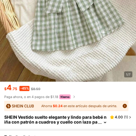
1/7
4
-45%
$
.75
$8.59
Paga ahora, o en 4 pagos de $1.18
Ahorra
$0.24
en este artículo después de unirte.
SHEIN Vestido suelto elegante y lindo para bebé n
4.00
(
1
)
iña con patrón a cuadros y cuello con lazo pa
ra verano