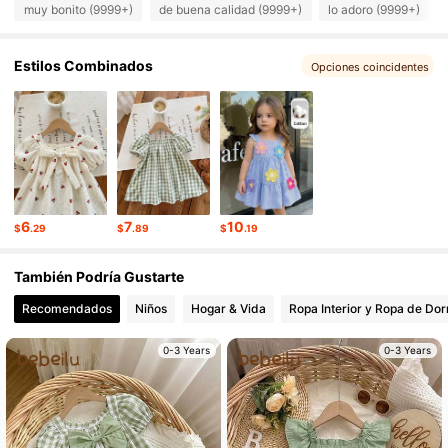
742K Seguidores
4.95
muy bonito (9999+)
de buena calidad (9999+)
lo adoro (9999+)
Estilos Combinados
742K Seguidores
4.95
Opciones coincidentes
742K Seguidores
4.95
742K Seguidores
4.95
6
7
10
$
.29
$
.89
$
.19
742K Seguidores
4.95
También Podría Gustarte
Recomendados
Niños
Hogar & Vida
Ropa Interior y Ropa de Dor
742K Seguidores
4.95
0-3 Years
0-3 Years
742K Seguidores
4.95
742K Seguidores
4.95