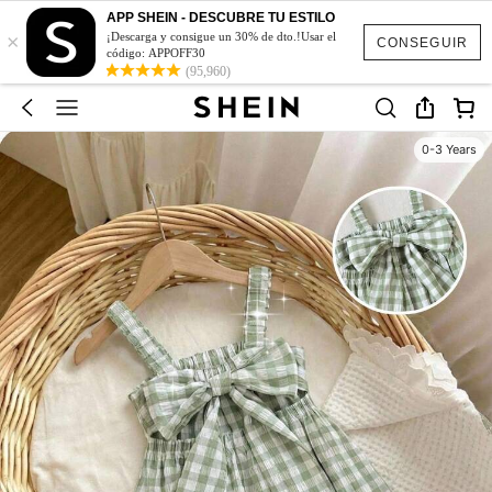
APP SHEIN - DESCUBRE TU ESTILO
×
¡Descarga y consigue un 30% de dto.!Usar el
CONSEGUIR
código: APPOFF30
(95,960)
0-3 Years