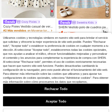
7
14
Cozy Pixies
Sweetra Kids
Cozy Pixies Vestido casual de vera
SHEIN Vestido polo de cuadros para
no sin mangas con volantes y lunar
#2 Más vendidos
en Moverse torpemente Vestidos De Niñas Bebés
niñas, con bordado de poni, cuello d
4
es para niña, ideal para vacaciones
$
.31
-47%
e contraste y manga corta, para ver
700+ vendidos
(100+)
ano
Utilizamos cookies y tecnologías similares en nuestro sitio web para brindar el servicio
3
que solicitas y ofrecerte la mejor experiencia de sitio web posible. Puedes "Rechazar
$
.79
-16%
0-3 Years
todo", "Aceptar todo" o establecer tu preferencia de cookies en cualquier momento a tu
elección. Al seleccionar "Aceptar todo", estableceremos todas las cookies opcionales,
0-3 Years
que nos ayudan a analizar el tráfico, ofrecer funcionalidades mejoradas y personalizar
el contenido y los anuncios para complementar tu experiencia de compra con SHEIN.
Al seleccionar "Rechazar todo", permites el uso de cookies estrictamente necesarias
que hacen que nuestro sitio web funcione. Puedes desactivarlas cambiando la
configuración de tu navegador, pero esto puede afectar el funcionamiento del sitio web.
Para obtener más información sobre las cookies que utilizamos y para ajustar tus
configuraciones de cookies opcionales, selecciona "Administrar cookies". Para obtener
más información sobre cómo procesamos los datos que recopilamos,
Rechazar Todo
Aceptar Todo
#4 Más vendidos
en Verde Vestidos De Niñas Bebés
Ahorro de $2.89
Establecido hace 1 año