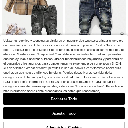
SHEIN Pantalones vaqueros holgad
os y anchos con dobladillo de volan
5
7
$
.21
-42%
tes suaves y cómodos de mezclilla
Pipplin
azul para bebé niño, para uso en pri
mavera/verano, interior/exterior y u
SHEIN 2 piezas Conjunto de top hol
0-3 Years
so diario
gado de punto y pantalones cortos
#3 Más vendidos
en Azul Pantalones vaqueros para bebés niños
para bebé niño, azul
800+ vendidos
Utilizamos cookies y tecnologías similares en nuestro sitio web para brindar el servicio
14
$
.99
-11%
que solicitas y ofrecerte la mejor experiencia de sitio web posible. Puedes "Rechazar
todo", "Aceptar todo" o establecer tu preferencia de cookies en cualquier momento a tu
Ahorro de $2.13
elección. Al seleccionar "Aceptar todo", estableceremos todas las cookies opcionales,
Ahorro de $3.31
0-3 Years
SHEIN Pantalones vaqueros azules
que nos ayudan a analizar el tráfico, ofrecer funcionalidades mejoradas y personalizar
SHEIN Pantalones vaqueros azules
desgastados, rasgados y desteñido
#10 Más vendidos
en Negro Pantalones vaqueros para bebés niños
el contenido y los anuncios para complementar tu experiencia de compra con SHEIN.
de bebé niño con diseño retro de m
s con diseño retro y ajuste holgado
¡Casi agotado!
Al seleccionar "Rechazar todo", permites el uso de cookies estrictamente necesarias
100+ vendidos
(500+)
oda, desgastados, lavados, rotos y
para bebé niño, sin camisa, para us
200+ vendidos
(100+)
que hacen que nuestro sitio web funcione. Puedes desactivarlas cambiando la
deshilachados, de ajuste ceñido y
9
o al aire diario, conjunto de bebé ni
$
.56
-18%
con cupón
configuración de tu navegador, pero esto puede afectar el funcionamiento del sitio web.
11
elásticos, con bolsillo cargo, cómod
ño a cuadros, otoño para bebé niñ
$
.78
-22%
con cupón
Para obtener más información sobre las cookies que utilizamos y para ajustar tus
os y versátiles para el uso diario en
o, conjunto de jeans para bebé niñ
0-3 Years
otoño/invierno
o, jeans rasgados para bebé niño, i
configuraciones de cookies opcionales, selecciona "Administrar cookies". Para obtener
0-3 Years
nvierno para bebé niño
más información sobre cómo procesamos los datos que recopilamos,
Rechazar Todo
5
Mostrar artículos similares con stock
Ver todo
Cozy Pixies
Aceptar Todo
Lo sentimos, este producto está agotado.
Cozy Pixies Peto de mezclilla con b
olsillo y diseño de oso de dibujos an
60+ vendidos
imados para bebé niño
8
Administrar Cookies