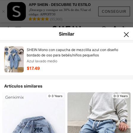
APP SHEIN - DESCUBRE TU ESTILO
×
¡Descarga y consigue un 30% de dto.!Usar el
CONSEGUIR
código: APPOFF30
(95,960)
Similar
SHEIN Mono con capucha de mezclilla azul con diseño
bordado de oso para bebés/niños pequeños
Azul lavado medio
$17.49
Artículos similares
0-3 Years
0-3 Years