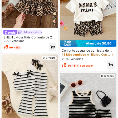
6
LMoss Kids
SHEIN LMoss Kids Conjunto de 2 pi
ezas de niña bebé con camiseta de
200+ vendidos
Ahorro de $0.80
punto de unicolor + minifalda de ga
6
$
.99
-11%
sa estampada
Conjunto casual de camiseta de ma
nga corta con estampado de letras
#3 Más vendidos
en Blanco Conjuntos para niñas
y shorts con estampado de leopard
0-3 Years
2.6k+ vendidos
o para niña bebé
6
$
.49
-11%
con cupón
0-3 Years