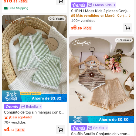
15
anudados y pantalones de lino - Co
$
.89
-36%
LMoss Kids
njunto de vestido plisado de 6, 9, 1
Free Shipping
2, 18 meses, 2T, 3T
SHEIN LMoss Kids 2 piezas Conjunt
o de niña bebé con top sin mangas
#9 Más vendidos
en Marrón Conjuntos para niñas
0-3 Years
de unicolor tejido y pantalones cas
400+ vendidos
uales sueltos
6
$
.89
-10%
0-3 Years
Ahorro de $3.82
Bebeilu
Conjunto de top sin mangas con bor
dado, patchwork de encaje calado
¡Casi agotado!
Ahorro de $0.80
y cintura elástica con shorts para b
70+ vendidos
ebé niña, lindo para vacaciones de
Souflis
4
verano
$
.57
-46%
Souflis Souflis Conjunto de verano