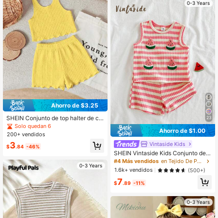
0-3 Years
Ahorro de $3.25
SHEIN Conjunto de top halter de cu
23
ello sólido y texturizado con shorts
Solo quedan 6
Ahorro de $1.00
de cintura elástica, estilo casual y li
200+ vendidos
ndo para bebé niña
3
Vintaside Kids
$
.84
-46%
SHEIN Vintaside Kids Conjunto de v
erano para bebé niña con rayas ros
#4 Más vendidos
en Tejido De Punto Conjuntos de camisetas sin mang
0-3 Years
as, top sin mangas de cuello redond
1.6k+ vendidos
(500+)
o lindo y shorts a juego, estampado
7
de fresa, estilo dulce, diseño ligero,
$
.89
-11%
para vacaciones y hogar
0-3 Years