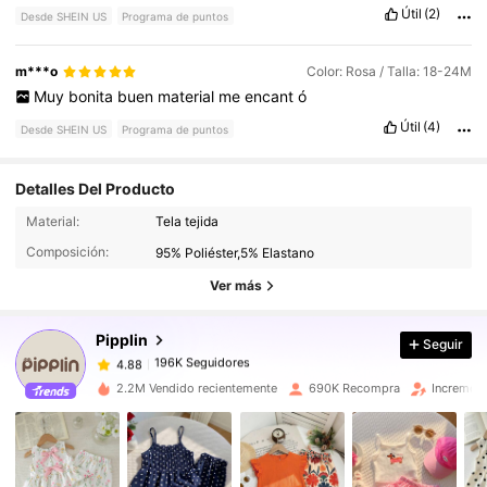
Útil
(2)
Desde SHEIN US
Programa de puntos
m***o
Color: Rosa / Talla: 18-24M
Muy
bonita
buen
material
me
encant
ó
Útil
(4)
Desde SHEIN US
Programa de puntos
Detalles Del Producto
196K Seguidores
4.88
Material:
Tela tejida
Composición:
95% Poliéster,5% Elastano
196K Seguidores
4.88
Ver más
Pipplin
Seguir
196K Seguidores
4.88
l***6
pagó
Hace 1 día
2.2M Vendido recientemente
690K Recompra
Increment
196K Seguidores
4.88
196K Seguidores
4.88