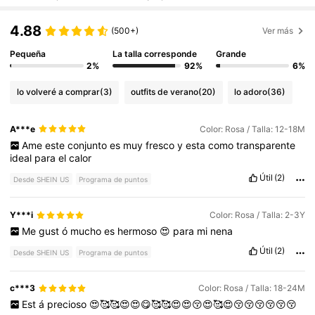
4.88
(500+)
Ver más
Pequeña
La talla corresponde
Grande
2%
92%
6%
lo volveré a comprar
(3)
outfits de verano
(20)
lo adoro
(36)
A***e
Color: Rosa / Talla: 12-18M
Ame
este
conjunto
es
muy
fresco
y
esta
como
transparente
ideal
para
el
calor
Útil
(2)
Desde SHEIN US
Programa de puntos
Y***i
Color: Rosa / Talla: 2-3Y
Me
gust
ó
mucho
es
hermoso
😍
para
mi
nena
Útil
(2)
Desde SHEIN US
Programa de puntos
c***3
Color: Rosa / Talla: 18-24M
Est
á
precioso
😍🥰🥰😍😍😋🥰🥰😍😍😚😍🥰😍😚😚😚😚😚😚