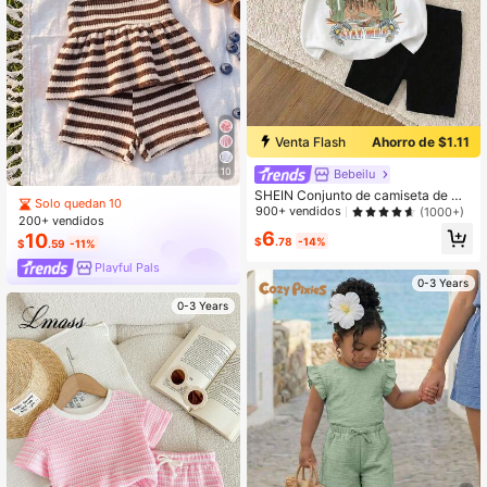
Venta Flash
Ahorro de $1.11
10
Bebeilu
SHEIN Conjunto de camiseta de ma
Solo quedan 10
nga corta y pantalones cortos casu
900+ vendidos
(1000+)
200+ vendidos
ales y sencillos para niña pequeña,
6
10
en colores blanco y negro, adecuad
$
.78
-14%
$
.59
-11%
o para primavera y verano
Playful Pals
0-3 Years
0-3 Years