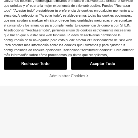
a fiesta en la piscina
Utilizamos cookies y tecnologías similares en nuestro sitio web para brindar el servicio
que solicitas y ofrecerte la mejor experiencia de sitio web posible. Puedes "Rechazar
todo", "Aceptar todo" o establecer tu preferencia de cookies en cualquier momento a tu
elección. Al seleccionar "Aceptar todo", estableceremos todas las cookies opcionales,
que nos ayudan a analizar el tráfico, ofrecer funcionalidades mejoradas y personalizar
el contenido y los anuncios para complementar tu experiencia de compra con SHEIN.
Al seleccionar "Rechazar todo", permites el uso de cookies estrictamente necesarias
que hacen que nuestro sitio web funcione. Puedes desactivarlas cambiando la
configuración de tu navegador, pero esto puede afectar el funcionamiento del sitio web.
Para obtener más información sobre las cookies que utilizamos y para ajustar tus
configuraciones de cookies opcionales, selecciona "Administrar cookies". Para obtener
más información sobre cómo procesamos los datos que recopilamos,
Rechazar Todo
Aceptar Todo
Administrar Cookies
¡12% DE DESCUENTO!
AÑADIR A LA BOLSA