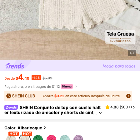
1/4
4
-12%
$
.49
$5.09
Desde
Paga ahora, o en 4 pagos de $1.12
Ahorra
$0.22
en este artículo después de unirte.
SHEIN Conjunto de top con cuello halt
4.88
(
500+
)
er texturizado de unicolor y shorts de cint
ura elástica, casual y lindo para bebé niña
Color: Albaricoque