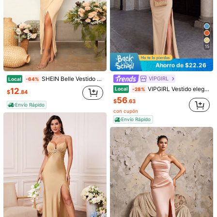
15
Ahorro de $22.26
VIPGIRL
SHEIN Belle Vestido de dama de honor de hombros descubiertos bajo cruzado de satén
Local
-64%
VIPGIRL Vestido elegante de dama de honor: Vestido de satén ajustado sin tirantes para otoño
Local
-28%
12
$
.84
56
$
.63
Envío Rápido
con cupón
1/7
Envío Rápido
30
-10%
$
.79
$34.39
Paga ahora, o en 4 pagos de $7.69
SHEIN Belle Vestido De Noche Para Mujer Con
5.00
(
25
)
Hombros Descubiertos Y Abertura Alta
Talla
US
4
(S)
6
(M)
8/10
(L)
12
(XL)