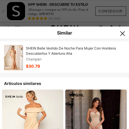
APP SHEIN - DESCUBRE TU ESTILO
×
¡Descarga y consigue un 30% de dto.!Usar el
CONSEGUIR
código: APPOFF30
(95,960)
Similar
SHEIN Belle Vestido De Noche Para Mujer Con Hombros
Descubiertos Y Abertura Alta
Champán
$30.79
Artículos similares