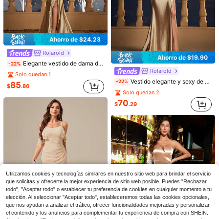
Ahorro de $24.23
Rolarold
Ahorro de $19.90
Elegante vestido de dama de honor largo dorado, diseño de tirantes finos y espalda descubierta, y diseño único de abertura alta
-22%
Rolarold
Solo quedan 1
Vestido elegante y sexy de corte ajustado con diseño de huesos de pescado huecos para fiesta de noche y madrina de boda
-22%
85
$
.86
Solo quedan 2
70
$
.29
9
Ahorro de $5.04
Ahorro de $10.28
SHEIN Belle Vestido formal con drapeado, plisado y abertura en el muslo, vestido elegante de dama de honor
Local
-20%
Aloruh
20
$
.65
Aloruh Vestido ajustado de punto elástico sin tirantes y sin espalda, de color amarillo claro, elegante, romántico, sexy, minimalista, de estilo influyente, adecuado para vacaciones, fiestas y bodas como dama de honor
-28%
25
Envío Rápido
$
.91
Utilizamos cookies y tecnologías similares en nuestro sitio web para brindar el servicio
que solicitas y ofrecerte la mejor experiencia de sitio web posible. Puedes "Rechazar
con cupón
todo", "Aceptar todo" o establecer tu preferencia de cookies en cualquier momento a tu
elección. Al seleccionar "Aceptar todo", estableceremos todas las cookies opcionales,
que nos ayudan a analizar el tráfico, ofrecer funcionalidades mejoradas y personalizar
el contenido y los anuncios para complementar tu experiencia de compra con SHEIN.