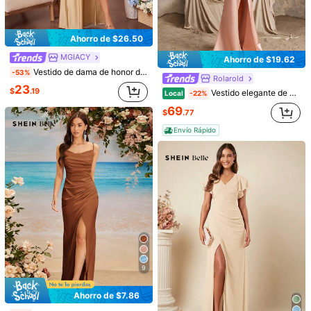
Guía de Tallas
Ahorro de $26.50
100%
encontró que era fiel a la talla
MGIACY
Ahorro de $19.62
Vestido de dama de honor de tirantes pecho con fruncido de muslo con abertura
-53%
Rolarold
Envío a
United States
23
$
.19
Vestido elegante de dama de honor con abertura frontal, mangas sin mangas, plisado y lazo, de satén rosa, para el Día de San Valentín
Local
-22%
Envío gratis
69
$
.77
500 puntos SHEIN si llega tarde
Entrega estimada:
Ago 14 - Ago
20,
85.11% son ≤
8
días hábiles
Envío Rápido
Devoluciones gratuitas en 30 días
Se aplican los términos y condiciones
Pagos seguros · Protección de privacidad
Procedente de
SHEIN Belle
Vendido y enviado desde SHEIN.
Para reportar a este vendedor y/o producto
9
5.00
(25)
Ver más
Ahorro de $7.86
Pequeña
La talla corresponde
Grande