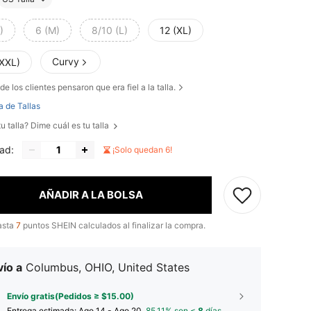
)
6 (M)
8/10 (L)
12 (XL)
Curvy
(XXL)
de los clientes pensaron que era fiel a la talla.
a de Tallas
u talla? Dime cuál es tu talla
ad:
¡Solo quedan 6!
AÑADIR A LA BOLSA
asta
7
puntos SHEIN calculados al finalizar la compra.
ío a
Columbus, OHIO, United States
Envío gratis(Pedidos ≥ $15.00)
Entrega estimada:
Ago 14 - Ago 20,
85.11% son ≤
8
días