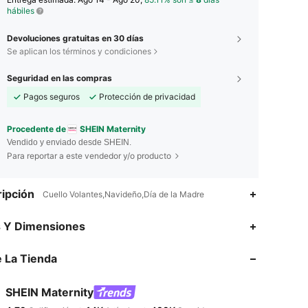
hábiles
Devoluciones gratuitas en 30 días
Se aplican los términos y condiciones
Seguridad en las compras
Pagos seguros
Protección de privacidad
Procedente de
SHEIN Maternity
Vendido y enviado desde SHEIN.
Para reportar a este vendedor y/o producto
ipción
Cuello Volantes,Navideño,Día de la Madre
4.79
14K
482K
s Y Dimensiones
 La Tienda
4.79
14K
482K
SHEIN Maternity
4.79
14K
482K
Calificación
Artículos
Seguidores