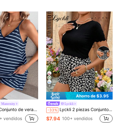
4
Ahorro de $3.95
 Maternity
Lyckli
 y cómodo sin mangas con cuello en V y rayas para mujeres embarazadas
Lyckli 2 piezas Conjunto de top de manga corta de unicolor casual y shorts con estampado floral diminuto para maternidad
-33%
$7.94
+ vendidos
100+ vendidos