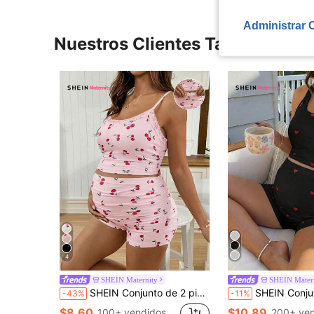
Administrar 
Nuestros Clientes También Vie
4
SHEIN Maternity
SHEIN Mater
SHEIN Conjunto de 2 piezas de camiseta ajustada con encaje de contraste y pantalones cortos con cintura ajustable con estampado de cerezas para mujeres embarazadas en vacaciones de verano en la playa
SHEIN Conjunto de 2 piezas de maternidad con estampado de corazón,
-43%
-11%
$8.60
$10.89
100+ vendidos
200+ ven