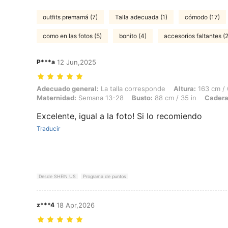
outfits premamá (7)
Talla adecuada (1)
cómodo (17)
como en las fotos (5)
bonito (4)
accesorios faltantes (2
P***a
12 Jun,2025
Adecuado general: La talla corresponde, Altura: 163 cm / 64 in, Peso:
Adecuado general:
La talla corresponde
Altura:
163 cm / 
Maternidad:
Semana 13-28
Busto:
88 cm / 35 in
Cadera
Excelente, igual a la foto! Si lo recomiendo
Traducir
Desde SHEIN US
Programa de puntos
z***4
18 Apr,2026