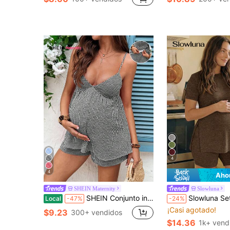
4
4
Aho
SHEIN Maternity
Slowluna
SHEIN Conjunto informal de 2 piezas de top de camisola fruncido a cuadros y shorts con cintura ajustable para maternidad
Slowluna Set de 2 piezas de camiseta de manga corta con cuello redondo y dobl
Local
-47%
-24%
¡Casi agotado!
$9.23
300+ vendidos
$14.36
1k+ vend