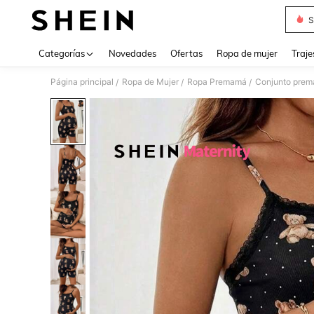
S
Use up 
Categorías
Novedades
Ofertas
Ropa de mujer
Traje
Página principal
Ropa de Mujer
Ropa Premamá
Conjunto pre
/
/
/