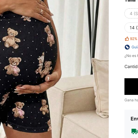
4 (S
14 
92%
Guí
¿No es t
Cantid
Gana h
Env