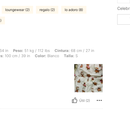
Celebr
loungewear (2)
regalo (2)
lo adoro (8)
)
 51 kg / 112 lbs, Cintura: 68 cm / 27 in, Maternidad: Semana 13-28, Busto: 88 cm /
64 in
Peso:
51 kg / 112 lbs
Cintura:
68 cm / 27 in
s:
100 cm / 39 in
Color:
Blanco
Talla:
S
Útil (2)