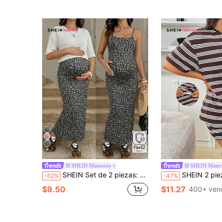
4
SHEIN Maternity
SHEIN Mater
SHEIN Set de 2 piezas: Vestido camisola ajustado con estampado floral ditsy para mujeres embarazadas y top de cuello redondo blanco
SHEIN 2 piezas Conjunto de top de manga corta a raya
-62%
-47%
$9.50
$11.27
400+ ven