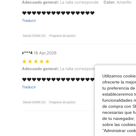
Adecuado general: La talla corresponde, Color: Amarillo, Talla: XL
Adecuado general:
La talla corresponde
Color:
Amarillo
❤️❤️❤️❤️❤️❤️❤️❤️❤️❤️❤️❤️❤️❤️❤️
Traducir
Desde SHEIN US
Programa de puntos
z***4
18 Apr,2026
Adecuado general: La talla corresponde, Color: Amarillo, Talla: XXL
Adecuado general:
La talla corresponde
Color:
Amarillo
Utilizamos cookies
❤️❤️❤️❤️❤️❤️❤️❤️❤️❤️❤️❤️❤️❤️❤️
ofrecerte la mejo
Traducir
tu preferencia de
estableceremos to
funcionalidades m
Desde SHEIN US
Programa de puntos
de compra con SH
necesarias que h
Ver Más Re
de tu navegador, 
sobre las cookies
"Administrar coo