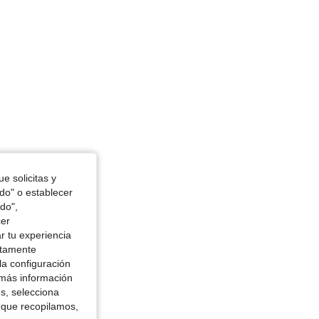
e solicitas y
odo" o establecer
do",
cer
r tu experiencia
ctamente
la configuración
 más información
es, selecciona
 que recopilamos,