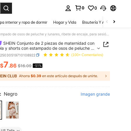
0
0
a. Press Enter to select.
pa interior y ropa de dormir
Hogar y Vida
Bisutería Y Accesorios
Be
SHEIN Conjunto de 2 piezas de maternidad con camisola y shorts con estampado de osos de peluche y lunares, ribete de encaje, para sesión de fotos casual de verano en negro para mujeres
SHEIN Conjunto de 2 piezas de maternidad con
la y shorts con estampado de osos de peluche y
s, ribete de encaje, para sesión de fotos casual de
z25030519710108922
(100+ Comentarios)
 en negro para mujeres
7
$
.86
$16.09
-51%
ICE AND AVAILABILITY
Ahorra
$0.39
en este artículo después de unirte.
:
Negro
Imagen grande
US Talla