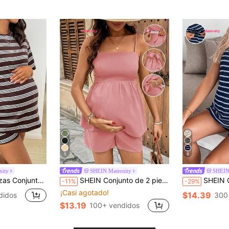
5
6
nity
SHEIN Maternity
SHEIN
s y shorts con cintura ajustable para maternidad
SHEIN Conjunto de 2 piezas de camiseta sin espalda con lazo y shorts de unicolor casual para maternidad
SHEIN Conjunto de verano casual
-11%
-29%
¡Casi agotado!
$14.39
didos
300
$13.19
100+ vendidos