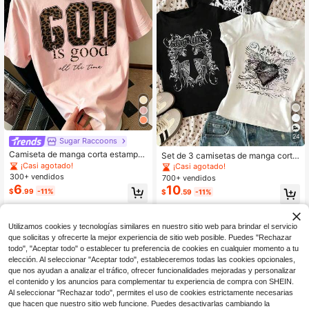
24
Sugar Raccoons
Camiseta de manga corta estampa
Set de 3 camisetas de manga corta
da tipo pullover para niña preadoles
con estampado de cruz y alas de á
¡Casi agotado!
¡Casi agotado!
cente, 1 pieza, top de verano para e
ngel para niñas preadolescentes, c
300+ vendidos
700+ vendidos
studiante joven, casual para calle, p
asuales y cómodas para primavera/
6
10
$
.99
-11%
laya, vacaciones, aeropuerto, desa
$
.59
-11%
verano, diseño adecuado para exter
yuno, escuela y uso diario, versátil
iores, deportes, fotografía, hogar, es
para combinar
cuela, festivales, regalos
Utilizamos cookies y tecnologías similares en nuestro sitio web para brindar el servicio
que solicitas y ofrecerte la mejor experiencia de sitio web posible. Puedes "Rechazar
todo", "Aceptar todo" o establecer tu preferencia de cookies en cualquier momento a tu
elección. Al seleccionar "Aceptar todo", estableceremos todas las cookies opcionales,
que nos ayudan a analizar el tráfico, ofrecer funcionalidades mejoradas y personalizar
Mostrar artículos similares con stock
Ver todo
el contenido y los anuncios para complementar tu experiencia de compra con SHEIN.
Al seleccionar "Rechazar todo", permites el uso de cookies estrictamente necesarias
que hacen que nuestro sitio web funcione. Puedes desactivarlas cambiando la