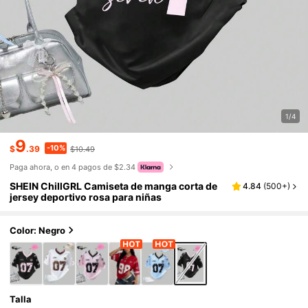
1/4
9
-10%
$
.39
$10.49
Paga ahora, o en 4 pagos de $2.34
SHEIN ChillGRL Camiseta de manga corta de
4.84
(
500+
)
jersey deportivo rosa para niñas
Color: Negro
Talla