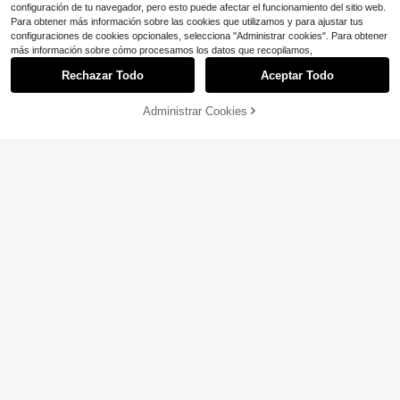
configuración de tu navegador, pero esto puede afectar el funcionamiento del sitio web.
Para obtener más información sobre las cookies que utilizamos y para ajustar tus
configuraciones de cookies opcionales, selecciona "Administrar cookies". Para obtener
más información sobre cómo procesamos los datos que recopilamos,
Rechazar Todo
Aceptar Todo
Lo sentimos, este producto está agotado.
Administrar Cookies
AGOTADO
5
Ahorro de $8.39
Hello Kitty Diseño de patrón d
Tween Girl cotten Clothes,Y2
Local
Local
ivertido de lazos para gafas, estilo c
K-Inspired Letter Print T-Shir-Perfe
500+ vendidos
#1 Más vendidos
en Nudo de lazo Tops para niñas preadolescentes
asual urbano y hip-hop, cuello redo
ct For Spring/Summer/Fall,Fashion,
5
1.9k+ vendidos
$
.59
-60%
ndo de manga corta, adecuado par
Streetwear, Unisex, Men, Women
6
$
.01
-44%
a actividades al aire libre y uso cas
Envío Rápido
ual
8-12 Years
8-12 Years