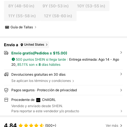
8Y
(48-50 in)
9Y
(50-53 in)
10Y
(53-55 in)
11Y
(55-58 in)
12Y
(58-60 in)
Guía de Tallas
Envío a
United States
Envío gratis(Pedidos ≥ $15.00)
500 puntos SHEIN si llega tarde
Entrega estimada:
Ago 14 - Ago
20,
85.11% son ≤
8
días hábiles
Devoluciones gratuitas en 30 días
Se aplican los términos y condiciones
Pagos seguros · Protección de privacidad
Procedente de
ChillGRL
Vendido y enviado desde SHEIN.
Para reportar a este vendedor y/o producto
4.84
(500+)
Ver más