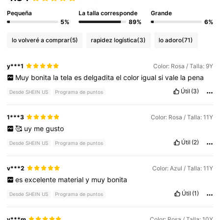
Pequeña
La talla corresponde
Grande
5%
89%
6%
lo volveré a comprar
(5)
rapidez logística
(3)
lo adoro
(71)
y***1
Color: Rosa / Talla: 9Y
Muy
bonita
la
tela
es
delgadita
el
color
igual
si
vale
la
pena
Útil
(3)
Desde SHEIN US
Programa de puntos
1***3
Color: Rosa / Talla: 11Y
🥰
uy
me
gusto
Útil
(2)
Desde SHEIN US
Programa de puntos
v***2
Color: Azul / Talla: 11Y
es
excelente
material
y
muy
bonita
Útil
(1)
Desde SHEIN US
Programa de puntos
y***m
Color: Rosa / Talla: 10Y