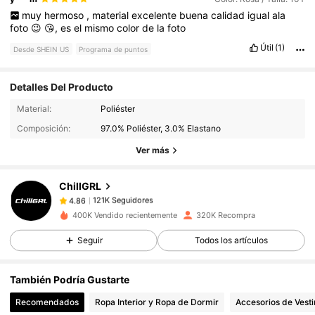
muy
hermoso
,
material
excelente
buena
calidad
igual
ala
foto
😉
😘,
es
el
mismo
color
de
la
foto
Útil
(1)
Desde SHEIN US
Programa de puntos
Detalles Del Producto
121K Seguidores
4.86
Material:
Poliéster
Composición:
97.0% Poliéster, 3.0% Elastano
Ver más
121K Seguidores
4.86
ChillGRL
121K Seguidores
4.86
400K Vendido recientemente
320K Recompra
Seguir
Todos los artículos
121K Seguidores
4.86
También Podría Gustarte
121K Seguidores
4.86
Recomendados
Ropa Interior y Ropa de Dormir
Accesorios de Vesti