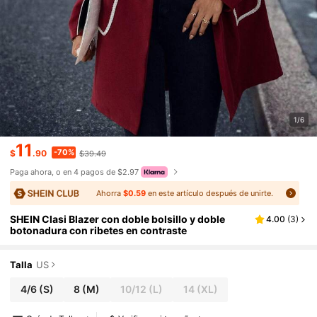
1/6
11
-70%
$
.90
$39.49
Paga ahora, o en 4 pagos de $2.97
Ahorra
$0.59
en este artículo después de unirte.
SHEIN Clasi Blazer con doble bolsillo y doble
4.00
(
3
)
botonadura con ribetes en contraste
Talla
US
4/6
(S)
8
(M)
10/12
(L)
14
(XL)