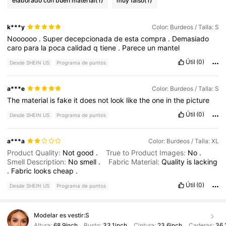
elaborado con buen material
(1)
muy falso
(1)
k***y
Color: Burdeos / Talla: S
Noooooo
.
Super
decepcionada
de
esta
compra
.
Demasiado
caro
para
la
poca
calidad
q
tiene
.
Parece
un
mantel
Útil
(0)
Desde SHEIN US
Programa de puntos
a***e
Color: Burdeos / Talla: S
The
material
is
fake
it
does
not
look
like
the
one
in
the
picture
Útil
(0)
Desde SHEIN US
Programa de puntos
a***a
Color: Burdeos / Talla: XL
Product Quality:
Not
good
.
True to Product Images:
No
.
Smell Description:
No
smell
.
Fabric Material:
Quality
is
lacking
.
Fabric
looks
cheap
.
Útil
(0)
Desde SHEIN US
Programa de puntos
Modelar es vestir:
S
Altura:
68.9inch
Busto:
33.1inch
Cintura:
23.6inch
Caderas:
36.