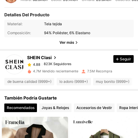
Detalles Del Producto
823K Seguidores
Material:
Tela tejida
4.88
Composición:
94% Poliéster, 6% Elastano
Ver más
823K Seguidores
4.88
SHEIN Clasi
Seguir
823K Seguidores
4.88
c***e
pagó
Hace 19 horas
4.7M Vendido recientemente
7.5M Recompra
823K Seguidores
4.88
de buena calidad (9999+)
lo adoro (9999+)
muy bonito (9999+)
También Podría Gustarte
823K Seguidores
4.88
Recomendados
Joyas & Relojes
Accesorios de Vestir
Ropa Inter
823K Seguidores
4.88