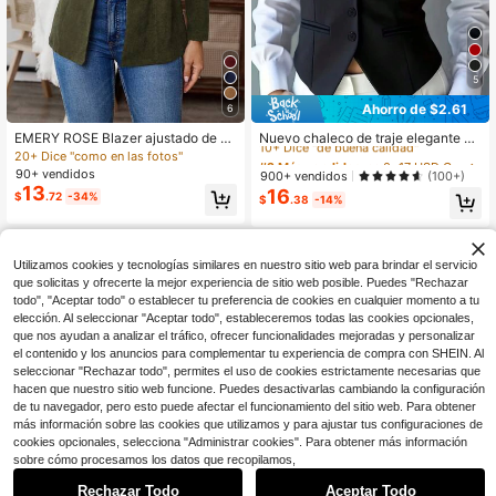
5
Ahorro de $2.61
6
#2 Más vendidos
en 0~17 USD Chaquetas De Mujer
10+ Dice "de buena calidad"
EMERY ROSE Blazer ajustado de pa
Nuevo chaleco de traje elegante y
na de unicolor simple, informal y de
a la moda, chaleco de oficina casua
20+ Dice "como en las fotos"
#2 Más vendidos
#2 Más vendidos
en 0~17 USD Chaquetas De Mujer
en 0~17 USD Chaquetas De Mujer
otoño para mujer
l y versátil, primavera/verano/otoño
90+ vendidos
10+ Dice "de buena calidad"
10+ Dice "de buena calidad"
900+ vendidos
(100+)
negro otoño
13
16
#2 Más vendidos
en 0~17 USD Chaquetas De Mujer
$
.72
-34%
$
.38
-14%
10+ Dice "de buena calidad"
Utilizamos cookies y tecnologías similares en nuestro sitio web para brindar el servicio
que solicitas y ofrecerte la mejor experiencia de sitio web posible. Puedes "Rechazar
todo", "Aceptar todo" o establecer tu preferencia de cookies en cualquier momento a tu
elección. Al seleccionar "Aceptar todo", estableceremos todas las cookies opcionales,
que nos ayudan a analizar el tráfico, ofrecer funcionalidades mejoradas y personalizar
el contenido y los anuncios para complementar tu experiencia de compra con SHEIN. Al
seleccionar "Rechazar todo", permites el uso de cookies estrictamente necesarias que
hacen que nuestro sitio web funcione. Puedes desactivarlas cambiando la configuración
de tu navegador, pero esto puede afectar el funcionamiento del sitio web. Para obtener
más información sobre las cookies que utilizamos y para ajustar tus configuraciones de
cookies opcionales, selecciona "Administrar cookies". Para obtener más información
sobre cómo procesamos los datos que recopilamos,
Rechazar Todo
Aceptar Todo