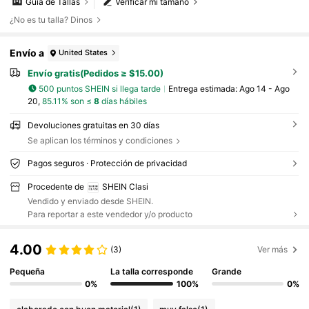
Guía de Tallas
Verificar mi tamaño
¿No es tu talla? Dinos
Envío a
United States
Envío gratis(Pedidos ≥ $15.00)
500 puntos SHEIN si llega tarde
Entrega estimada:
Ago 14 - Ago
20,
85.11% son ≤
8
días hábiles
Devoluciones gratuitas en 30 días
Se aplican los términos y condiciones
Pagos seguros · Protección de privacidad
Procedente de
SHEIN Clasi
Vendido y enviado desde SHEIN.
Para reportar a este vendedor y/o producto
4.00
(3)
Ver más
Pequeña
La talla corresponde
Grande
0%
100%
0%