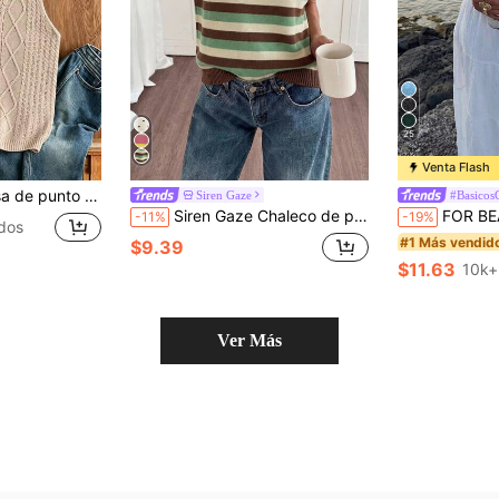
25
Venta Flash
, versátil y casual para uso diario de mujer
Siren Gaze
#Basicos
Siren Gaze Chaleco de punto a rayas verdes, estilo bohemio, elegante, romántico, vintage, minimalista, casual para mujer, para vacaciones, ir al trabajo, festival de música, playa, verano
FOR BEAUTY Top de punto nuevo de verano para mujer, e
-11%
-19%
dos
#1 Más vendid
$9.39
$11.63
10k+
Ver Más