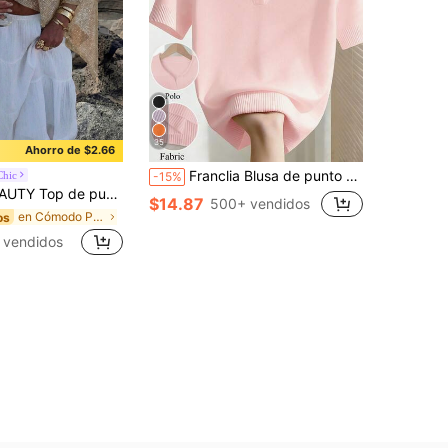
35
Ahorro de $2.66
Franclia Blusa de punto ajustada de unicolor con cuello vuelto, manga corta raglán para mujer, para primavera/verano
Chic
-15%
stilo casual, chal suelto de color dorado liso, estilo bohemio, adecuado para playa y vacaciones, ropa de resort
$14.87
500+ vendidos
en Cómodo Prendas de punto para mujer
os
 vendidos