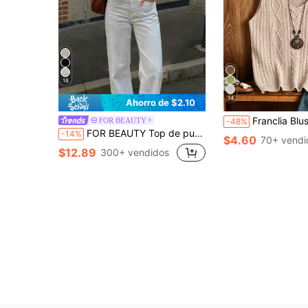
18
14
Ahorro de $2.10
Franclia Blusa de punto de cuello en V sólida
FOR BEAUTY
-48%
FOR BEAUTY Top de punto de manga corta de unicolor estilo Y2K para mujer, suéter casual de cuello redondo, para uso diario, top de verano para mujer, top de unicolor para salir
-14%
$4.60
70+ vendi
$12.89
300+ vendidos