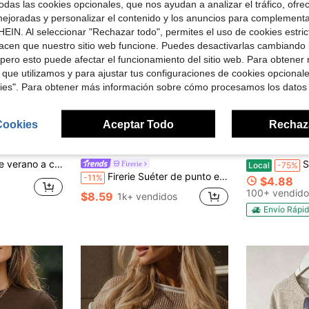
das las cookies opcionales, que nos ayudan a analizar el tráfico, ofre
ejoradas y personalizar el contenido y los anuncios para complementa
EIN. Al seleccionar "Rechazar todo", permites el uso de cookies estri
acen que nuestro sitio web funcione. Puedes desactivarlas cambiando 
pero esto puede afectar el funcionamiento del sitio web. Para obtener
 que utilizamos y para ajustar tus configuraciones de cookies opcional
kies". Para obtener más información sobre cómo procesamos los datos
Cookies
Aceptar Todo
Rechaz
16
6
ro de $16.40
nto con cuello redondo y bloques de color para vacaciones en la playa, camiseta sin mangas color caqui, estilo casual de negocios para mujer, tops lindos
Suéter de pu
Firerie
Local
-75%
Firerie Suéter de punto elegante, holgado, informal, versátil, sin mangas, para salir, para mujer, para la escuela en otoño/invierno.
-11%
$4.88
100+ vendido
$8.59
1k+ vendidos
Envío Rápi