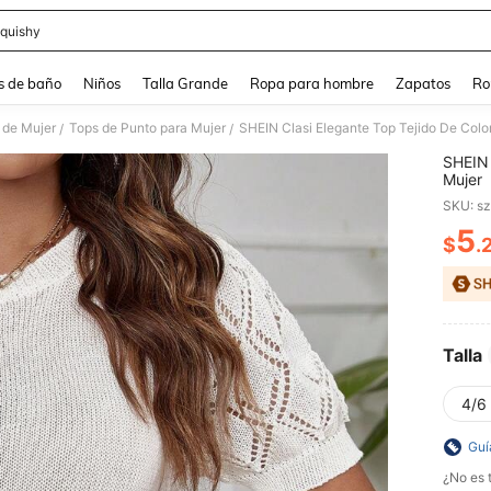
quishy
and down arrow keys to navigate search Búsqueda reciente and Busca y Encuentr
s de baño
Niños
Talla Grande
Ropa para hombre
Zapatos
Ro
 de Mujer
Tops de Punto para Mujer
SHEIN Clasi Elegante Top Tejido De Colo
/
/
SHEIN 
Mujer
SKU: s
5
$
.
PR
Talla
4/6 
Guí
¿No es t