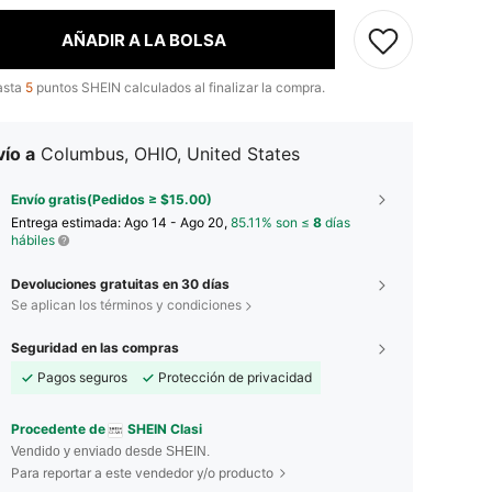
AÑADIR A LA BOLSA
asta
5
puntos SHEIN calculados al finalizar la compra.
ío a
Columbus, OHIO, United States
Envío gratis(Pedidos ≥ $15.00)
Entrega estimada:
Ago 14 - Ago 20,
85.11% son ≤
8
días
hábiles
Devoluciones gratuitas en 30 días
Se aplican los términos y condiciones
Seguridad en las compras
Pagos seguros
Protección de privacidad
Procedente de
SHEIN Clasi
Vendido y enviado desde SHEIN.
Para reportar a este vendedor y/o producto