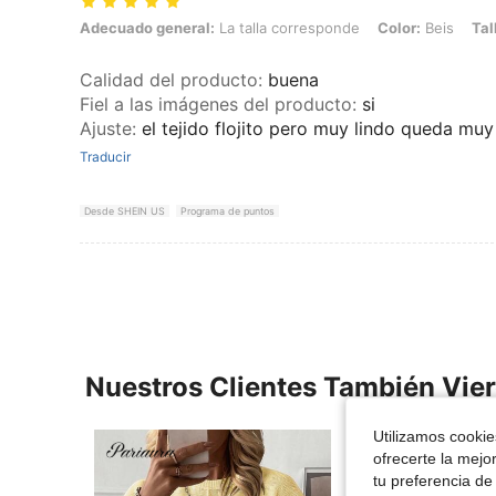
Adecuado general: La talla corresponde, Color: Beis, Talla: M
Adecuado general:
La talla corresponde
Color:
Beis
Tal
Calidad del producto
:
buena
Fiel a las imágenes del producto
:
si
Ajuste
:
el tejido flojito pero muy lindo queda muy
Traducir
Desde SHEIN US
Programa de puntos
Nuestros Clientes También Vie
Utilizamos cookies
ofrecerte la mejo
tu preferencia de