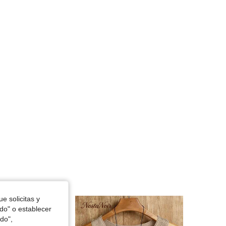
4.88
12K
823K
4.88
12K
823K
4.88
12K
823K
e solicitas y
odo" o establecer
do",