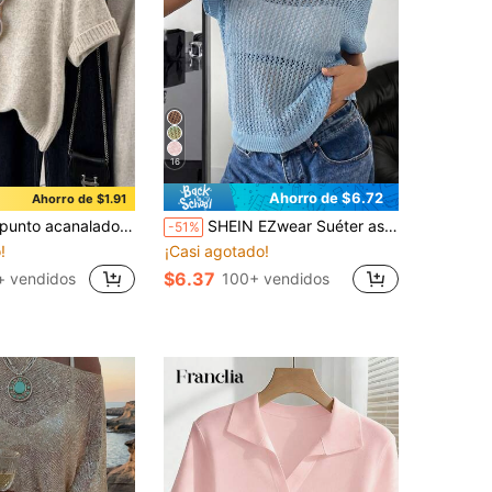
16
Ahorro de $6.72
Ahorro de $1.91
de color liso, ropa casual para primavera y verano
SHEIN EZwear Suéter asimétrico de hombro hueco de unicolor minimalista para mujer
-51%
!
¡Casi agotado!
$6.37
+ vendidos
100+ vendidos