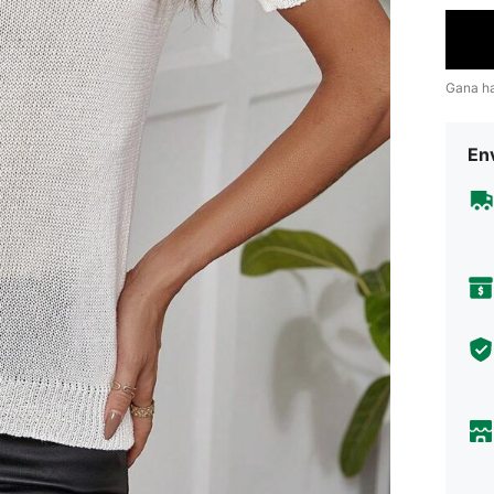
Gana h
Env