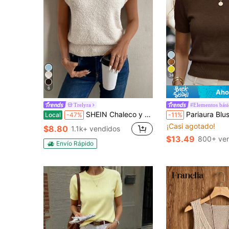
34
6
Aho
Trelyra
#Elementos bási
SHEIN Chaleco y camisa combinados de cuello alto sin mangas de color albaricoque acogedor al estilo francés, adecuado para ocasiones de fiesta, otoño/invierno
Pariaura Blusa de punto casual de cuello red
Local
-47%
-11%
¡Casi agotado!
$8.80
1.1k+ vendidos
$13.49
800+ ve
Envío Rápido