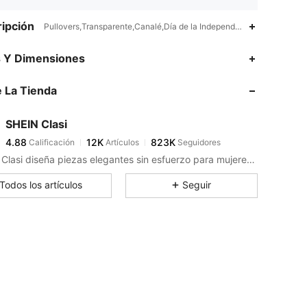
ipción
Pullovers,Transparente,Canalé,Día de la Independencia,Halloween
4.88
12K
823K
s Y Dimensiones
 La Tienda
4.88
12K
823K
SHEIN Clasi
4.88
12K
823K
Calificación
Artículos
Seguidores
a***l
pagó
Hace 14 horas
SHEIN Clasi diseña piezas elegantes sin esfuerzo para mujeres que buscan un look exclusivo.
4.88
12K
823K
Todos los artículos
Seguir
4.88
12K
823K
4.88
12K
823K
4.88
12K
823K