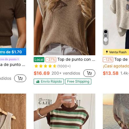
5
rro de $1.70
Venta Flash
Top de punto con mangas de murciélago, cuello y puños de contraste, top de punto sin mangas, chaleco sin mangas, blusas de verano, ropa de primavera, blusas oversize, camisetas
Top de punto acanalado 
cos de punto
Local
-27%
-12%
ondo y manga corta de unicolor para mujer
¡Casi agotado
(1000+)
$16.69
$13.58
200+ vendidos
1.4k
ndidos
Envío Rápido
Free Shipping