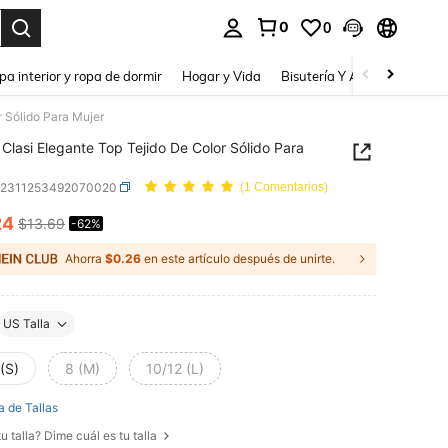
0
0
a. Press Enter to select.
pa interior y ropa de dormir
Hogar y Vida
Bisutería Y Accesorios
Be
r Sólido Para Mujer
Clasi Elegante Top Tejido De Color Sólido Para
z2311253492070020
(1 Comentarios)
24
$13.69
-62%
ICE AND AVAILABILITY
Ahorra
$0.26
en este artículo después de unirte.
US Talla
(S)
8 (M)
10/12 (L)
a de Tallas
u talla? Dime cuál es tu talla