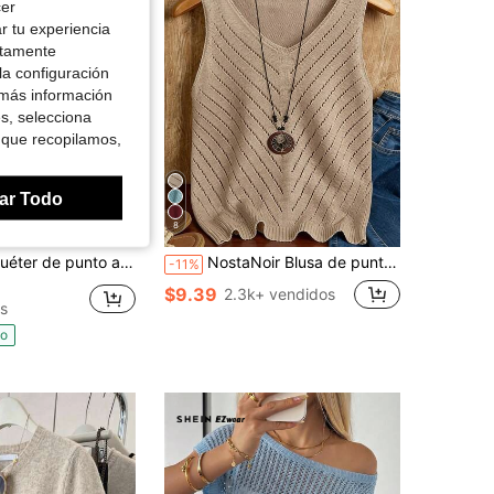
cer
r tu experiencia
ctamente
la configuración
 más información
es, selecciona
 que recopilamos,
ar Todo
8
nto a rayas con media cremallera para mujer, corte holgado casual, hombros caídos, cuello polo, manga larga, top de punto acogedor para otoño e invierno
NostaNoir Blusa de punto de unicolor versátil y casual para uso diario
-11%
$9.39
2.3k+ vendidos
s
do