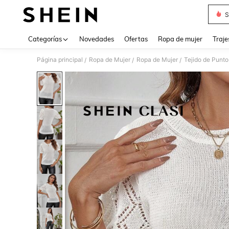
S
Use up 
Categorías
Novedades
Ofertas
Ropa de mujer
Traje
Página principal
Ropa de Mujer
Ropa de Mujer
Tejido de Punto
/
/
/