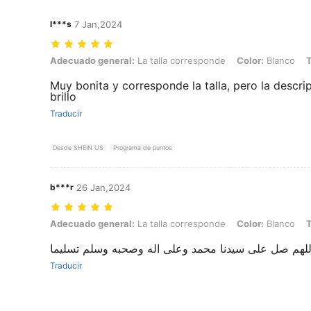
l***s
7 Jan,2024
Adecuado general: La talla corresponde, Color: Blanco, Talla: 1XL
Adecuado general:
La talla corresponde
Color:
Blanco
T
Muy bonita y corresponde la talla, pero la descri
brillo
Traducir
Desde SHEIN US
Programa de puntos
b***r
26 Jan,2024
Adecuado general: La talla corresponde, Color: Blanco, Talla: 1XL
Adecuado general:
La talla corresponde
Color:
Blanco
T
اللهم صل على سيدنا محمد وعلى اله وصحبه وسلم تسليما
Traducir