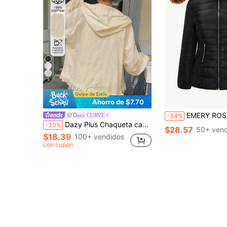
5
Ahorro de $7.70
EMERY ROSE Chaqueta de invierno con cremallera delant
Dazy CURVE
-34%
Dazy Plus Chaqueta casual regular con capucha, manga larga, de tela texturizada suelta con parches de encaje, estilo vacacional, talla grande para mujer, primavera/verano
-30%
$28.57
50+ vend
$18.39
100+ vendidos
con cupón