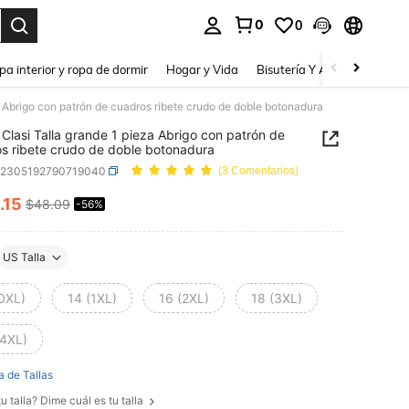
0
0
a. Press Enter to select.
pa interior y ropa de dormir
Hogar y Vida
Bisutería Y Accesorios
Be
 Abrigo con patrón de cuadros ribete crudo de doble botonadura
Clasi Talla grande 1 pieza Abrigo con patrón de
s ribete crudo de doble botonadura
z2305192790719040
(3 Comentarios)
.15
$48.09
-56%
ICE AND AVAILABILITY
US Talla
(0XL)
14 (1XL)
16 (2XL)
18 (3XL)
(4XL)
a de Tallas
u talla? Dime cuál es tu talla