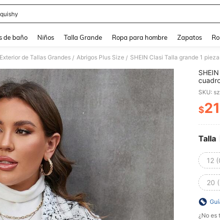
quishy
and down arrow keys to navigate search Búsqueda reciente and Busca y Encuentr
s de baño
Niños
Talla Grande
Ropa para hombre
Zapatos
Ro
Exterior de Tallas Grandes
Abrigos Plus Size
SHEIN Clasi Talla grande 1 pieza
/
/
SHEIN 
cuadro
SKU: s
21
$
PR
Talla
12 
20 
Guí
¿No es t