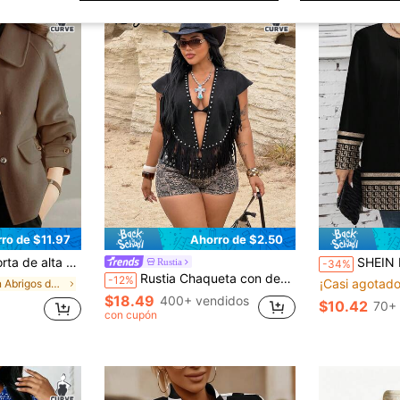
ro de $11.97
Ahorro de $2.50
sa vintage chic de manga larga y corte holgado casual, abrigo de lana de otoño para talla grande
SHEIN LUNE Chaqueta delgada d
Rustia
-34%
Rustia Chaqueta con decoración de cuentas y flecos en el bajo, de moda y sexy para tallas grandes
-12%
¡Casi agotado
en Abrigos de talla grande
$18.49
400+ vendidos
$10.42
70+ 
con cupón