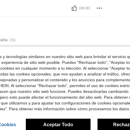
Útil (0)
alla:
2XL
كثير حلو 
 y tecnologías similares en nuestro sitio web para brindar el servicio qu
r experiencia de sitio web posible. Puedes "Rechazar todo", "Aceptar t
 cookies en cualquier momento a tu elección. Al seleccionar "Aceptar to
Útil (0)
das las cookies opcionales, que nos ayudan a analizar el tráfico, ofre
ejoradas y personalizar el contenido y los anuncios para complementa
EIN. Al seleccionar "Rechazar todo", permites el uso de cookies estri
acen que nuestro sitio web funcione. Puedes desactivarlas cambiando 
pero esto puede afectar el funcionamiento del sitio web. Para obtener
 que utilizamos y para ajustar tus configuraciones de cookies opcional
kies". Para obtener más información sobre cómo procesamos los datos
ron
Cookies
Aceptar Todo
Rechaz