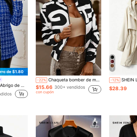
7
rro de $1.80
Chaqueta bomber de manga larga con estampado abstracto de talla grande, chaqueta de béisbol con cremallera y cuello para mujer, de longitud regular, casual y blanca para primavera
SHEIN LUNE CURVE Abrigo gabardina con capucha y cintura
-22%
-12%
de cuadros, de apertura frontal, para uso de negocios
$15.66
300+ vendidos
$28.39
con cupón
didos