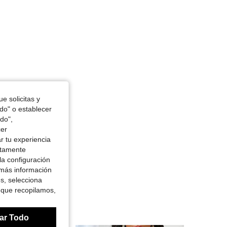
e solicitas y
odo" o establecer
do",
cer
r tu experiencia
ctamente
la configuración
 más información
es, selecciona
 que recopilamos,
ar Todo