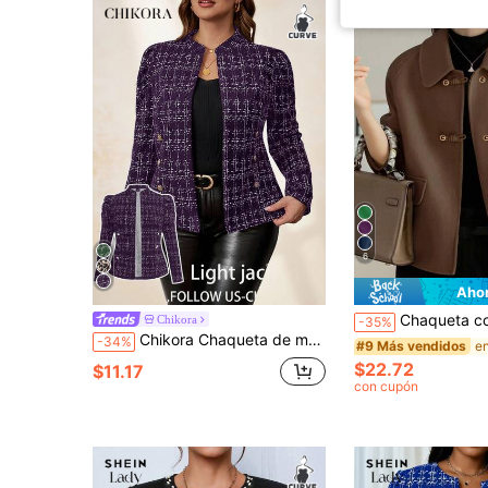
6
Ahor
Chaqueta corta de alta calidad con solapa retro y abotonadura sencilla para mujer de talla grande, cami
Chikora
-35%
Chikora Chaqueta de mujer de talla grande con hebilla metálica y textura de tweed, elegante y versátil para uso diario, negocios, transporte, otoño e invierno
-34%
#9 Más vendidos
$22.72
$11.17
con cupón