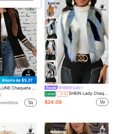
4
Ahorro de $5.27
e mujer talla grande con estampado geométrico minimalista y casual
SHEIN Lady
SHEIN Lady Chaqueta sin mangas con bloques de color de moda para talla grande, otoño/invierno
Local
-21%
!
$24.09
vendidos