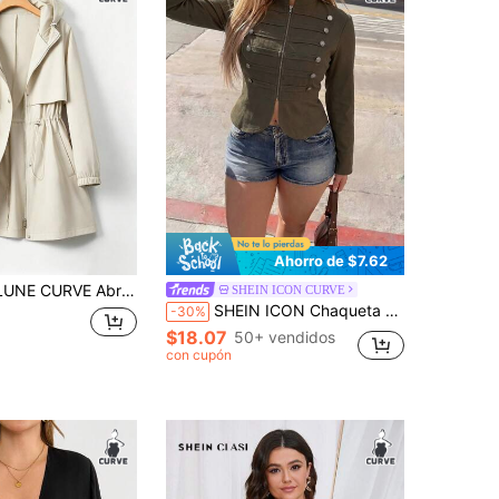
Ahorro de $7.62
 ceñida para mujer talla grande, estilo coreano, casual, elegante, juvenil, holgado, premium, ropa de verano para mujer
SHEIN ICON CURVE
SHEIN ICON Chaqueta de moda callejera de manga larga con cremallera y doble botonadura para mujer talla grande
-30%
$18.07
50+ vendidos
con cupón