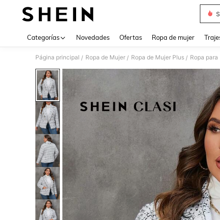
S
Use up 
Categorías
Novedades
Ofertas
Ropa de mujer
Traje
Página principal
Ropa de Mujer
Ropa de Mujer Plus
Ropa para 
/
/
/