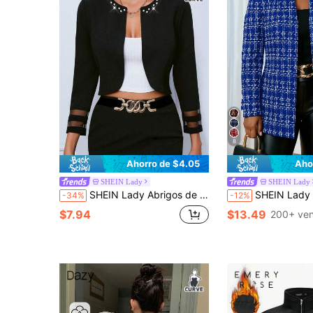
8
Ahorro de $4.05
Aho
SHEIN Lady
SHEIN Lady
SHEIN Lady Abrigos de talla grande de cuello redondo de punto elegantes y casuales, con cuentas, de manga larga, negro, para otoño e invierno
SHEIN Lady Abrigo de mujer talla grande elegante con estampado 
-34%
-12%
$7.94
$13.49
200+ ven