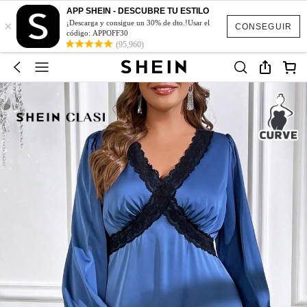
APP SHEIN - DESCUBRE TU ESTILO
×
¡Descarga y consigue un 30% de dto.!Usar el
CONSEGUIR
código: APPOFF30
(95,960)