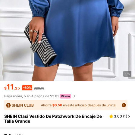
1/6
11
-60%
$
.25
$28.19
Paga ahora, o en 4 pagos de $2.81
Ahorra
$0.56
en este artículo después de unirte.
SHEIN Clasi Vestido De Patchwork De Encaje De
3.00
(
1
)
Talla Grande