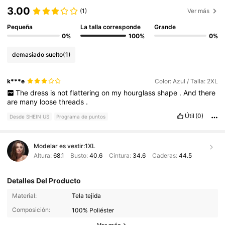
3.00
(1)
Ver más
Pequeña
La talla corresponde
Grande
0%
100%
0%
demasiado suelto
(1)
k***e
Color: Azul / Talla: 2XL
The
dress
is
not
flattering
on
my
hourglass
shape
.
And
there
are
many
loose
threads
.
Útil
(0)
Desde SHEIN US
Programa de puntos
Modelar es vestir:
1XL
Altura:
68.1
Busto:
40.6
Cintura:
34.6
Caderas:
44.5
Detalles Del Producto
Material:
Tela tejida
338K Seguidores
4.84
Composición:
100% Poliéster