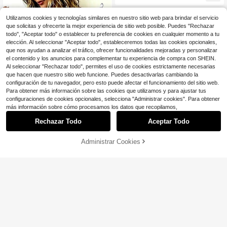
n volantes. Vestido holgado y de co
rte recto en talla grande, perfecto p
ara primavera y verano.
Utilizamos cookies y tecnologías similares en nuestro sitio web para brindar el servicio
que solicitas y ofrecerte la mejor experiencia de sitio web posible. Puedes "Rechazar
todo", "Aceptar todo" o establecer tu preferencia de cookies en cualquier momento a tu
elección. Al seleccionar "Aceptar todo", estableceremos todas las cookies opcionales,
que nos ayudan a analizar el tráfico, ofrecer funcionalidades mejoradas y personalizar
el contenido y los anuncios para complementar tu experiencia de compra con SHEIN.
Al seleccionar "Rechazar todo", permites el uso de cookies estrictamente necesarias
que hacen que nuestro sitio web funcione. Puedes desactivarlas cambiando la
configuración de tu navegador, pero esto puede afectar el funcionamiento del sitio web.
Para obtener más información sobre las cookies que utilizamos y para ajustar tus
configuraciones de cookies opcionales, selecciona "Administrar cookies". Para obtener
más información sobre cómo procesamos los datos que recopilamos,
Rechazar Todo
Aceptar Todo
Administrar Cookies
¡60% DE DESCUENTO!
AÑADIR A LA BOLSA
SHEIN LUNE Vestido de mujer
Local
de talla grande con cuello polo y pa
400+ vendidos
SHEIN Clasi Vestido de talla grande
tchwork negro, estilo nuevo elegant
con estampado de estrella de mar y
1.2k+ vendidos
14
$
.49
-12%
e y minimalista, de exitosa, adecua
concha, adecuado para el verano
14
do para compras diarias, citas, ir al t
$
.39
-11%
rabajo, salidas, casual, versátil y fa
vorecedor para primavera, verano y
otoño