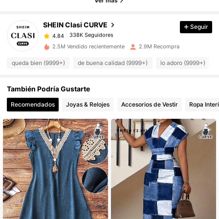
Ver más
338K Seguidores
4.84
SHEIN Clasi CURVE
Seguir
338K Seguidores
4.84
b***l
pagó
Hace 1 día
2.5M Vendido recientemente
2.9M Recompra
338K Seguidores
queda bien (9999+)
de buena calidad (9999+)
lo adoro (9999+)
4.84
También Podría Gustarte
338K Seguidores
4.84
Recomendados
Joyas & Relojes
Accesorios de Vestir
Ropa Inter
338K Seguidores
4.84
338K Seguidores
4.84
338K Seguidores
4.84
338K Seguidores
4.84