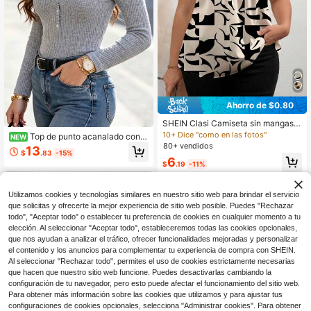
Ahorro de $0.80
SHEIN Clasi Camiseta sin mangas d
e verano con estampado completo
10+ Dice "como en las fotos"
Top de punto acanalado con c
NEW
para mujeres de talla grande
uello Henley en V y ribete de encaj
80+ vendidos
13
$
.83
-15%
e, talla grande, suéter gris de mang
6
$
.19
-11%
a larga elástica y ajuste ceñido, pre
nda básica elegante y dulce para c
apas en otoño/invierno
Utilizamos cookies y tecnologías similares en nuestro sitio web para brindar el servicio
que solicitas y ofrecerte la mejor experiencia de sitio web posible. Puedes "Rechazar
todo", "Aceptar todo" o establecer tu preferencia de cookies en cualquier momento a tu
elección. Al seleccionar "Aceptar todo", estableceremos todas las cookies opcionales,
que nos ayudan a analizar el tráfico, ofrecer funcionalidades mejoradas y personalizar
el contenido y los anuncios para complementar tu experiencia de compra con SHEIN.
Al seleccionar "Rechazar todo", permites el uso de cookies estrictamente necesarias
que hacen que nuestro sitio web funcione. Puedes desactivarlas cambiando la
configuración de tu navegador, pero esto puede afectar el funcionamiento del sitio web.
Para obtener más información sobre las cookies que utilizamos y para ajustar tus
configuraciones de cookies opcionales, selecciona "Administrar cookies". Para obtener