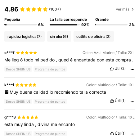
4.86
(100+)
Ver más
Pequeña
La talla corresponde
Grande
6%
92%
2%
rapidez logística
(7)
sin olor
(6)
outfits de oficina
(2)
c***f
Color: Azul Marino / Talla: 2XL
Me
lleg
ó
todo
mi
pedido
,
qued
é
encantada
con
esta
compra
.
Útil
(2)
Desde SHEIN US
Programa de puntos
k***i
Color: Multicolor / Talla: 1XL
Muy
buena
calidad
lo
recomiendo
talla
correcta
Útil
(1)
Desde SHEIN US
Programa de puntos
g***3
Color: Multicolor / Talla: 1XL
esta
muy
linda
,
divina
me
encanto
Útil
(1)
Desde SHEIN US
Programa de puntos