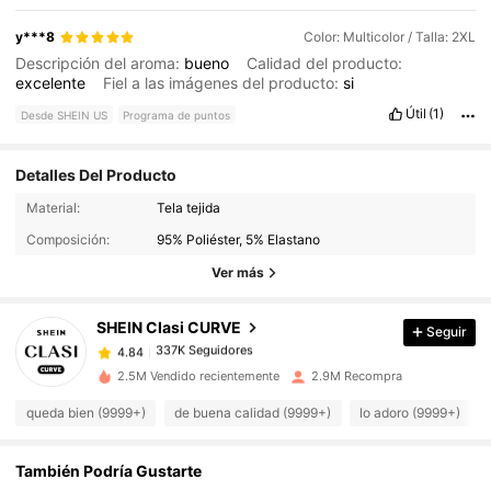
y***8
Color: Multicolor / Talla: 2XL
Descripción del aroma:
bueno
Calidad del producto:
excelente
Fiel a las imágenes del producto:
si
Útil
(1)
Desde SHEIN US
Programa de puntos
Detalles Del Producto
337K Seguidores
4.84
Material:
Tela tejida
Composición:
95% Poliéster, 5% Elastano
Ver más
337K Seguidores
4.84
SHEIN Clasi CURVE
Seguir
337K Seguidores
4.84
c***9
pagó
Hace 1 día
2.5M Vendido recientemente
2.9M Recompra
337K Seguidores
4.84
queda bien (9999+)
de buena calidad (9999+)
lo adoro (9999+)
También Podría Gustarte
337K Seguidores
4.84