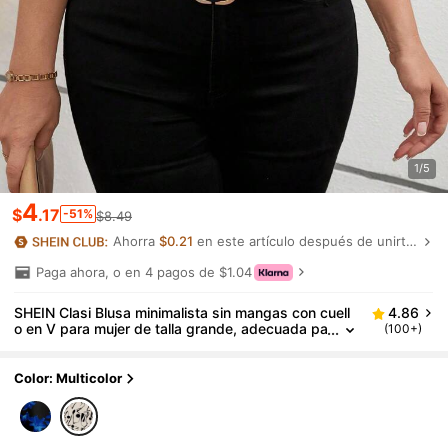
1/5
4
$
.17
-51%
$8.49
Ahorra
$0.21
en este artículo después de unirte.
Paga ahora, o en 4 pagos de $1.04
SHEIN Clasi Blusa minimalista sin mangas con cuell
4.86
o en V para mujer de talla grande, adecuada pa
(100+)
ra el verano, blusa para mujer, blusa de oficina,
blusa de verano para mujer, blusa casual para muje
r, blusa de oficina para mujer, blusa adecuada para
Color: Multicolor
salir, blusa elegante para mujer