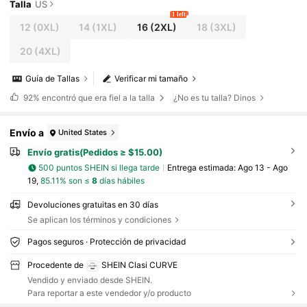
Talla
US
1 left
12
(0XL)
14
(1XL)
16
(2XL)
18
(3XL)
20
(4XL)
Guía de Tallas
Verificar mi tamaño
92%
encontró que era fiel a la talla
¿No es tu talla? Dinos
Envío a
United States
Envío gratis(Pedidos ≥ $15.00)
500 puntos SHEIN si llega tarde
Entrega estimada:
Ago 13 - Ago
19,
85.11% son ≤
8
días hábiles
Devoluciones gratuitas en 30 días
Se aplican los términos y condiciones
Pagos seguros · Protección de privacidad
Procedente de
SHEIN Clasi CURVE
Vendido y enviado desde SHEIN.
Para reportar a este vendedor y/o producto