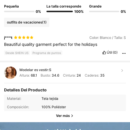
Pequeña
La talla corresponde
Grande
0%
100%
0%
outfits de vacaciones
(1)
j***t
Color: Blanco / Talla: S
Beautiful
quality
garment
perfect
for
the
holidays
Útil
(0)
Desde SHEIN US
Programa de puntos
Modelar es vestir:
S
Altura:
68.1
Busto:
34.6
Cintura:
24
Caderas:
35
Detalles Del Producto
Material:
Tela tejida
Composición:
100% Poliéster
Ver más