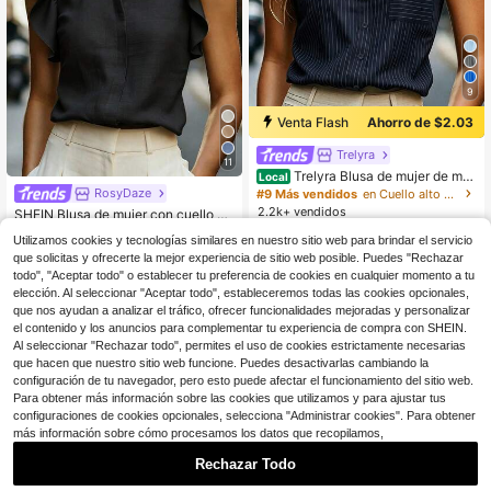
9
Venta Flash
Ahorro de $2.03
Trelyra
11
Trelyra Blusa de mujer de ma
Local
nga de murciélago con bolsillo front
RosyDaze
#9 Más vendidos
en Cuello alto Tops, blusas y camisetas de mujer
al y botones para uso diario en vera
2.2k+ vendidos
SHEIN Blusa de mujer con cuello en
no
10
V y mangas cortas, de tela cómoda,
1.1k+ vendidos
$
.96
-16%
Utilizamos cookies y tecnologías similares en nuestro sitio web para brindar el servicio
adecuada para vacaciones, uso dia
9
$
.79
-11%
que solicitas y ofrecerte la mejor experiencia de sitio web posible. Puedes "Rechazar
rio, casual, playa, citas, fiestas, vac
aciones de verano urbanas, versátil
todo", "Aceptar todo" o establecer tu preferencia de cookies en cualquier momento a tu
elección. Al seleccionar "Aceptar todo", estableceremos todas las cookies opcionales,
que nos ayudan a analizar el tráfico, ofrecer funcionalidades mejoradas y personalizar
el contenido y los anuncios para complementar tu experiencia de compra con SHEIN.
Al seleccionar "Rechazar todo", permites el uso de cookies estrictamente necesarias
que hacen que nuestro sitio web funcione. Puedes desactivarlas cambiando la
configuración de tu navegador, pero esto puede afectar el funcionamiento del sitio web.
Para obtener más información sobre las cookies que utilizamos y para ajustar tus
configuraciones de cookies opcionales, selecciona "Administrar cookies". Para obtener
más información sobre cómo procesamos los datos que recopilamos,
Rechazar Todo