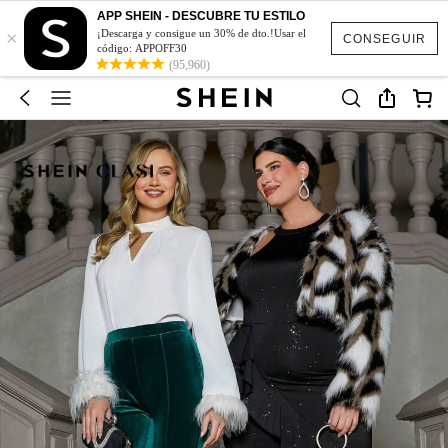
APP SHEIN - DESCUBRE TU ESTILO
×
¡Descarga y consigue un 30% de dto.!Usar el
CONSEGUIR
código: APPOFF30
(95,960)