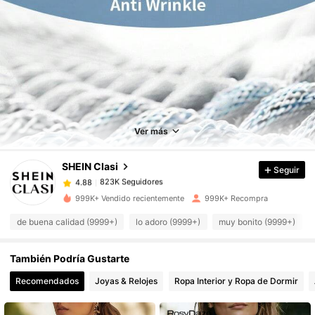
823K Seguidores
4.88
Ver más
823K Seguidores
4.88
SHEIN Clasi
Seguir
823K Seguidores
4.88
c***1
pagó
Hace 13 horas
999K+ Vendido recientemente
999K+ Recompra
de buena calidad (9999+)
lo adoro (9999+)
muy bonito (9999+)
823K Seguidores
4.88
También Podría Gustarte
823K Seguidores
4.88
Recomendados
Joyas & Relojes
Ropa Interior y Ropa de Dormir
823K Seguidores
4.88