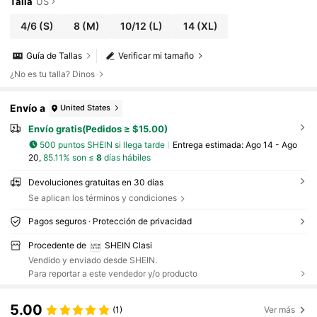
Talla
US
4/6
(S)
8
(M)
10/12
(L)
14
(XL)
Guía de Tallas
Verificar mi tamaño
¿No es tu talla? Dinos
Envío a
United States
Envío gratis(Pedidos ≥ $15.00)
500 puntos SHEIN si llega tarde
Entrega estimada:
Ago 14 - Ago
20,
85.11% son ≤
8
días hábiles
Devoluciones gratuitas en 30 días
Se aplican los términos y condiciones
Pagos seguros · Protección de privacidad
Procedente de
SHEIN Clasi
Vendido y enviado desde SHEIN.
Para reportar a este vendedor y/o producto
5.00
(1)
Ver más