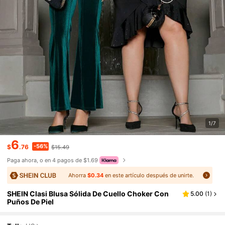
1/7
6
-56%
$
.76
$15.49
Paga ahora, o en 4 pagos de $1.69
Ahorra
$0.34
en este artículo después de unirte.
SHEIN Clasi Blusa Sólida De Cuello Choker Con
5.00
(
1
)
Puños De Piel