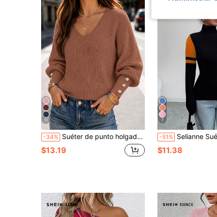
11
7
Suéter de punto holgado con cuello en V y botones para mujer, jersey informal y versátil de punto acanalado y ligero
Selianne Suéter de cuello alto negro con parches de mujer, con dobladillo verde, abertura 
-34%
-51%
$13.19
$11.38