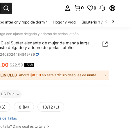
0
0
a. Press Enter to select.
pa interior y ropa de dormir
Hogar y Vida
Bisutería Y Accesorios
Be
rga con ajuste delgado y adorno de perlas, otoño
Clasi Suéter elegante de mujer de manga larga
uste delgado y adorno de perlas, otoño
z2408024484849739
0
.00
$22.59
-56%
ICE AND AVAILABILITY
Ahorra
$0.50
en este artículo después de unirte.
US Talla
(S)
8 (M)
10/12 (L)
a de Tallas
u talla? Dime cuál es tu talla