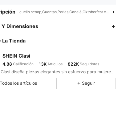
ipción
cuello scoop,Cuentas,Perlas,Canalé,Oktoberfest en Múnich
4.88
13K
822K
s Y Dimensiones
 La Tienda
4.88
13K
822K
SHEIN Clasi
4.88
13K
822K
Calificación
Artículos
Seguidores
s***l
pagó
Hace 6 horas
SHEIN Clasi diseña piezas elegantes sin esfuerzo para mujeres que buscan un look exclusivo.
4.88
13K
822K
Todos los artículos
Seguir
4.88
13K
822K
4.88
13K
822K
4.88
13K
822K