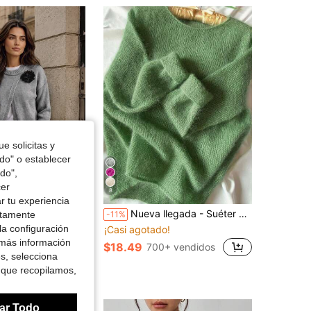
4.88
13K
822K
4.88
13K
822K
4.88
13K
822K
e solicitas y
odo" o establecer
do",
cer
8
Ahorro de $6.60
r tu experiencia
Nueva llegada - Suéter de punto de mujer de cuello redondo, unicolor, mohair, hombros caídos y manga larga para otoño/invierno. Combina la moda casual y la suavidad del otoño
ctamente
os básicos de punto
-11%
er casual de mujer con decoración floral 3D, cuello redondo, hombros caídos y manga larga, para otoño e invierno, tops de manga larga, jersey de punto para el otoño
la configuración
¡Casi agotado!
 más información
$18.49
700+ vendidos
es, selecciona
 que recopilamos,
ar Todo