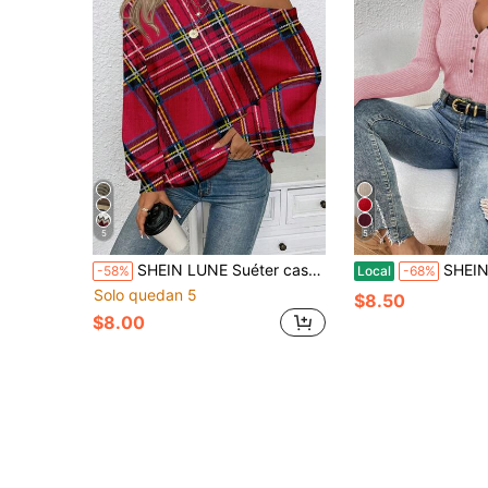
5
5
SHEIN LUNE Suéter casual de mujer con hombros descubiertos, estampado a cuadros y contraste de colores, estilo inglés, adecuado para otoño/invierno, apropiado para salidas, fiestas, estilo callejero, ir al trabajo, Año Nuevo, Halloween, con un toque retro y elegante
SHEIN Essnce Suéter ajustado de m
-58%
Local
-68%
Solo quedan 5
$8.50
$8.00