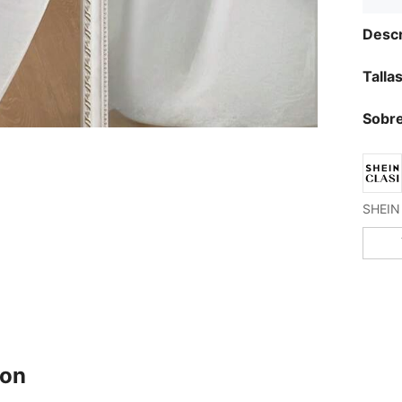
Descr
Talla
Sobre
ron