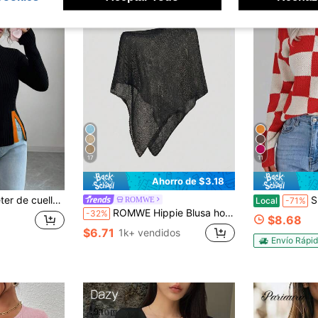
17
11
Ahorro de $3.18
y contraste de color, un regalo ideal para Navidad, Año Nuevo y Acción de Gracias
Suéter de 
ROMWE
Local
-71%
ROMWE Hippie Blusa holgada de punto calado para mujer, adecuada para vacaciones en la playa
-32%
$8.68
$6.71
1k+ vendidos
Envío Rápi