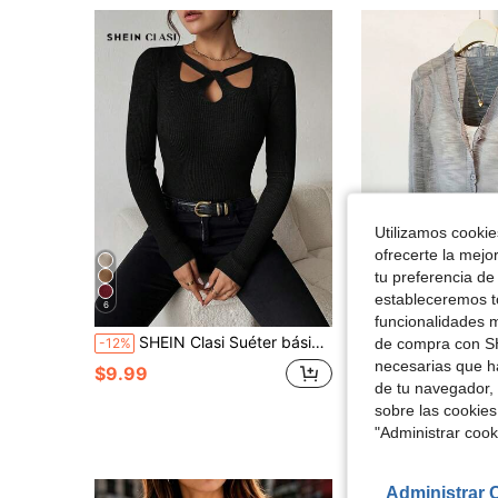
Utilizamos cookies
ofrecerte la mejo
tu preferencia de
estableceremos to
6
8
funcionalidades m
SHEIN Clasi Suéter básico de mujer con cuello calado de unicolor, para uso casual, ropa de trabajo, invitada de boda en otoño, de manga larga
Cárdigan de punto de manga larga y delgado;Cárdigan de protección solar para a
de compra con SH
-12%
-15%
necesarias que h
$9.99
$13.91
1.3k+ ven
de tu navegador, 
sobre las cookies
"Administrar coo
Administrar 