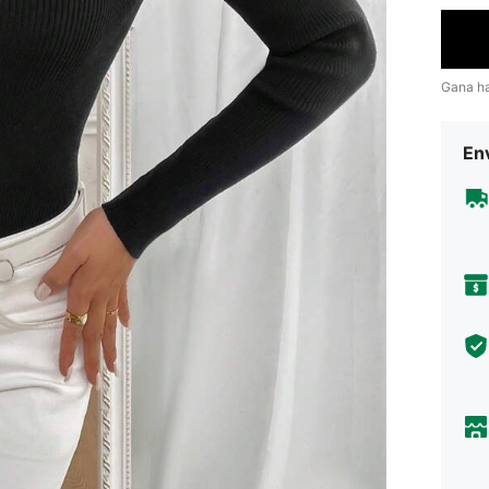
Gana h
Env