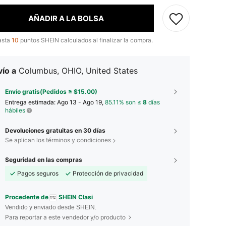
AÑADIR A LA BOLSA
asta
10
puntos SHEIN calculados al finalizar la compra.
ío a
Columbus, OHIO, United States
Envío gratis(Pedidos ≥ $15.00)
Entrega estimada:
Ago 13 - Ago 19,
85.11% son ≤
8
días
hábiles
Devoluciones gratuitas en 30 días
Se aplican los términos y condiciones
Seguridad en las compras
Pagos seguros
Protección de privacidad
Procedente de
SHEIN Clasi
Vendido y enviado desde SHEIN.
Para reportar a este vendedor y/o producto