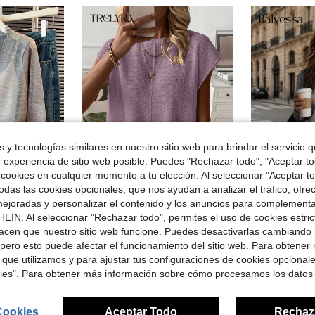
 y tecnologías similares en nuestro sitio web para brindar el servicio qu
r experiencia de sitio web posible. Puedes "Rechazar todo", "Aceptar t
28
 cookies en cualquier momento a tu elección. Al seleccionar "Aceptar to
4
das las cookies opcionales, que nos ayudan a analizar el tráfico, ofre
Ahorro de $4.42
ejoradas y personalizar el contenido y los anuncios para complementa
ire acondicionado de primavera/verano;Chaqueta tipo chal fresca y de moda
EIN. Al seleccionar "Rechazar todo", permites el uso de cookies estri
Trelyra
#Element
SHEIN Chaleco de punto de manga corta de cuello redondo de unicolor para uso diario casual de mujer
Balvessa Suét
-29%
Local
-27%
acen que nuestro sitio web funcione. Puedes desactivarlas cambiando 
didos
¡Casi agotado!
pero esto puede afectar el funcionamiento del sitio web. Para obtener
$17.79
$10.87
 que utilizamos y para ajustar tus configuraciones de cookies opcional
700+ vendidos
con cupón
kies". Para obtener más información sobre cómo procesamos los datos
Cookies
Aceptar Todo
Rechaz