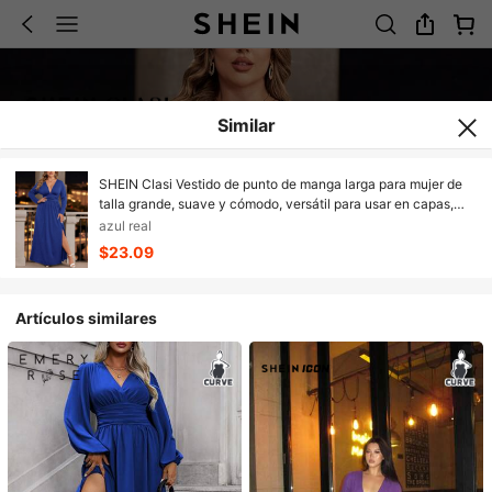
Similar
SHEIN Clasi Vestido de punto de manga larga para mujer de
talla grande, suave y cómodo, versátil para usar en capas,
elegante, para otoño/invierno
azul real
$23.09
Artículos similares