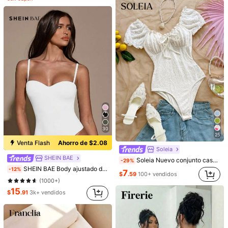
823K Seguidores
4.88
¡Casi agotado!
(1000+)
823K Seguidores
4.88
823K Seguidores
4.88
4
6
SHEIN LUNE Body 2 en 1 blanco con camisa, cuello camisero, manga larga, escote en V, top de tirantes con patchwork, ajuste ceñido
Franclia Bodys elegante de mujer con cuello drapeado y decoración de perlas falsas de unicolor
-11%
-11%
16
(100+)
823K Seguidores
4.88
$
.79
100+ vendidos
9
$
.99
1.8k+ vendidos
30
25
Venta Flash
Ahorro de $2.08
Soleia
SHEIN BAE
Soleia Nuevo conjunto casual para volver a la escuela, vacaciones, boda en la playa de estilo occidental, invitada de boda, graduación, brunch, ropa de mujer, Día de San Patricio, vacaciones de primavera, Pascua, festival de música, elegante bohemio, tropical, elegante, blanco crema, manga de pétalo, camiseta texturizada, body
-29%
SHEIN BAE Body ajustado de unicolor minimalista para uso casual y diario, verano
-12%
7
$
.59
100+ vendidos
(1000+)
15
$
.91
3k+ vendidos