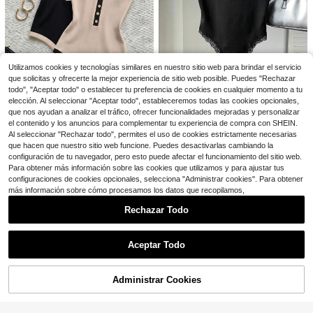
SHEIN Franclia Body de mujer con hebilla de diamante de moda minimalista
-17%
9
#1 Más vendidos
en Texturizado Monos De Mujer
$
.36
3.8k+ vendidos
SHEIN Franclia Mono casual de uso diario para mujer con unicolor, plisado y fruncido
-11%
¡Casi agotado!
#1 Más vendidos
#1 Más vendidos
en Texturizado Monos De Mujer
en Texturizado Monos De Mujer
Utilizamos cookies y tecnologías similares en nuestro sitio web para brindar el servicio
¡Casi agotado!
¡Casi agotado!
16
$
.79
800+ vendidos
que solicitas y ofrecerte la mejor experiencia de sitio web posible. Puedes "Rechazar
#1 Más vendidos
en Texturizado Monos De Mujer
13
todo", "Aceptar todo" o establecer tu preferencia de cookies en cualquier momento a tu
¡Casi agotado!
#4 Más vendidos
en Escotado por detrás Body De Mujer
elección. Al seleccionar "Aceptar todo", estableceremos todas las cookies opcionales,
Comfortcana Body Con Tirantes Finos Y Ribete De Encaje Para Mujer
-15%
que nos ayudan a analizar el tráfico, ofrecer funcionalidades mejoradas y personalizar
¡Casi agotado!
Franclia Body de tirantes con botones y bloques de color premium para mujer, estilo coreano, ajustado y moldeador, de punto, para usar como prenda exterior
-25%
el contenido y los anuncios para complementar tu experiencia de compra con SHEIN.
#4 Más vendidos
#4 Más vendidos
(1000+)
en Escotado por detrás Body De Mujer
en Escotado por detrás Body De Mujer
Al seleccionar "Rechazar todo", permites el uso de cookies estrictamente necesarias
#1 Más vendidos
en Bloque de color Body De Mujer
¡Casi agotado!
¡Casi agotado!
7
$
.67
5k+ vendidos
que hacen que nuestro sitio web funcione. Puedes desactivarlas cambiando la
8
#4 Más vendidos
(1000+)
(1000+)
en Escotado por detrás Body De Mujer
$
.07
1.5k+ vendidos
configuración de tu navegador, pero esto puede afectar el funcionamiento del sitio web.
¡Casi agotado!
Para obtener más información sobre las cookies que utilizamos y para ajustar tus
(1000+)
configuraciones de cookies opcionales, selecciona "Administrar cookies". Para obtener
más información sobre cómo procesamos los datos que recopilamos,
Rechazar Todo
Mostrar artículos similares con stock
Ver todo
Aceptar Todo
7
Lo sentimos, este producto está agotado.
INAWLY Body de manga larga con hombros caídos y unicolor
-24%
Administrar Cookies
AGOTADO
¡Casi agotado!
10
10
$
.62
1.6k+ vendidos
Top corto de encaje transparente sexy para mujer, manga corta, unicolor con patchwork de encaje, body sexy transparente para uso diario, citas, fiesta de soltera, actuación en escenario, primavera/verano, negro elegante, estética Y2K
-14%
con cupón