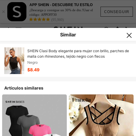
APP SHEIN - DESCUBRE TU ESTILO
×
¡Descarga y consigue un 30% de dto.!Usar el
CONSEGUIR
código: APPOFF30
(95,960)
Similar
SHEIN Clasi Body elegante para mujer con brillo, parches de
malla con rhinestones, tejido negro con flecos
Negro
$8.49
Artículos similares