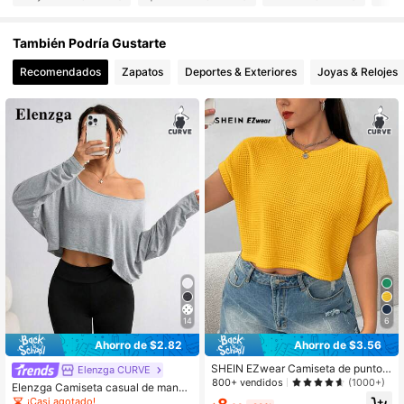
También Podría Gustarte
64K Seguidores
4.62
Recomendados
Zapatos
Deportes & Exteriores
Joyas & Relojes
64K Seguidores
4.62
64K Seguidores
4.62
64K Seguidores
4.62
64K Seguidores
4.62
64K Seguidores
14
6
4.62
Ahorro de $2.82
Ahorro de $3.56
SHEIN EZwear Camiseta de punto b
Elenzga CURVE
64K Seguidores
4.62
eige elegante de manga corta para
800+ vendidos
(1000+)
Elenzga Camiseta casual de manga
mujer de talla grande
larga y cuello asimétrico, unicolor, p
¡Casi agotado!