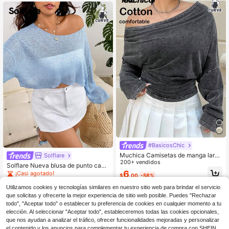
#BasicosChic
Muchica Camisetas de manga larga
Solflare
con cuello asimétrico de talla grand
200+ vendidos
Solflare Nueva blusa de punto casu
e para mujer, conjuntos de mezclill
6
al y versátil para primavera/verano,
¡Casi agotado!
$
.00
-58%
a, conjuntos cómodos de ropa de m
con hombro asimétrico y manga lar
200+ vendidos
ujer, ropa de mujer de algodón para
ga, corte holgado, color azul claro,
Utilizamos cookies y tecnologías similares en nuestro sitio web para brindar el servicio
otoño/invierno, hombros descubiert
5
adecuada para uso al aire libre, diar
$
.82
-41%
que solicitas y ofrecerte la mejor experiencia de sitio web posible. Puedes "Rechazar
os de manga larga, otoño, Navidad,
io, fiesta, trayecto, festival de músic
todo", "Aceptar todo" o establecer tu preferencia de cookies en cualquier momento a tu
Año Nuevo, Acción de Gracias, fiest
a, vuelta al colegio, graduación, va
a, boda, playa, elegante, casual, sal
elección. Al seleccionar "Aceptar todo", estableceremos todas las cookies opcionales,
caciones en la playa, ropa urbana,
ida, cita, cita, viaje
que nos ayudan a analizar el tráfico, ofrecer funcionalidades mejoradas y personalizar
ocio, compras, paseo por la ciudad,
el contenido y los anuncios para complementar tu experiencia de compra con SHEIN.