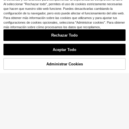
para múltiples ocasiones, se puede
usar sola o en capas, con textura de
Al seleccionar "Rechazar todo", permites el uso de cookies estrictamente necesarias
canalé transparente
que hacen que nuestro sitio web funcione. Puedes desactivarlas cambiando la
configuración de tu navegador, pero esto puede afectar el funcionamiento del sitio web.
Para obtener más información sobre las cookies que utilizamos y para ajustar tus
configuraciones de cookies opcionales, selecciona "Administrar cookies". Para obtener
más información sobre cómo procesamos los datos que recopilamos,
Rechazar Todo
Aceptar Todo
Administrar Cookies
¡43% DE DESCUENTO!
AÑADIR A LA BOLSA