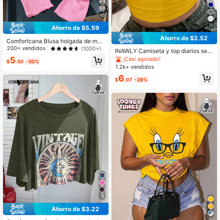
10
11
Ahorro de $5.59
Ahorro de $2.52
Comfortcana Blusa holgada de man
ga larga y hombros caídos de tela tr
200+ vendidos
(1000+)
INAWLY Camiseta y top diarios sen
ansparente para mujer de talla gran
cillos para mujer de talla grande de
5
¡Casi agotado!
de
$
.50
-50%
unicolor
1.2k+ vendidos
6
$
.07
-29%
5
Ahorro de $3.22