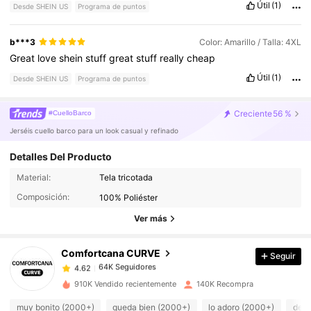
Útil
(1)
Desde SHEIN US
Programa de puntos
b***3
Color: Amarillo / Talla: 4XL
Great
love
shein
stuff
great
stuff
really
cheap
Útil
(1)
Desde SHEIN US
Programa de puntos
Creciente
56 %
#CuelloBarco
Jerséis cuello barco para un look casual y refinado
Detalles Del Producto
64K Seguidores
4.62
Material:
Tela tricotada
Composición:
100% Poliéster
64K Seguidores
4.62
Ver más
Comfortcana CURVE
Seguir
64K Seguidores
4.62
N***3
pagó
Hace 12 horas
910K Vendido recientemente
140K Recompra
64K Seguidores
4.62
muy bonito (2000+)
queda bien (2000+)
lo adoro (2000+)
de b