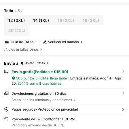
nde, minimalista y de moda, adecuada para
el verano
Talla
US
12
(0XL)
14
(1XL)
16
(2XL)
18
(3XL)
20
(4XL)
Guía de Tallas
Verificar mi tamaño
¿No es tu talla? Dinos
Envío a
United States
Envío gratis(Pedidos ≥ $15.00)
500 puntos SHEIN si llega tarde
Entrega estimada:
Ago 14 - Ago
20,
85.11% son ≤
8
días hábiles
Devoluciones gratuitas en 30 días
Se aplican los términos y condiciones
Pagos seguros · Protección de privacidad
Procedente de
Comfortcana CURVE
Vendido y enviado desde SHEIN.