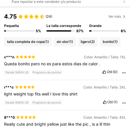
Para reportar a este vendedor y/o producto
4.75
(24)
Ver más
Pequeña
La talla corresponde
Grande
5%
87%
8%
talla completa de copa
(1)
sin olor
(1)
ligero
(2)
bonito
(1)
c***n
Color: Amarillo / Talla: 1XL
Queda
bonito
pero
no
es
para
estos
dias
de
calor
.
Útil
(0)
Desde SHEIN US
Programa de puntos
r***c
Color: Amarillo / Talla: 3XL
light
weight
top
fits
well
I
love
this
shirt
Útil
(1)
Desde SHEIN US
Programa de puntos
8***0
Color: Amarillo / Talla: 4XL
Really
cute
and
bright
yellow
just
like
the
pic
,
is
a
lil
thin