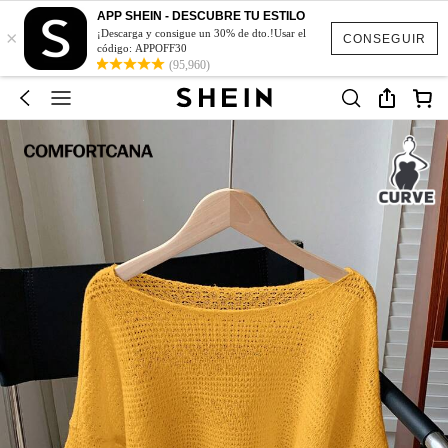
APP SHEIN - DESCUBRE TU ESTILO
×
¡Descarga y consigue un 30% de dto.!Usar el
CONSEGUIR
código: APPOFF30
(95,960)