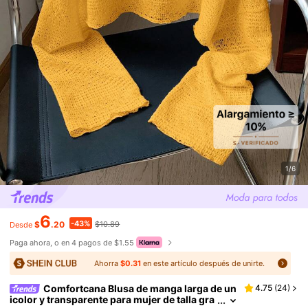
1/6
6
-43%
$
.20
$10.89
Desde
Paga ahora, o en 4 pagos de $1.55
Ahorra
$0.31
en este artículo después de unirte.
Comfortcana Blusa de manga larga de un
4.75
(
24
)
icolor y transparente para mujer de talla gra