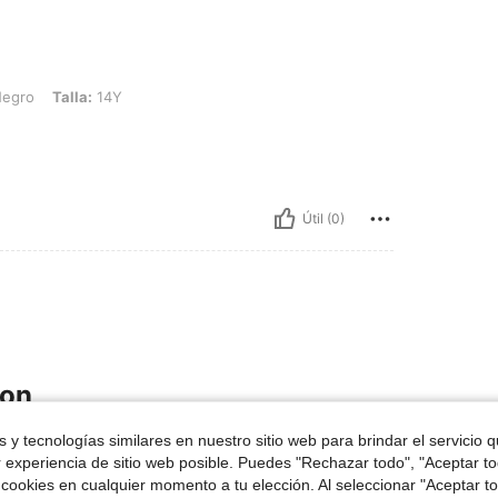
la: 14Y
Negro
Talla:
14Y
Útil (0)
ron
 y tecnologías similares en nuestro sitio web para brindar el servicio qu
13-16 Years
13-16 Years
r experiencia de sitio web posible. Puedes "Rechazar todo", "Aceptar t
 cookies en cualquier momento a tu elección. Al seleccionar "Aceptar to