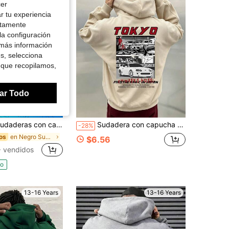
cer
r tu experiencia
ctamente
la configuración
 más información
es, selecciona
 que recopilamos,
ar Todo
Ahorro de $12.67
deras con capucha estampadas para niños y adolescentes
Sudadera con capucha casual para adolescentes/niños con gráfico de coche y letra, sudadera de color contrastante adecuada para uso diario, salidas, fiestas, escuela, festivales de música, vacaciones, viajes y talla grande
-28%
en Negro Sudaderas para chicos adolescentes
os
$6.56
 vendidos
do
13-16 Years
13-16 Years