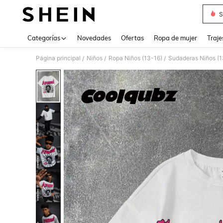
S
Use up 
Categorías
Novedades
Ofertas
Ropa de mujer
Traje
Página principal
Niños
Ropa Niños (13-16)
Sudaderas Niños (1
/
/
/