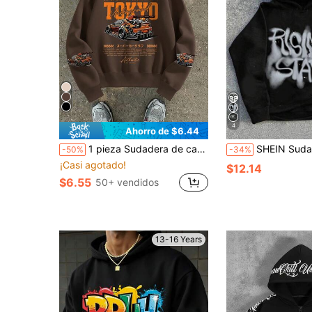
4
Ahorro de $6.44
1 pieza Sudadera de carreras para adolescente, cómoda, para reuniones al aire libre en primavera/otoño & estilo personalizado
SHEIN Sudadera gruesa con estilo deportivo y estilo callejero Y2K, con letras inglesas pin
-50%
-34%
¡Casi agotado!
$12.14
$6.55
50+ vendidos
13-16 Years