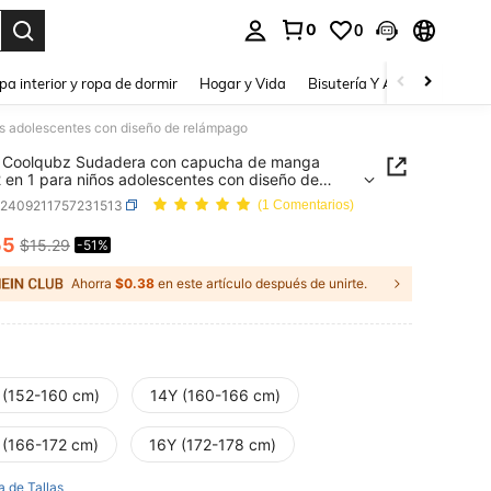
0
0
a. Press Enter to select.
pa interior y ropa de dormir
Hogar y Vida
Bisutería Y Accesorios
Be
s adolescentes con diseño de relámpago
 Coolqubz Sudadera con capucha de manga
2 en 1 para niños adolescentes con diseño de
pago
k2409211757231513
(1 Comentarios)
55
$15.29
-51%
ICE AND AVAILABILITY
Ahorra
$0.38
en este artículo después de unirte.
 (152-160 cm)
14Y (160-166 cm)
 (166-172 cm)
16Y (172-178 cm)
a de Tallas