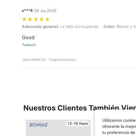
c***5
29 Jul,2026
Adecuado general: La talla corresponde, Color: Blanco y Negro, Tal
Adecuado general:
La talla corresponde
Color:
Blanco y 
Good
Traducir
Desde SHEIN US
Programa de puntos
Nuestros Clientes También Vie
Utilizamos cookies
13-16 Years
ofrecerte la mejo
tu preferencia de