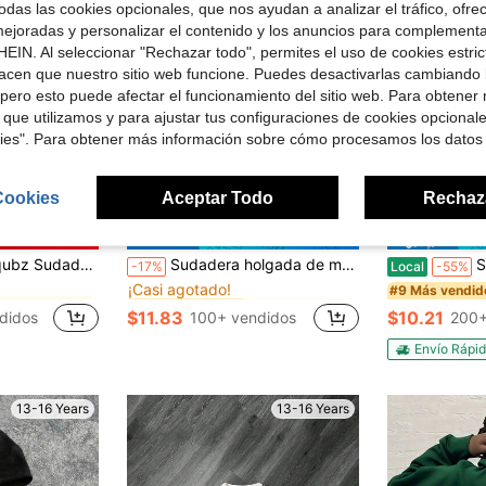
das las cookies opcionales, que nos ayudan a analizar el tráfico, ofre
ejoradas y personalizar el contenido y los anuncios para complementa
EIN. Al seleccionar "Rechazar todo", permites el uso de cookies estri
acen que nuestro sitio web funcione. Puedes desactivarlas cambiando 
pero esto puede afectar el funcionamiento del sitio web. Para obtener
 que utilizamos y para ajustar tus configuraciones de cookies opcional
kies". Para obtener más información sobre cómo procesamos los datos
Cookies
Aceptar Todo
Rechaz
4
rro de $5.79
Ahorro de $2.36
en Ropa de finales de otoño para adolescentes varo
en Vacaciones Sudaderas para chicos adolescentes
#9 Más vendidos
ilo callejero Y2K, Halloween, estampado de letras
Sudadera holgada de manga larga con estampado de letras para adolescentes/jóvenes, adecuada para otoño/invierno, ideal para uso diario de estudiantes, fiestas, escuela, festivales de música, vacaciones, viajes, también excelente como regalo para familiares y amigos
Suda
-17%
Local
-55%
¡Casi agotado!
en Ropa de finales de otoño para adolescentes varo
en Ropa de finales de otoño para adolescentes varo
en Vacaciones Sudaderas para chicos adolescentes
en Vacaciones Sudaderas para chicos adolescentes
#9 Más vendidos
#9 Más vendidos
#9 Más vendid
¡Casi agotado!
¡Casi agotado!
$11.83
$10.21
didos
100+ vendidos
200+
en Ropa de finales de otoño para adolescentes varo
en Vacaciones Sudaderas para chicos adolescentes
#9 Más vendidos
¡Casi agotado!
Envío Rápi
13-16 Years
13-16 Years