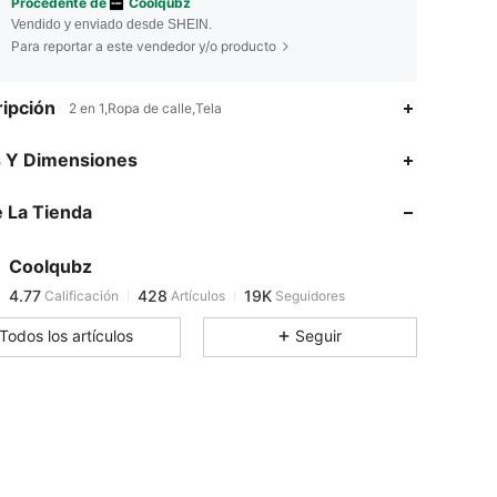
Procedente de
Coolqubz
Vendido y enviado desde SHEIN.
Para reportar a este vendedor y/o producto
ipción
2 en 1,Ropa de calle,Tela
4.77
428
19K
s Y Dimensiones
 La Tienda
4.77
428
19K
Coolqubz
4.77
428
19K
Calificación
Artículos
Seguidores
m***0
pagó
Hace 10 horas
Todos los artículos
Seguir
4.77
428
19K
4.77
428
19K
4.77
428
19K