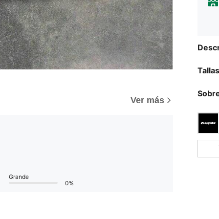
Descr
Talla
Sobre
Ver más
Grande
0%