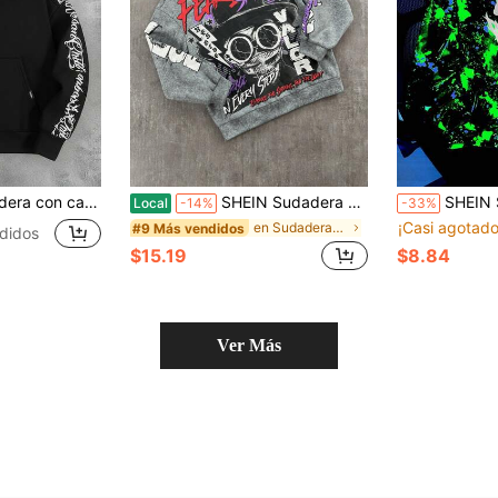
on gráfico de letras y flores, casual, cómoda, de tela suave, para otoño y vuelta al cole
SHEIN Sudadera holgada con estampado gráfico para adolescentes chicos, estilo urbano, para otoño/invierno
SHEIN Sudadera con estampado de graffiti sonrient
Local
-14%
-33%
¡Casi agotado
en Sudaderas para chicos adolescentes
#9 Más vendidos
didos
$15.19
$8.84
Ver Más