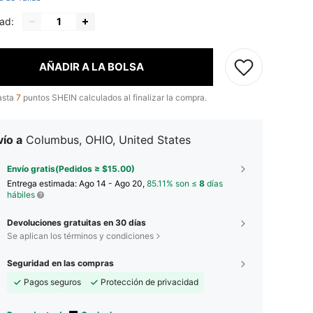
ad:
AÑADIR A LA BOLSA
asta
7
puntos SHEIN calculados al finalizar la compra.
ío a
Columbus, OHIO, United States
Envío gratis(Pedidos ≥ $15.00)
Entrega estimada:
Ago 14 - Ago 20,
85.11% son ≤
8
días
hábiles
Devoluciones gratuitas en 30 días
Se aplican los términos y condiciones
Seguridad en las compras
Pagos seguros
Protección de privacidad