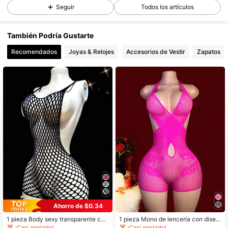
8.5K Seguidores
Seguir
Todos los artículos
4.78
También Podría Gustarte
8.5K Seguidores
4.78
Recomendados
Joyas & Relojes
Accesorios de Vestir
Zapatos
8.5K Seguidores
4.78
8.5K Seguidores
4.78
8.5K Seguidores
4.78
8.5K Seguidores
4.78
Ahorro de $0.34
8.5K Seguidores
4.78
1 pieza Body sexy transparente con
1 pieza Mono de lencería con diseñ
diseño calado, sin necesidad de bra
o calado y de malla jacquard sexy
¡Casi agotado!
¡Casi agotado!