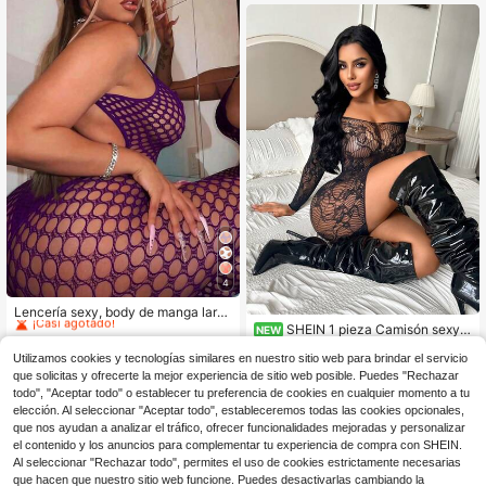
o sexy
4
Clientes habituales
¡Casi agotado!
Lencería sexy, body de manga larg
a de red para mujer, conjunto sexy d
SHEIN 1 pieza Camisón sexy a
Clientes habituales
Clientes habituales
NEW
e estampado de leopardo, body, bo
3
justado transparente de alta elastici
300+ vendidos
¡Casi agotado!
¡Casi agotado!
$
.69
-10%
dy de encaje calado, cubridor de bi
Utilizamos cookies y tecnologías similares en nuestro sitio web para brindar el servicio
dad con encaje de red hueca y hom
2
Clientes habituales
$
.82
-12%
kini
bros descubiertos para mujer
que solicitas y ofrecerte la mejor experiencia de sitio web posible. Puedes "Rechazar
¡Casi agotado!
todo", "Aceptar todo" o establecer tu preferencia de cookies en cualquier momento a tu
elección. Al seleccionar "Aceptar todo", estableceremos todas las cookies opcionales,
que nos ayudan a analizar el tráfico, ofrecer funcionalidades mejoradas y personalizar
el contenido y los anuncios para complementar tu experiencia de compra con SHEIN.
Al seleccionar "Rechazar todo", permites el uso de cookies estrictamente necesarias
que hacen que nuestro sitio web funcione. Puedes desactivarlas cambiando la