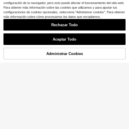
configuración de tu navegador, pero esto puede afectar el funcionamiento del sitio web.
Para obtener más información sobre las cookies que utilizamos y para ajustar tus
configuraciones de cookies opcionales, selecciona "Administrar cookies". Para obtener
más información sobre cómo procesamos los datos que recopilamos,
Rechazar Todo
Aceptar Todo
5
Ahorro de $0.43
Administrar Cookies
¡37% DE DESCUENTO!
AÑADIR A LA BOLSA
Ahorro de $0.82
Set de 2 piezas Conjunto de lencerí
a de mono sexy con encaje
¡Casi agotado!
Mono sexy de red de pescar negro
ChaseTheNight, un corte único cre
400+ vendidos
Solo quedan 5
(100+)
a una atmósfera cautivadora para l
2
300+ vendidos
$
.86
-13%
a noche, ideal para looks de discote
3
$
.37
-20%
ca