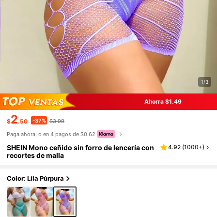
1/3
Ahorra $1.49
2
-37%
$
.50
$3.99
Paga ahora, o en 4 pagos de $0.62
SHEIN Mono ceñido sin forro de lencería con
4.92
(
1000+
)
recortes de malla
Color: Lila Púrpura