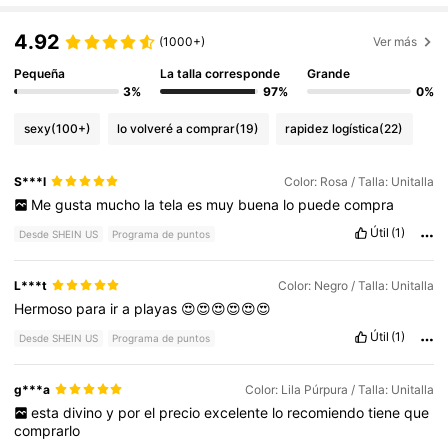
4.92
(1000+)
Ver más
Pequeña
La talla corresponde
Grande
3%
97%
0%
sexy
(100+)
lo volveré a comprar
(19)
rapidez logística
(22)
S***l
Color: Rosa / Talla: Unitalla
Me
gusta
mucho
la
tela
es
muy
buena
lo
puede
compra
Útil
(1)
Desde SHEIN US
Programa de puntos
L***t
Color: Negro / Talla: Unitalla
Hermoso
para
ir
a
playas
😍😍😍😍😍😍
Útil
(1)
Desde SHEIN US
Programa de puntos
g***a
Color: Lila Púrpura / Talla: Unitalla
esta
divino
y
por
el
precio
excelente
lo
recomiendo
tiene
que
comprarlo