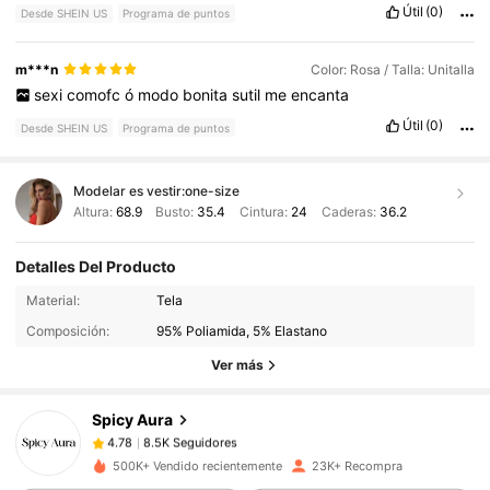
Útil
(0)
Desde SHEIN US
Programa de puntos
m***n
Color: Rosa / Talla: Unitalla
sexi
comofc
ó
modo
bonita
sutil
me
encanta
Útil
(0)
Desde SHEIN US
Programa de puntos
Modelar es vestir:
one-size
Altura:
68.9
Busto:
35.4
Cintura:
24
Caderas:
36.2
Detalles Del Producto
8.5K Seguidores
4.78
Material:
Tela
Composición:
95% Poliamida, 5% Elastano
8.5K Seguidores
4.78
Ver más
Spicy Aura
8.5K Seguidores
4.78
1***8
pagó
Hace 1 día
500K+ Vendido recientemente
23K+ Recompra