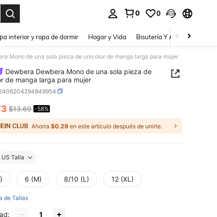
0
0
a. Press Enter to select.
pa interior y ropa de dormir
Hogar y Vida
Bisutería Y Accesorios
Be
a Mono de una sola pieza de unicolor de manga larga para mujer
Dewbera Dewbera Mono de una sola pieza de
or de manga larga para mujer
t2406204294849954
73
$13.69
-58%
ICE AND AVAILABILITY
Ahorra
$0.29
en este artículo después de unirte.
US Talla
)
6 (M)
8/10 (L)
12 (XL)
a de Tallas
ad: