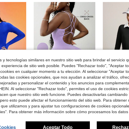
 y tecnologías similares en nuestro sitio web para brindar el servicio qu
r experiencia de sitio web posible. Puedes "Rechazar todo", "Aceptar t
 cookies en cualquier momento a tu elección. Al seleccionar "Aceptar to
das las cookies opcionales, que nos ayudan a analizar el tráfico, ofre
ejoradas y personalizar el contenido y los anuncios para complementa
ón y agujero para el pulgar, de unicolor y minimalista para mujer
SHEIN Core Rhythm Mono deportivo sin costuras de unicolor para mujer, diseño de tirantes cruzados, mono ajustado sin espalda, ropa deportiva, adecuado para yoga, fitness y otras actividades
CourtC
-47%
EIN. Al seleccionar "Rechazar todo", permites el uso de cookies estri
CourtClass CourtClass Mono casu
-61%
acen que nuestro sitio web funcione. Puedes desactivarlas cambiando 
$5.45
pero esto puede afectar el funcionamiento del sitio web. Para obtener
$7.61
 que utilizamos y para ajustar tus configuraciones de cookies opcional
kies". Para obtener más información sobre cómo procesamos los datos
Cookies
Aceptar Todo
Rechaz