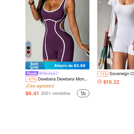
8
Ahorro de $5.68
Sovereign Charm Deportivo de una pieza blanco de man
Dewbera
-13%
Dewbera Dewbera Mono deportivo sin mangas con abertura en la cintura y espalda descubierta para mujer
-47%
$10.22
¡Casi agotado!
$6.41
200+ vendidos