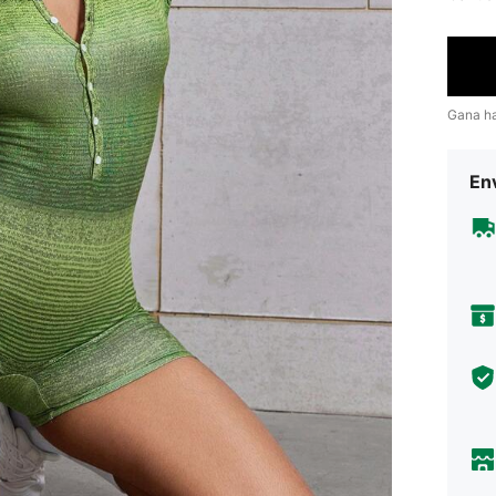
Gana h
Env