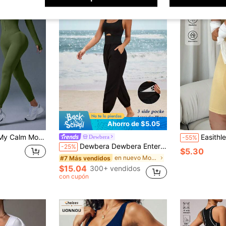
Ahorro de $5.05
larga con cremallera y textura acanalada
Easithlete Easithlete Mono de yo
Dewbera
-55%
Dewbera Dewbera Enterizo deportivo casual sin mangas de corte de cintura con unicolor para mujer en verano
-25%
$5.30
en nuevo Monos deportivos para mujer
#7 Más vendidos
$15.04
300+ vendidos
con cupón