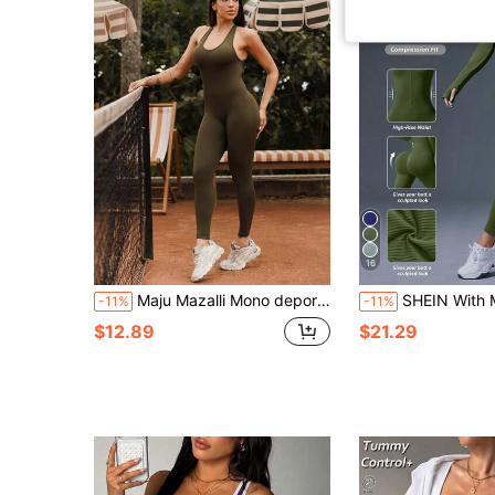
16
Maju Mazalli Mono deportivo sin mangas y sexy para mujer
SHEIN With My Calm Mono deportivo de manga 
-11%
-11%
$12.89
$21.29