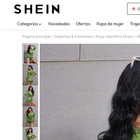
S
Use up 
Categorías
Novedades
Ofertas
Ropa de mujer
Traje
Página principal
Deportes & Exteriores
Ropa deportiva Mujer
M
/
/
/