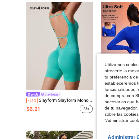
Utilizamos cookies
ofrecerte la mejo
tu preferencia de
estableceremos to
funcionalidades m
Gameset SHEIN Sport Mono de manga larga con cuello en forma de coraz
Slayform
-61%
de compra con SH
Slayform Slayform Mono deportivo ajustado sin mangas y sin espalda de unicolor
-51%
necesarias que h
$7.78
de tu navegador, 
$6.21
sobre las cookies
"Administrar coo
Administrar 