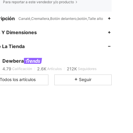
Para reportar a este vendedor y/o producto
ipción
Canalé,Cremallera,Botón delantero,botón,Talle alto
s Y Dimensiones
4.79
2.6K
212K
 La Tienda
4.79
2.6K
212K
Dewbera
4.79
2.6K
212K
Calificación
Artículos
Seguidores
Todos los artículos
Seguir
4.79
2.6K
212K
4.79
2.6K
212K
4.79
2.6K
212K