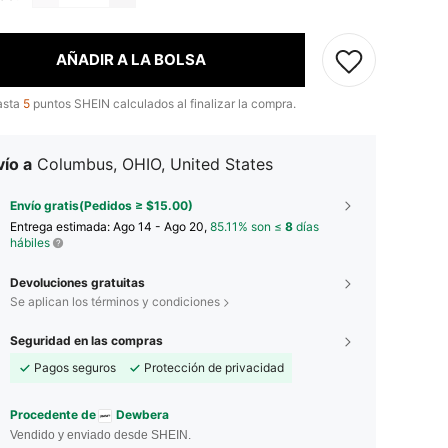
AÑADIR A LA BOLSA
asta
5
puntos SHEIN calculados al finalizar la compra.
ío a
Columbus, OHIO, United States
Envío gratis(Pedidos ≥ $15.00)
Entrega estimada:
Ago 14 - Ago 20,
85.11% son ≤
8
días
hábiles
Devoluciones gratuitas
Se aplican los términos y condiciones
Seguridad en las compras
Pagos seguros
Protección de privacidad
Procedente de
Dewbera
Vendido y enviado desde SHEIN.