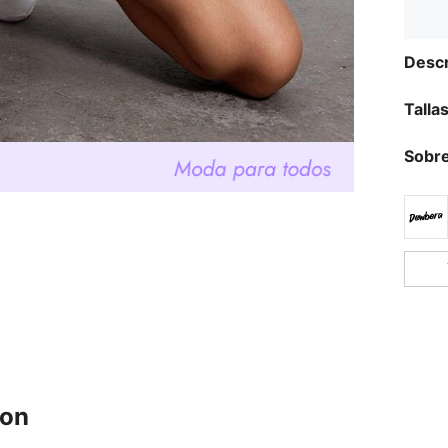
Descr
Talla
Sobre
ron