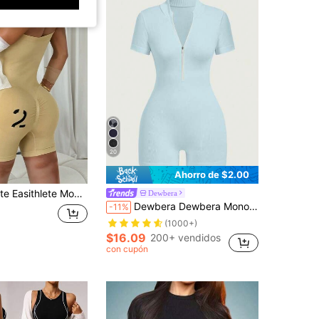
20
Ahorro de $2.00
ga para mujer, estilizante, informal, de moda, apto para uso diario
Dewbera
Dewbera Dewbera Mono deportivo de manga corta ajustado de unicolor
-11%
(1000+)
$16.09
200+ vendidos
con cupón