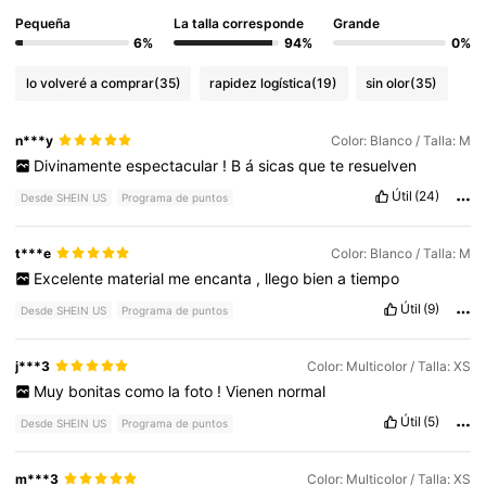
Pequeña
La talla corresponde
Grande
6%
94%
0%
lo volveré a comprar
(35)
rapidez logística
(19)
sin olor
(35)
n***y
Color: Blanco / Talla: M
Divinamente
espectacular
!
B
á
sicas
que
te
resuelven
Útil
(24)
Desde SHEIN US
Programa de puntos
t***e
Color: Blanco / Talla: M
Excelente
material
me
encanta
,
llego
bien
a
tiempo
Útil
(9)
Desde SHEIN US
Programa de puntos
j***3
Color: Multicolor / Talla: XS
Muy
bonitas
como
la
foto
!
Vienen
normal
Útil
(5)
Desde SHEIN US
Programa de puntos
m***3
Color: Multicolor / Talla: XS