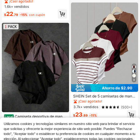
de manga larga con cremallera, de
¡Casi agotado!
punto, en colores blanco, negro y ro
1.6k+ vendidos
sa, de estilo minimalista y casual pa
22
ra mujer
$
.79
-15%
con cupón
9
Ahorro de $2.90
SHEIN Set de 5 camisetas de mang
a corta de verano de ajuste ceñido
¡Casi agotado!
para mujer, en burdeos, negro, gris,
3.7k+ vendidos
(500+)
gris floral, gris floral claro, café y ma
23
rrón, adecuadas para uso al aire libr
$
.89
-11%
Camiseta deportiva de manga
Local
e, oficina y hogar, con técnica de im
corta con cuello redondo y ajuste h
600+ vendidos
presión digital, camisetas para muje
Utilizamos cookies y tecnologías similares en nuestro sitio web para brindar el servicio
olgado con estampado de barra olí
r
4
$
.68
-41%
que solicitas y ofrecerte la mejor experiencia de sitio web posible. Puedes "Rechazar
mpica para hombres Manfinity Spor
t Corelite
todo", "Aceptar todo" o establecer tu preferencia de cookies en cualquier momento a tu
elección. Al seleccionar "Aceptar todo", estableceremos todas las cookies opcionales,