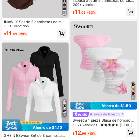
Tseoso Set de 4 camisetas cortas d
e manga corta y cuello redondo de
200+ vendidos
unicolor y ajustadas para mujeres, c
11
$
.09
-33%
on bordado de margarita
22
INAWLY Set de 3 camisetas de muj
er de manga corta con pliegues en l
600+ vendidos
a cintura, de estilo casual y elegant
11
$
.83
-29%
e, adecuadas para el verano
14
Ahorro de $1.50
#Tonos de hibisco
5
Sweetra 1 pieza Blusa de hombro c
aído plisada de moda para vacacio
1.8k+ vendidos
(1000+)
Ahorro de $4.10
nes
12
$
.99
-10%
SHEIN EZwear Set de 3 camisetas