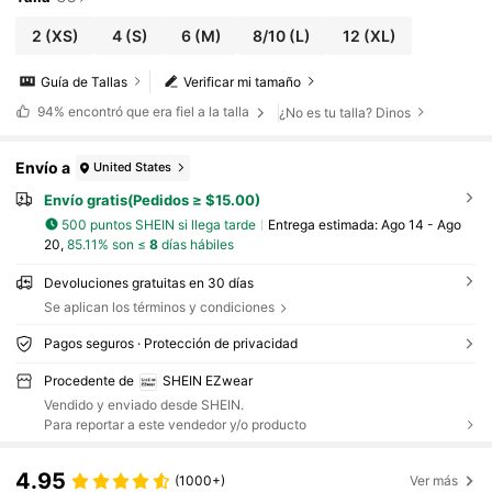
2
(XS)
4
(S)
6
(M)
8/10
(L)
12
(XL)
Guía de Tallas
Verificar mi tamaño
94%
encontró que era fiel a la talla
¿No es tu talla? Dinos
Envío a
United States
Envío gratis(Pedidos ≥ $15.00)
500 puntos SHEIN si llega tarde
Entrega estimada:
Ago 14 - Ago
20,
85.11% son ≤
8
días hábiles
Devoluciones gratuitas en 30 días
Se aplican los términos y condiciones
Pagos seguros · Protección de privacidad
Procedente de
SHEIN EZwear
Vendido y enviado desde SHEIN.
Para reportar a este vendedor y/o producto
4.95
(1000+)
Ver más