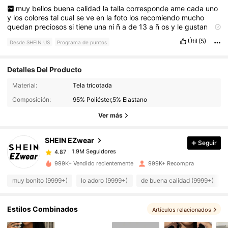
muy
bellos
buena
calidad
la
talla
corresponde
ame
cada
uno
y
los
colores
tal
cual
se
ve
en
la
foto
los
recomiendo
mucho
quedan
preciosos
si
tiene
una
ni
ñ
a
de
13
a
ñ
os
y
le
gustan
este
estilo
se
lo
recomiendo
el
precio
tambi
é
n
me
pareci
ó
muy
Útil
(5)
Desde SHEIN US
Programa de puntos
bueno
pues
vale
la
pena
as
í
comprar
í
a
miles
super
pero
super
recomendado
Detalles Del Producto
1.9M Seguidores
4.87
Material:
Tela tricotada
Composición:
95% Poliéster,5% Elastano
1.9M Seguidores
4.87
Ver más
SHEIN EZwear
Seguir
1.9M Seguidores
4.87
k***9
pagó
Hace 2 horas
999K+ Vendido recientemente
999K+ Recompra
1.9M Seguidores
4.87
muy bonito (9999+)
lo adoro (9999+)
de buena calidad (9999+)
1.9M Seguidores
4.87
Estilos Combinados
Artículos relacionados