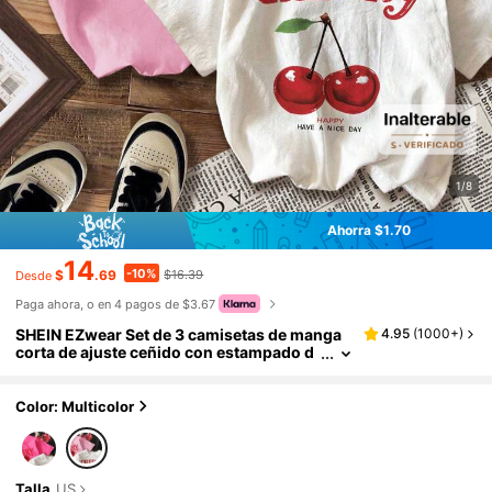
1/8
Ahorra $1.70
14
-10%
$
.69
$16.39
Desde
Paga ahora, o en 4 pagos de $3.67
SHEIN EZwear Set de 3 camisetas de manga
4.95
(
1000+
)
corta de ajuste ceñido con estampado d
e cereza en estilo minimalista casual, ad
ecuadas para el verano
Color: Multicolor
Talla
US