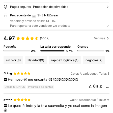
Pagos seguros · Protección de privacidad
Procedente de
SHEIN EZwear
Vendido y enviado desde SHEIN.
Para reportar a este vendedor y/o producto
4.97
(100+)
Ver más
Pequeña
La talla corresponde
Grande
2%
97%
1%
sin olor
(8)
Navidad
(9)
rapidez logística
(1)
negocios
(2)
f***g
Color: Albaricoque / Talla: S
Hermoso
🤩
me
encanta
🥰
🥰🥰🥰🥰🥰🥰🥰
Útil
(2)
Desde SHEIN US
Programa de puntos
s***n
Color: Albaricoque / Talla: M
Le
qued
ó
lindo
y
la
tela
suavecita
y
yo
cual
como
la
imagen
🤩