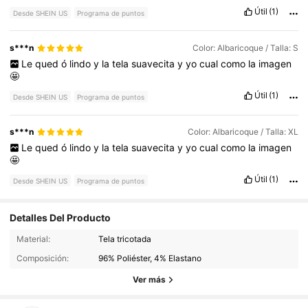
Útil
(1)
Desde SHEIN US
Programa de puntos
s***n
Color: Albaricoque / Talla: S
Le
qued
ó
lindo
y
la
tela
suavecita
y
yo
cual
como
la
imagen
🤩
Útil
(1)
Desde SHEIN US
Programa de puntos
s***n
Color: Albaricoque / Talla: XL
Le
qued
ó
lindo
y
la
tela
suavecita
y
yo
cual
como
la
imagen
🤩
Útil
(1)
Desde SHEIN US
Programa de puntos
Detalles Del Producto
Material:
Tela tricotada
1.9M Seguidores
4.87
Composición:
96% Poliéster, 4% Elastano
Ver más
1.9M Seguidores
4.87