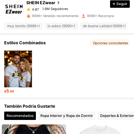
SHEIN EZwear
Seguir
1.9M Seguidores
4.87
l***c
pagó
Hace 23 horas
999K+ Vendido recientemente
999K+ Recompra
muy bonito (9999+)
lo adoro (9999+)
de buena calidad (9999+)
1.9M Seguidores
4.87
Estilos Combinados
Opciones coincidentes
1.9M Seguidores
4.87
1.9M Seguidores
4.87
1.9M Seguidores
4.87
5
$
.00
1.9M Seguidores
4.87
También Podría Gustarte
Recomendados
Ropa Interior y Ropa de Dormir
Deportes & Exterior
1.9M Seguidores
4.87