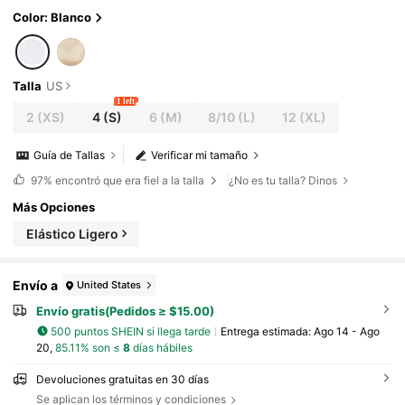
Color: Blanco
Talla
US
1 left
2
(XS)
4
(S)
6
(M)
8/10
(L)
12
(XL)
Guía de Tallas
Verificar mi tamaño
97%
encontró que era fiel a la talla
¿No es tu talla? Dinos
Más Opciones
Elástico Ligero
Envío a
United States
Envío gratis(Pedidos ≥ $15.00)
500 puntos SHEIN si llega tarde
Entrega estimada:
Ago 14 - Ago
20,
85.11% son ≤
8
días hábiles
Devoluciones gratuitas en 30 días
Se aplican los términos y condiciones