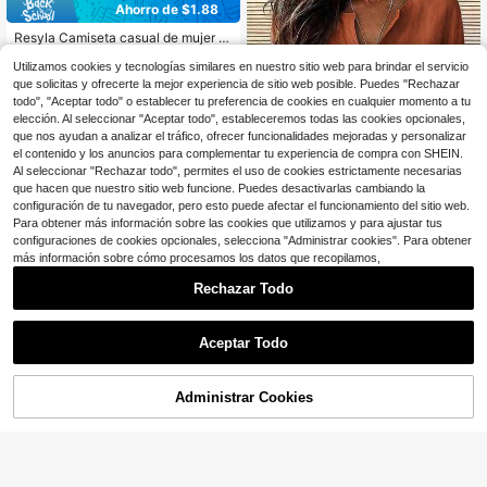
Ahorro de $1.88
Resyla Camiseta casual de mujer d
e manga corta con cuello redondo y
3.4k+ vendidos
(1000+)
Utilizamos cookies y tecnologías similares en nuestro sitio web para brindar el servicio
estampado de corazón en bloques
6
$
.11
-24%
de color
que solicitas y ofrecerte la mejor experiencia de sitio web posible. Puedes "Rechazar
todo", "Aceptar todo" o establecer tu preferencia de cookies en cualquier momento a tu
elección. Al seleccionar "Aceptar todo", estableceremos todas las cookies opcionales,
que nos ayudan a analizar el tráfico, ofrecer funcionalidades mejoradas y personalizar
el contenido y los anuncios para complementar tu experiencia de compra con SHEIN.
Al seleccionar "Rechazar todo", permites el uso de cookies estrictamente necesarias
que hacen que nuestro sitio web funcione. Puedes desactivarlas cambiando la
configuración de tu navegador, pero esto puede afectar el funcionamiento del sitio web.
Para obtener más información sobre las cookies que utilizamos y para ajustar tus
14
configuraciones de cookies opcionales, selecciona "Administrar cookies". Para obtener
#1 Más vendidos
en Cuello de cárdigan Tops, blusas y camisetas de
más información sobre cómo procesamos los datos que recopilamos,
Venta Flash
Ahorro de $1.99
¡Casi agotado!
Rechazar Todo
#1 Más vendidos
#1 Más vendidos
en Cuello de cárdigan Tops, blusas y camisetas de
en Cuello de cárdigan Tops, blusas y camisetas de
Zayélia Blusa de verano elegante y
sencilla de tejido suave para mujer,
¡Casi agotado!
¡Casi agotado!
camisa de trabajo
4
3k+ vendidos
#1 Más vendidos
en Cuello de cárdigan Tops, blusas y camisetas de
Aceptar Todo
9
¡Casi agotado!
$
.30
-18%
Camiseta Gráfica de Útiles Es
Local
colares de Dibujos Animados Lindo
600+ vendidos
s Estilo Preppy para Maestro y Estu
5
Administrar Cookies
$
.18
-40%
¡35% DE DESCUENTO!
AÑADIR A LA BOLSA
diante Camiseta de Regreso a la Es
cuela de Jardín de Niños con Gráfic
Envío Rápido
o de Manzana Sonriente Crayón y
Lápiz Ropa