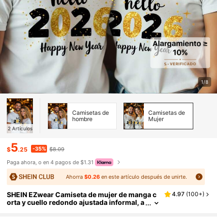
1/8
Camisetas de
Camisetas de
hombre
Mujer
2
Artículos
5
-35%
$
.25
$8.09
Paga ahora, o en 4 pagos de $1.31
Ahorra
$0.26
en este artículo después de unirte.
SHEIN EZwear Camiseta de mujer de manga c
4.97
(
100+
)
orta y cuello redondo ajustada informal, a
decuada para el Año Nuevo 2026