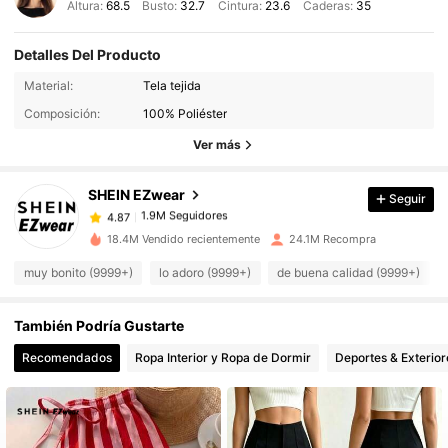
Altura:
68.5
Busto:
32.7
Cintura:
23.6
Caderas:
35
Detalles Del Producto
1.9M Seguidores
4.87
Material:
Tela tejida
Composición:
100% Poliéster
Ver más
1.9M Seguidores
4.87
SHEIN EZwear
Seguir
1.9M Seguidores
4.87
s***h
pagó
Hace 1 horas
18.4M Vendido recientemente
24.1M Recompra
1.9M Seguidores
4.87
muy bonito (9999+)
lo adoro (9999+)
de buena calidad (9999+)
También Podría Gustarte
1.9M Seguidores
4.87
Recomendados
Ropa Interior y Ropa de Dormir
Deportes & Exterior
1.9M Seguidores
4.87