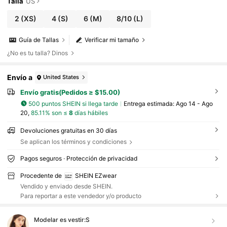
Talla
US
2
(XS)
4
(S)
6
(M)
8/10
(L)
Guía de Tallas
Verificar mi tamaño
¿No es tu talla? Dinos
Envío a
United States
Envío gratis(Pedidos ≥ $15.00)
500 puntos SHEIN si llega tarde
Entrega estimada:
Ago 14 - Ago
20,
85.11% son ≤
8
días hábiles
Devoluciones gratuitas en 30 días
Se aplican los términos y condiciones
Pagos seguros · Protección de privacidad
Procedente de
SHEIN EZwear
Vendido y enviado desde SHEIN.
Para reportar a este vendedor y/o producto
Modelar es vestir:
S