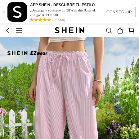
APP SHEIN - DESCUBRE TU ESTILO
×
¡Descarga y consigue un 30% de dto.!Usar el
CONSEGUIR
código: APPOFF30
(95,960)