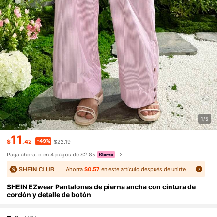
1/5
11
-49%
$
.42
$22.19
Paga ahora, o en 4 pagos de $2.85
Ahorra
$0.57
en este artículo después de unirte.
SHEIN EZwear Pantalones de pierna ancha con cintura de
cordón y detalle de botón