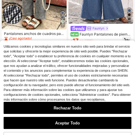
7
Faunlyn
Pantalones anchos de cuadros para
Faunlyn Pantalones de pierna
NEW
mujer, decoración de lazo en la cint
ancha con cintura anudada casual
¡Casi agotado!
17
$
.39
-11%
ura, pantalones largos de estilo boh
para vacaciones de mujer
2.3k+ vendidos
emio de verano en color negro
Utilizamos cookies y tecnologías similares en nuestro sitio web para brindar el servicio
13
$
.10
-22%
con cupón
que solicitas y ofrecerte la mejor experiencia de sitio web posible. Puedes "Rechazar
todo", "Aceptar todo" o establecer tu preferencia de cookies en cualquier momento a tu
elección. Al seleccionar "Aceptar todo", estableceremos todas las cookies opcionales,
que nos ayudan a analizar el tráfico, ofrecer funcionalidades mejoradas y personalizar
el contenido y los anuncios para complementar tu experiencia de compra con SHEIN.
Al seleccionar "Rechazar todo", permites el uso de cookies estrictamente necesarias
que hacen que nuestro sitio web funcione. Puedes desactivarlas cambiando la
configuración de tu navegador, pero esto puede afectar el funcionamiento del sitio web.
Para obtener más información sobre las cookies que utilizamos y para ajustar tus
configuraciones de cookies opcionales, selecciona "Administrar cookies". Para obtener
más información sobre cómo procesamos los datos que recopilamos,
Rechazar Todo
Aceptar Todo
20