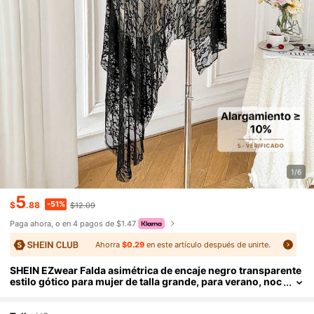
1/6
5
-51%
$
.88
$12.09
Paga ahora, o en 4 pagos de $1.47
Ahorra
$0.29
en este artículo después de unirte.
SHEIN EZwear Falda asimétrica de encaje negro transparente
estilo gótico para mujer de talla grande, para verano, noc
he, festival de música, fiesta en la playa y cumpleaños