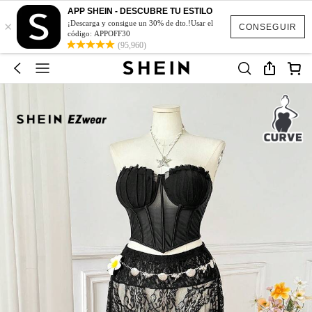
APP SHEIN - DESCUBRE TU ESTILO
×
¡Descarga y consigue un 30% de dto.!Usar el
CONSEGUIR
código: APPOFF30
(95,960)