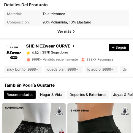
Detalles Del Producto
397K Seguidores
4.82
Material:
Tela tricotada
Composición:
90% Poliamida, 10% Elastano
397K Seguidores
4.82
Ver más
SHEIN EZwear CURVE
Seguir
397K Seguidores
4.82
r***s
pagó
Hace 20 horas
999K+ Vendido recientemente
999K+ Recompra
397K Seguidores
4.82
muy bonito (9999+)
queda bien (9999+)
lo adoro (9999+)
de bu
También Podría Gustarte
397K Seguidores
4.82
Recomendados
Hogar & Vida
Deportes & Exteriores
Joyas & Rel
397K Seguidores
4.82
397K Seguidores
4.82