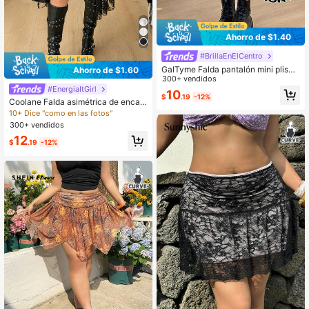
Ahorro de $1.40
#BrillaEnElCentro
GalTyme Falda pantalón mini plisad
Ahorro de $1.60
a negra para mujer talla grande
300+ vendidos
#EnergiaItGirl
10
$
.19
-12%
Coolane Falda asimétrica de encaje
de moda para mujer de talla grande
10+ Dice "como en las fotos"
para primavera/verano
300+ vendidos
12
$
.19
-12%