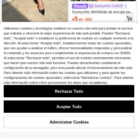
Sunnyshic CURVE
Sunnyshic Minifalda de encaje para
mujer de talla grande, sexy y linda e
5
$
.82
-51%
n color negro
SHEIN EZwear Falda de moda con
Utilizamos cookies y tecnologías similares en nuestro sitio web para brindar el servicio
dobladillo asimétrico con estampad
6
que solicitas y ofrecerte la mejor experiencia de sitio web posible. Puedes "Rechazar
$
.26
-51%
o de anacardo y cara del sol para m
todo", "Aceptar todo" o establecer tu preferencia de cookies en cualquier momento a tu
ujeres de talla grande, para primave
ra/verano
elección. Al seleccionar "Aceptar todo", estableceremos todas las cookies opcionales,
que nos ayudan a analizar el tráfico, ofrecer funcionalidades mejoradas y personalizar
el contenido y los anuncios para complementar tu experiencia de compra con SHEIN.
Al seleccionar "Rechazar todo", permites el uso de cookies estrictamente necesarias
que hacen que nuestro sitio web funcione. Puedes desactivarlas cambiando la
configuración de tu navegador, pero esto puede afectar el funcionamiento del sitio web.
Para obtener más información sobre las cookies que utilizamos y para ajustar tus
configuraciones de cookies opcionales, selecciona "Administrar cookies". Para obtener
más información sobre cómo procesamos los datos que recopilamos,
Rechazar Todo
Aceptar Todo
Administrar Cookies
¡51% DE DESCUENTO!
AÑADIR A LA BOLSA