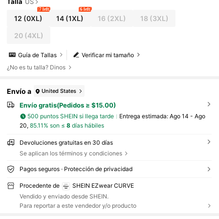
Talla
US
7 left
6 left
12
(0XL)
14
(1XL)
16
(2XL)
18
(3XL)
20
(4XL)
Guía de Tallas
Verificar mi tamaño
¿No es tu talla? Dinos
Envío a
United States
Envío gratis(Pedidos ≥ $15.00)
500 puntos SHEIN si llega tarde
Entrega estimada:
Ago 14 - Ago
20,
85.11% son ≤
8
días hábiles
Devoluciones gratuitas en 30 días
Se aplican los términos y condiciones
Pagos seguros · Protección de privacidad
Procedente de
SHEIN EZwear CURVE
Vendido y enviado desde SHEIN.
Para reportar a este vendedor y/o producto