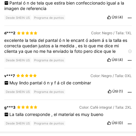
Pantal
ó
n
de
tela
que
estira
bien
confeccionado
igual
a
la
imagen
de
referencia
Útil
(4)
Desde SHEIN US
Programa de puntos
d***2
Color: Negro / Talla: 1XL
excelente
la
tela
del
pantal
ó
n
le
encant
ó
adem
á
s
la
talla
es
correcta
quedan
justos
a
la
medida
,
es
lo
que
me
dice
mi
clienta
ya
que
no
me
ha
enviado
la
foto
pero
dice
que
le
fascinan
Útil
(4)
Desde SHEIN US
Programa de puntos
v***7
Color: Negro / Talla: 0XL
Muy
lindo
pantal
ó
n
y
f
á
cil
de
combinar
Útil
(1)
Desde SHEIN US
Programa de puntos
g***3
Color: Café integral / Talla: 2XL
La
talla
corresponde
,
el
material
es
muy
bueno
Útil
(0)
Desde SHEIN US
Programa de puntos