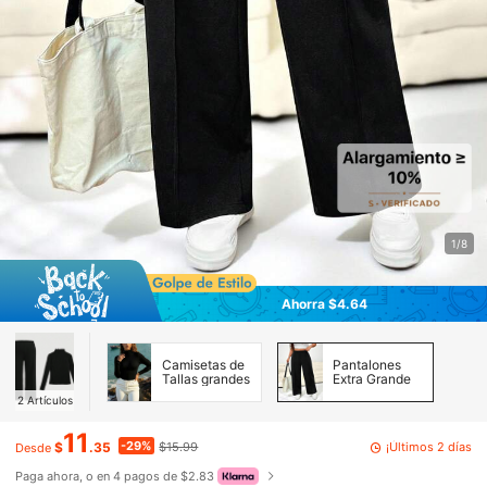
1/8
Ahorra $4.64
Camisetas de
Pantalones
Tallas grandes
Extra Grande
2
Artículos
11
-29%
¡Últimos 2 días
$
.35
$15.99
Desde
Paga ahora, o en 4 pagos de $2.83