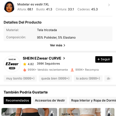
Modelar es vestir:
1XL
Altura:
68.1
Busto:
41.3
Cintura:
33.1
Caderas:
45.3
Detalles Del Producto
398K Seguidores
4.82
Material:
Tela tricotada
Composición:
95% Poliéster, 5% Elastano
398K Seguidores
4.82
Ver más
SHEIN EZwear CURVE
Seguir
398K Seguidores
4.82
c***n
pagó
Hace 14 horas
999K+ Vendido recientemente
999K+ Recompra
398K Seguidores
4.82
muy bonito (9999+)
queda bien (9999+)
lo adoro (9999+)
de bu
También Podría Gustarte
398K Seguidores
4.82
Recomendados
Accesorios de Vestir
Ropa Interior y Ropa de Dormi
398K Seguidores
4.82