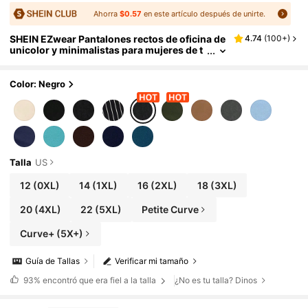
Ahorra
$0.57
en este artículo después de unirte.
SHEIN EZwear Pantalones rectos de oficina de
4.74
(
100+
)
unicolor y minimalistas para mujeres de t
alla grande, para graduación, regreso a la
escuela, maestras en otoño e invierno
Color: Negro
Talla
US
12
(0XL)
14
(1XL)
16
(2XL)
18
(3XL)
20
(4XL)
22
(5XL)
Petite Curve
Curve+ (5X+)
Guía de Tallas
Verificar mi tamaño
93%
encontró que era fiel a la talla
¿No es tu talla? Dinos