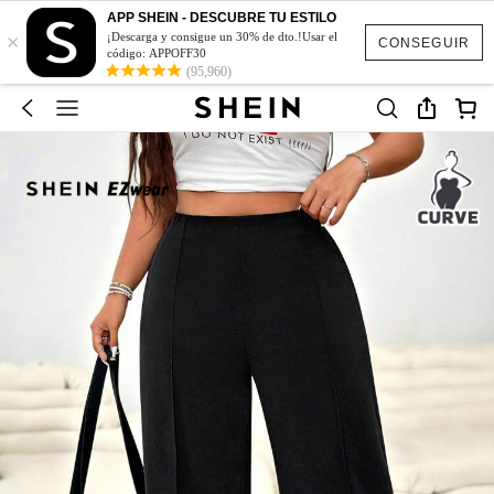
APP SHEIN - DESCUBRE TU ESTILO
×
¡Descarga y consigue un 30% de dto.!Usar el
CONSEGUIR
código: APPOFF30
(95,960)