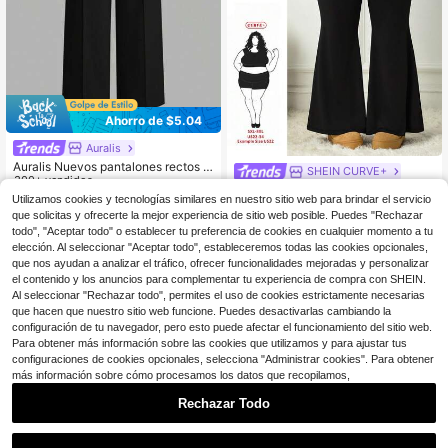
Ahorro de $5.04
Auralis
Auralis Nuevos pantalones rectos el
SHEIN CURVE+
egantes de oficina/Pantalones con
300+ vendidos
SHEIN CURVE+ Pantalones acamp
capa de boda con pliegues en el fre
Utilizamos cookies y tecnologías similares en nuestro sitio web para brindar el servicio
12
anados de talla grande casuales y v
$
.15
-29%
con cupón
14
nte abierto de color albaricoque/Pa
$
.69
-11%
que solicitas y ofrecerte la mejor experiencia de sitio web posible. Puedes "Rechazar
ersátiles de unicolor para otoño
ntalones ajustados de estilo sirena
todo", "Aceptar todo" o establecer tu preferencia de cookies en cualquier momento a tu
para oficina
elección. Al seleccionar "Aceptar todo", estableceremos todas las cookies opcionales,
que nos ayudan a analizar el tráfico, ofrecer funcionalidades mejoradas y personalizar
el contenido y los anuncios para complementar tu experiencia de compra con SHEIN.
Al seleccionar "Rechazar todo", permites el uso de cookies estrictamente necesarias
que hacen que nuestro sitio web funcione. Puedes desactivarlas cambiando la
configuración de tu navegador, pero esto puede afectar el funcionamiento del sitio web.
Para obtener más información sobre las cookies que utilizamos y para ajustar tus
configuraciones de cookies opcionales, selecciona "Administrar cookies". Para obtener
más información sobre cómo procesamos los datos que recopilamos,
Rechazar Todo