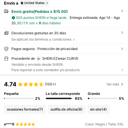
Envío a
United States
Envío gratis(Pedidos ≥ $15.00)
500 puntos SHEIN si llega tarde
Entrega estimada:
Ago 14 - Ago
20,
85.11% son ≤
8
días hábiles
Devoluciones gratuitas en 30 días
Se aplican los términos y condiciones
Pagos seguros · Protección de privacidad
Procedente de
SHEIN EZwear CURVE
Vendido y enviado desde SHEIN.
Para reportar a este vendedor y/o producto
4.74
(100+)
Ver más
Pequeña
La talla corresponde
Grande
2%
93%
5%
ocasiones formales
(7)
outfits de oficina
(8)
sin olor
(4)
o***0
Color: Negro / Talla: 0XL