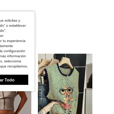
e solicitas y
odo" o establecer
do",
cer
r tu experiencia
ctamente
la configuración
 más información
es, selecciona
 que recopilamos,
ar Todo