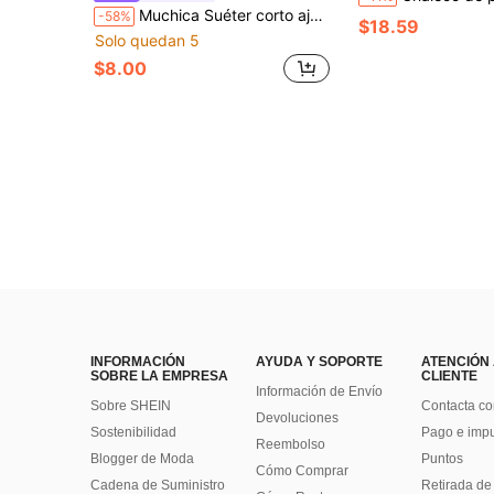
Muchica Suéter corto ajustado con patrón de rombos casual para mujer, otoño/invierno
-58%
$18.59
Solo quedan 5
$8.00
INFORMACIÓN
AYUDA Y SOPORTE
ATENCIÓN
SOBRE LA EMPRESA
CLIENTE
Información de Envío
Sobre SHEIN
Contacta co
Devoluciones
Sostenibilidad
Pago e imp
Reembolso
Blogger de Moda
Puntos
Cómo Comprar
Cadena de Suministro
Retirada de