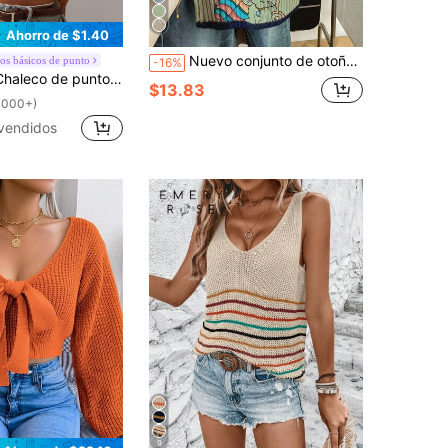
Ahorro de $1.40
Nuevo conjunto de otoño para mujer, top sin mangas de cuello redondo, estampado de niña de dibujos animados, top de punto con ribete de bloques de color, adecuado para salir en otoño
os básicos de punto
-16%
a casual con mangas tipo murciélago y botones al frente para mujer, uso diario
$13.83
1000+)
vendidos
9