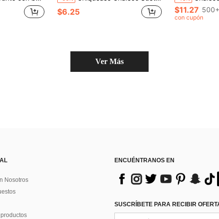
$11.27
500+
$6.25
con cupón
Ver Más
 AL
ENCUÉNTRANOS EN
n Nosotros
uestos
SUSCRÍBETE PARA RECIBIR OFERTA
 productos