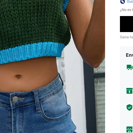
Guí
¿No es t
Gana h
Env