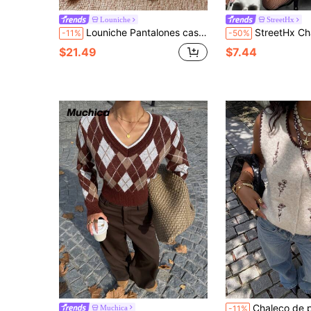
Louniche
StreetHx
Louniche Pantalones casuales y sueltos para mujer para uso diario y de oficina, de unicolor con bolsillos, parches de volantes y corte capri. Pantalones cómodos y relajados para damas.
StreetHx Chaleco corto de punto divertido con diseño de c
-11%
-50%
$21.49
$7.44
Chaleco de punto con bordado floral color avena, 
Muchica
-11%