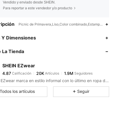
Vendido y enviado desde SHEIN.
Para reportar a este vendedor y/o producto
ipción
Picnic de Primavera,Liso,Color combinado,Estampado en Textura,Rib
4.87
20K
1.9M
s Y Dimensiones
 La Tienda
4.87
20K
1.9M
SHEIN EZwear
4.87
20K
1.9M
Calificación
Artículos
Seguidores
x***e
pagó
Hace 1 horas
SHEIN EZwear marca en estilo informal con lo último en ropa desenfadada.
4.87
20K
1.9M
Todos los artículos
Seguir
4.87
20K
1.9M
4.87
20K
1.9M