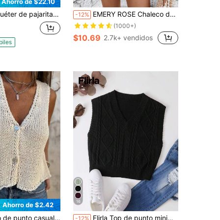
Ahorro de $22.10
ajarita retro Y2K para mujer, jersey de otoño e invierno con cuello en V corto y mangas abullonadas, top de punto liso de manga larga
EMERY ROSE Chaleco de punto con patrón de rayas
-12%
(1000+)
$10.69
2.7k+ vendidos
biles
16
Ahorro de $2.42
de unicolor con cuello en V y botones para mujer, otoño
Flirla Top de punto minimalista sin mangas de cuello en V de color liso, uso casual de todos los días
-12%