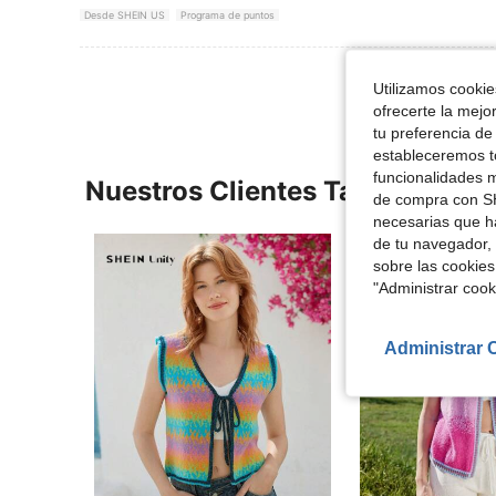
Desde SHEIN US
Programa de puntos
Utilizamos cookies
ofrecerte la mejo
tu preferencia de
estableceremos to
funcionalidades m
Nuestros Clientes También Vie
de compra con SH
necesarias que h
de tu navegador, 
sobre las cookies
"Administrar coo
Administrar 