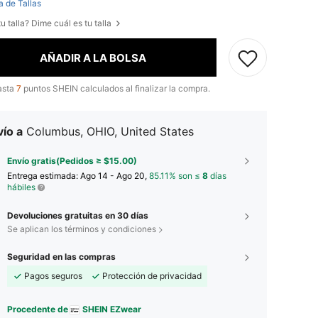
a de Tallas
u talla? Dime cuál es tu talla
AÑADIR A LA BOLSA
asta
7
puntos SHEIN calculados al finalizar la compra.
ío a
Columbus, OHIO, United States
Envío gratis(Pedidos ≥ $15.00)
Entrega estimada:
Ago 14 - Ago 20,
85.11% son ≤
8
días
hábiles
Devoluciones gratuitas en 30 días
Se aplican los términos y condiciones
Seguridad en las compras
Pagos seguros
Protección de privacidad
Procedente de
SHEIN EZwear