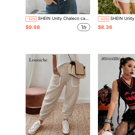
SHEIN Unity Chaleco casual de punto con cordones efecto degradado para mujer
SHEIN Unity Chaleco de punto de mujer casual de 
-52%
-52%
$9.98
$8.36