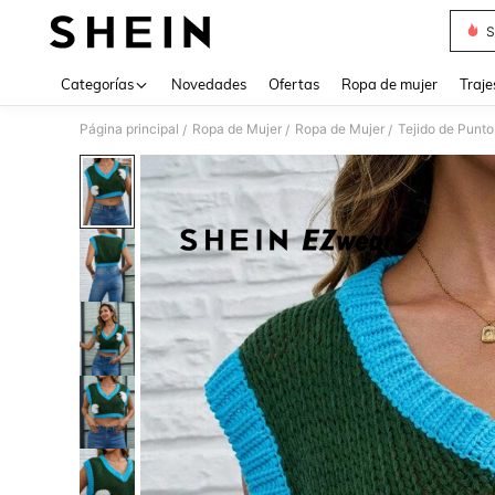
S
Use up 
Categorías
Novedades
Ofertas
Ropa de mujer
Traje
Página principal
Ropa de Mujer
Ropa de Mujer
Tejido de Punto
/
/
/