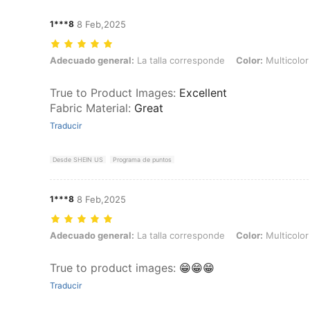
1***8
8 Feb,2025
Adecuado general: La talla corresponde, Color: Multicolor, Talla: M
Adecuado general:
La talla corresponde
Color:
Multicolor
True to Product Images
:
Excellent
Fabric Material
:
Great
Traducir
Desde SHEIN US
Programa de puntos
1***8
8 Feb,2025
Adecuado general: La talla corresponde, Color: Multicolor, Talla: S
Adecuado general:
La talla corresponde
Color:
Multicolor
True to product images
:
😁😁😁
Traducir