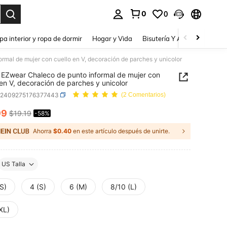
0
0
a. Press Enter to select.
pa interior y ropa de dormir
Hogar y Vida
Bisutería Y Accesorios
Be
mal de mujer con cuello en V, decoración de parches y unicolor
EZwear Chaleco de punto informal de mujer con
 en V, decoración de parches y unicolor
z2409275176377443
(2 Comentarios)
99
$19.19
-58%
ICE AND AVAILABILITY
Ahorra
$0.40
en este artículo después de unirte.
US Talla
S)
4 (S)
6 (M)
8/10 (L)
XL)