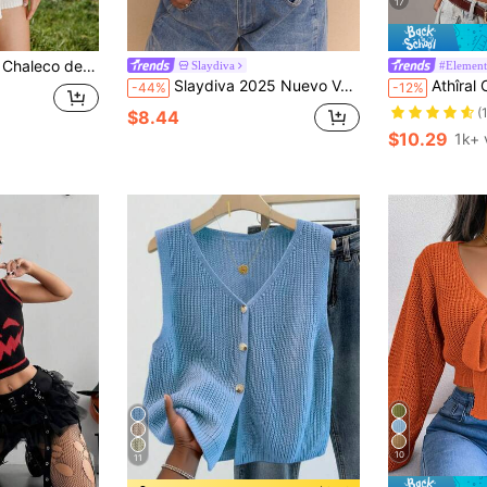
17
uso diario con patrón degradado de color ombre
Slaydiva
#Element
Slaydiva 2025 Nuevo Verano Casual Vacaciones, Calle Diaria Cita, Fiesta de Cumpleaños, Temporada de Viaje, Fiesta de Crucero, Fiesta de Playa, Sexy Y2K, Superventas de Celebridades de Internet, Estilo Escolar, Temporada de Regreso a Clases, Escote en V sin Mangas, Decoración a Rayas a Cuadros en Negro y Blanco, Chaleco de Lana Rosa, Chaleco Corto de Mujer en Otoño/Invierno
Athîral Chaleco de punto minimalist
-44%
-12%
(
$8.44
$10.29
1k+ 
10
11