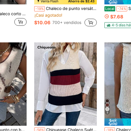
Venta Flash
Ahorro de $2.43
Chaleco de punto versátil con cuello en V para mujer, prenda de moda primavera/verano, cárdigan sin mangas con botones delanteros, top de punto para otoño
Suéter de p
-19%
Local
-74%
alabaza para mujer en otoño e invierno, para Halloween
¡Casi agotado!
$7.68
$10.06
700+ vendidos
4-5 días há
8
cárdigan sin mangas con ribete en contraste
Chiquease Chaleco Suéter Con Bloques De Color (camisa No Incluida)
Chaleco de punto casual 
-56%
-18%