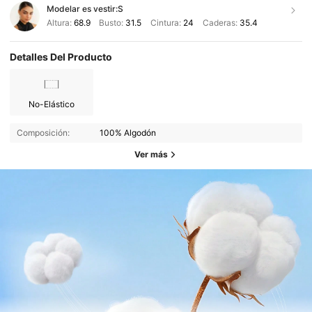
Modelar es vestir:
S
Altura:
68.9
Busto:
31.5
Cintura:
24
Caderas:
35.4
Detalles Del Producto
No-Elástico
Composición:
100% Algodón
Ver más
1.9M Seguidores
4.87