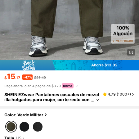
1/6
Ahorra $13.32
15
-47%
$
.17
$28.49
Paga ahora, o en 4 pagos de $3.79
SHEIN EZwear Pantalones casuales de mezcl
4.79
(
1000+
)
illa holgados para mujer, corte recto con
bolsillos, estilo de ropa para trabajar
Color: Verde Militar
Talla
US