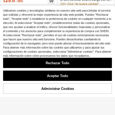
25
nes largos de unicolor, elegantes y
$
.59
-10%
sillos con solapa y cremallera para
60+ Dice "queda bien"
60+ Dice "queda bien"
#4 Más vendidos
en Caqui Jeans para mujer
120+ Dice "de buena calidad"
de moda. Otoño
mujer en verano
¡Casi agotado!
100+ vendidos
Utilizamos cookies y tecnologías similares en nuestro sitio web para brindar el servicio
60+ Dice "queda bien"
26
$
.22
-22%
con cupón
que solicitas y ofrecerte la mejor experiencia de sitio web posible. Puedes "Rechazar
todo", "Aceptar todo" o establecer tu preferencia de cookies en cualquier momento a tu
elección. Al seleccionar "Aceptar todo", estableceremos todas las cookies opcionales,
que nos ayudan a analizar el tráfico, ofrecer funcionalidades mejoradas y personalizar
el contenido y los anuncios para complementar tu experiencia de compra con SHEIN.
Al seleccionar "Rechazar todo", permites el uso de cookies estrictamente necesarias
que hacen que nuestro sitio web funcione. Puedes desactivarlas cambiando la
configuración de tu navegador, pero esto puede afectar el funcionamiento del sitio web.
Para obtener más información sobre las cookies que utilizamos y para ajustar tus
configuraciones de cookies opcionales, selecciona "Administrar cookies". Para obtener
más información sobre cómo procesamos los datos que recopilamos,
Rechazar Todo
Aceptar Todo
Ahorro de $21.47
Jeans de pierna recta con est
Local
ilo utilitario, múltiples bolsillos y dis
Administrar Cookies
17
¡47% DE DESCUENTO!
AÑADIR A LA BOLSA
$
.61
-55%
Ahorro de $28.95
eño de talle alto, con un toque vinta
ge y edgy, una pieza de declaració
Pantalones vaqueros de traba
Local
n para el streetwear diario
jo lavados de estilo retro americano
70+ vendidos
de estilo urbano con múltiples bolsil
24
$
.53
-54%
los para hombres y mujeres, pantalo
nes casuales holgados de pierna re
Envío Rápido