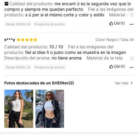
Calidad del producto:
me
encant
ó
es
la
segunda
vez
que
lo
compro
y
siempre
me
quedan
perfecto
Fiel a las imágenes del
producto:
s
ú
per
si
el
mismo
corte
y
color
y
estilo
Material de
la tela:
igual
a
la
imagen
Ajuste:
talla
perfecta
a
la
que
ped
í
Útil
(1)
Desde SHEIN US
Programa de puntos
e***y
Color: Negro / Talla: M
Calidad del producto:
10
/
10
Fiel a las imágenes del
producto:
fiel
al
dise
ñ
o
justo
como
se
muestra
en
la
imagen
Descripción del aroma:
no
tiene
aroma
Material de la tela:
excelente
calidad
Ajuste:
la
talla
corresponde
10
/
10
Útil
(1)
Desde SHEIN US
Programa de puntos
Fotos destacadas de un SHEINer
(2)
Ver más