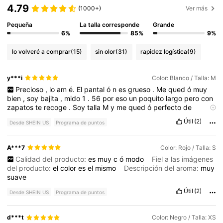
4.79
(1000+)
Ver más
Pequeña
La talla corresponde
Grande
6%
85%
9%
lo volveré a comprar
(15)
sin olor
(31)
rapidez logística
(9)
y***i
Color: Blanco / Talla: M
Precioso
,
lo
am
é.
El
pantal
ó
n
es
grueso
.
Me
qued
ó
muy
bien
,
soy
bajita
,
mido
1
.
56
por
eso
un
poquito
largo
pero
con
zapatos
te
recoge
.
Soy
talla
M
y
me
qued
ó
perfecto
de
cintura
Útil
(2)
Desde SHEIN US
Programa de puntos
A***7
Color: Rojo / Talla: S
Calidad del producto:
es
muy
c
ó
modo
Fiel a las imágenes
del producto:
el
color
es
el
mismo
Descripción del aroma:
muy
suave
Útil
(2)
Desde SHEIN US
Programa de puntos
d***t
Color: Negro / Talla: XS