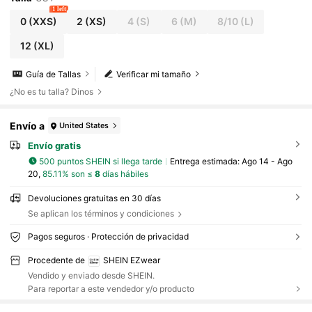
1 left
0
(XXS)
2
(XS)
4
(S)
6
(M)
8/10
(L)
12
(XL)
Guía de Tallas
Verificar mi tamaño
¿No es tu talla? Dinos
Envío a
United States
Envío gratis
500 puntos SHEIN si llega tarde
Entrega estimada:
Ago 14 - Ago
20,
85.11% son ≤
8
días hábiles
Devoluciones gratuitas en 30 días
Se aplican los términos y condiciones
Pagos seguros · Protección de privacidad
Procedente de
SHEIN EZwear
Vendido y enviado desde SHEIN.
Para reportar a este vendedor y/o producto