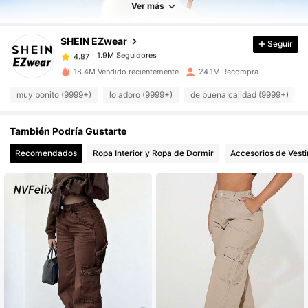
Ver más
1.9M Seguidores
4.87
SHEIN EZwear
Seguir
1.9M Seguidores
4.87
w***6
pagó
Hace 8 horas
18.4M Vendido recientemente
24.1M Recompra
1.9M Seguidores
4.87
muy bonito (9999+)
lo adoro (9999+)
de buena calidad (9999+)
También Podría Gustarte
1.9M Seguidores
4.87
Recomendados
Ropa Interior y Ropa de Dormir
Accesorios de Vesti
1.9M Seguidores
4.87
1.9M Seguidores
4.87
1.9M Seguidores
4.87
1.9M Seguidores
4.87