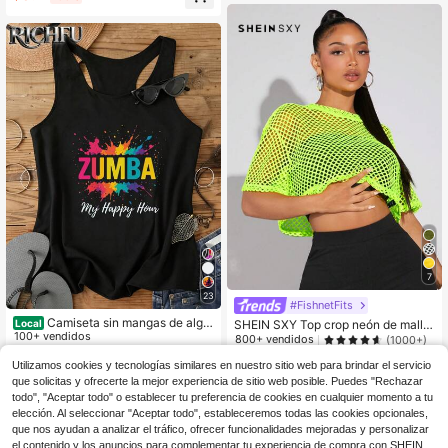
7
23
#FishnetFits
Camiseta sin mangas de algo
SHEIN SXY Top crop neón de malla
Local
dón para mujer Zumba 'My Happy
100+ vendidos
sin top de tirantes
800+ vendidos
(1000+)
Hour' 2026, ideal para uso casual y
4
4
$
.98
-41%
fiestas de verano, cuello redondo, c
Utilizamos cookies y tecnologías similares en nuestro sitio web para brindar el servicio
$
.87
-28%
con cupón
orte regular, diseño lindo y sexy.
que solicitas y ofrecerte la mejor experiencia de sitio web posible. Puedes "Rechazar
Envío Rápido
todo", "Aceptar todo" o establecer tu preferencia de cookies en cualquier momento a tu
elección. Al seleccionar "Aceptar todo", estableceremos todas las cookies opcionales,
que nos ayudan a analizar el tráfico, ofrecer funcionalidades mejoradas y personalizar
el contenido y los anuncios para complementar tu experiencia de compra con SHEIN.