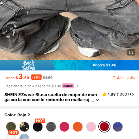
1/5
Ahorra $1.40
3
-28%
¡Último día
$
.59
$4.99
Desde
Paga ahora, o en 4 pagos de $0.89
SHEIN EZwear Blusa suelta de mujer de man
4.89
(
1000+
)
ga corta con cuello redondo en malla roj
a
Color: Rojo