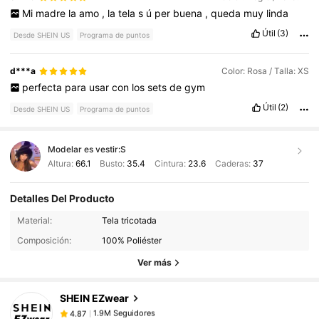
Mi
madre
la
amo
,
la
tela
s
ú
per
buena
,
queda
muy
linda
Útil
(3)
Desde SHEIN US
Programa de puntos
d***a
Color: Rosa / Talla: XS
perfecta
para
usar
con
los
sets
de
gym
Útil
(2)
Desde SHEIN US
Programa de puntos
Modelar es vestir:
S
Altura:
66.1
Busto:
35.4
Cintura:
23.6
Caderas:
37
Detalles Del Producto
1.9M Seguidores
4.87
Material:
Tela tricotada
Composición:
100% Poliéster
Ver más
1.9M Seguidores
4.87
SHEIN EZwear
1.9M Seguidores
4.87