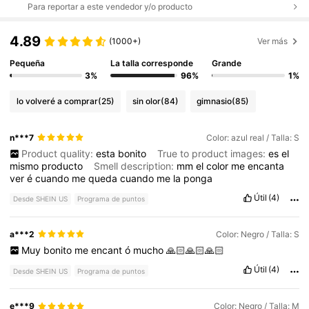
Para reportar a este vendedor y/o producto
4.89
(1000+)
Ver más
Pequeña
La talla corresponde
Grande
3%
96%
1%
lo volveré a comprar
(25)
sin olor
(84)
gimnasio
(85)
n***7
Color: azul real / Talla: S
Product quality:
esta
bonito
True to product images:
es
el
mismo
producto
Smell description:
mm
el
color
me
encanta
ver
é
cuando
me
queda
cuando
me
la
ponga
Útil
(4)
Desde SHEIN US
Programa de puntos
a***2
Color: Negro / Talla: S
Muy
bonito
me
encant
ó
mucho
🙏🏻🙏🏻🙏🏻
Útil
(4)
Desde SHEIN US
Programa de puntos
e***9
Color: Negro / Talla: M