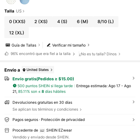
Talla
US
0
(XXS)
2
(XS)
4
(S)
6
(M)
8/10
(L)
12
(XL)
Guía de Tallas
Verificar mi tamaño
96%
encontró que era fiel a la talla
¿No es tu talla? Dinos
Envío a
United States
Envío gratis(Pedidos ≥ $15.00)
500 puntos SHEIN si llega tarde
Entrega estimada:
Ago 17 - Ago
21,
85.11% son ≤
8
días hábiles
Devoluciones gratuitas en 30 días
Se aplican los términos y condiciones
Pagos seguros · Protección de privacidad
Procedente de
SHEIN EZwear
Vendido y enviado desde SHEIN.