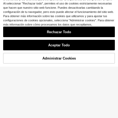
Al seleccionar "Rechazar todo", permites el uso de cookies estrictamente necesarias
que hacen que nuestro sitio web funcione. Puedes desactivarlas cambiando la
configuración de tu navegador, pero esto puede afectar el funcionamiento del sitio web.
Para obtener más información sobre las cookies que utilizamos y para ajustar tus
configuraciones de cookies opcionales, selecciona "Administrar cookies". Para obtener
más información sobre cómo procesamos los datos que recopilamos,
Rechazar Todo
Aceptar Todo
19
24
Administrar Cookies
¡28% DE DESCUENTO!
AÑADIR A LA BOLSA
Ahorro de $0.50
GlowEve Top corto de tirantes delg
ado unicolor
SHEIN Unity Camiseta de manga co
2.9k+ vendidos
(1000+)
rta versátil y de moda con hombros
400+ vendidos
4
descubiertos, recortada, con doblad
$
.79
-11%
4
$
.69
-10%
illo deshilachado y oversize, estilo s
treetwear Y2K, para primavera/vera
no