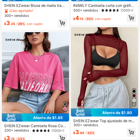
1.9M Seguidores
4.87
SHEIN EZwear Blusa de malla trans
INAWLY Camiseta corta con gráfico
parente de punto roja para mujer, pri
de letra, camisetas gráficas para m
500+ vendidos
(1000+)
¡Casi agotado!
mavera/verano
ujer
300+ vendidos
4
$
.15
-30%
con cupón
3
$
.35
-29%
con cupón
1.9M Seguidores
4.87
8
Ahorro de $1.90
Ahorro de $1.85
SHEIN EZwear Top ajustado de mall
a transparente negra con cuello alt
300+ vendidos
SHEIN EZwear Camiseta Rosa Con
o
Hombros Caídos Y Estampado De L
200+ vendidos
(1000+)
3
$
.89
-33%
etras Estilo Elegante Para Mujeres
3
$
.74
-33%