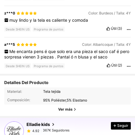
z***0
Color: Burdeos / Talla: 4Y
muy
lindo
y
la
tela
es
caliente
y
comoda
Útil
(3)
Desde SHEIN US
Programa de puntos
a***5
Color: Albaricoque / Talla: 4Y
Me
encanta
pens
é
que
solo
era
una
pieza
el
saco
caf
é
pero
sorpresa
vienen
3
piezas
.
Pantal
ó
n
blusa
y
el
saco
Útil
(2)
Desde SHEIN US
Programa de puntos
Detalles Del Producto
367K Seguidores
4.92
Material:
Tela tejida
Composición:
95% Poliéster,5% Elastano
367K Seguidores
4.92
Ver más
Elladie kids
Seguir
367K Seguidores
4.92
c***h
pagó
Hace 3 horas