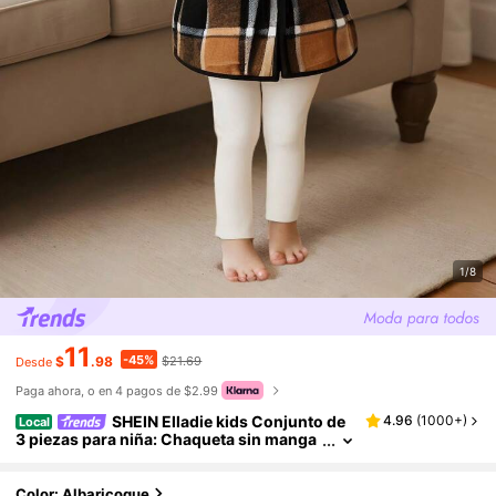
1/8
11
-45%
$
.98
$21.69
Desde
Paga ahora, o en 4 pagos de $2.99
SHEIN Elladie kids Conjunto de
4.96
(
1000+
)
Local
3 piezas para niña: Chaqueta sin manga
s con cuello a cuadros, Camiseta de man
ga larga con cuello alto, Pantalones, Traje ca
sual para otoño
Color: Albaricoque