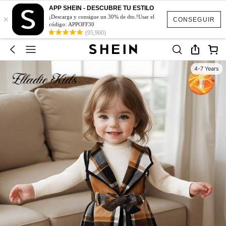
APP SHEIN - DESCUBRE TU ESTILO
×
¡Descarga y consigue un 30% de dto.!Usar el
CONSEGUIR
código: APPOFF30
(95,960)
4-7 Years