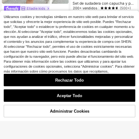
Set de sudadera con capucha y pa
ntalones acanalados con bloques d
200+ vendidos
(500+)
Elladie kids
e color para niña, para otoño/invier
Elladie kids Conjunto de 2 piezas p
10
no
$
.88
Utilizamos cookies y tecnologías similares en nuestro sitio web para brindar el servicio
ara niña con blusa de manga larga,
10
$
.59
-11%
que solicitas y ofrecerte la mejor experiencia de sitio web posible. Puedes "Rechazar
cuello alto y volantes de punto; tall
todo", "Aceptar todo" o establecer tu preferencia de cookies en cualquier momento a tu
a grande falda mini asimétrica a cu
adros para primavera y otoño
elección. Al seleccionar "Aceptar todo", estableceremos todas las cookies opcionales,
que nos ayudan a analizar el tráfico, ofrecer funcionalidades mejoradas y personalizar
el contenido y los anuncios para complementar tu experiencia de compra con SHEIN.
Al seleccionar "Rechazar todo", permites el uso de cookies estrictamente necesarias
que hacen que nuestro sitio web funcione. Puedes desactivarlas cambiando la
configuración de tu navegador, pero esto puede afectar el funcionamiento del sitio web.
Para obtener más información sobre las cookies que utilizamos y para ajustar tus
configuraciones de cookies opcionales, selecciona "Administrar cookies". Para obtener
más información sobre cómo procesamos los datos que recopilamos,
Rechazar Todo
Aceptar Todo
Administrar Cookies
¡45% DE DESCUENTO!
AÑADIR A LA BOLSA