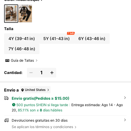
Talla
7 left
4Y
(39-41 in)
5Y
(41-43 in)
6Y
(43-46 in)
7Y
(46-48 in)
Guía de Tallas
Cantidad:
Envío a
United States
Envío gratis(Pedidos ≥ $15.00)
500 puntos SHEIN si llega tarde
Entrega estimada:
Ago 14 - Ago
20,
85.11% son ≤
8
días hábiles
Devoluciones gratuitas en 30 días
Se aplican los términos y condiciones