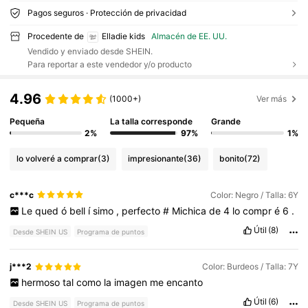
Pagos seguros · Protección de privacidad
Procedente de
Elladie kids
Almacén de EE. UU.
Vendido y enviado desde SHEIN.
Para reportar a este vendedor y/o producto
4.96
(1000+)
Ver más
Pequeña
La talla corresponde
Grande
2%
97%
1%
lo volveré a comprar
(3)
impresionante
(36)
bonito
(72)
c***c
Color: Negro / Talla: 6Y
Le
qued
ó
bell
í
simo
,
perfecto
#
Michica
de
4
lo
compr
é
6
.
Útil
(8)
Desde SHEIN US
Programa de puntos
j***2
Color: Burdeos / Talla: 7Y
hermoso
tal
como
la
imagen
me
encanto
Útil
(6)
Desde SHEIN US
Programa de puntos