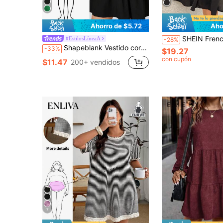
Ahorro de $5.72
Aho
SHEIN Frenchy Vestido corto informal de manga larg
#EstilosLíneaA
-28%
Shapeblank Vestido corto negro básico, cómodo y suelto de manga corta con cuello en V para mujer de talla grande, atuendos de verano para mujer, vestidos elegantes para mujer, vestidos de sol para mujer, estilo viejo dinero para mujer, ropa de iglesia para mujer, ropa de oficina, vestido de trabajo, atuendos de brunch para mujer, vestido de maternidad para baby shower
-33%
$19.27
con cupón
$11.47
200+ vendidos
7