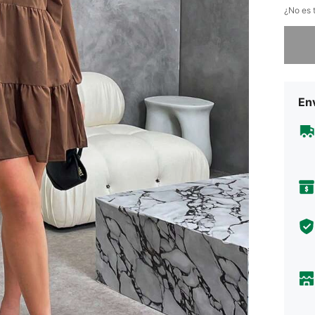
¿No es t
Lo sent
Env