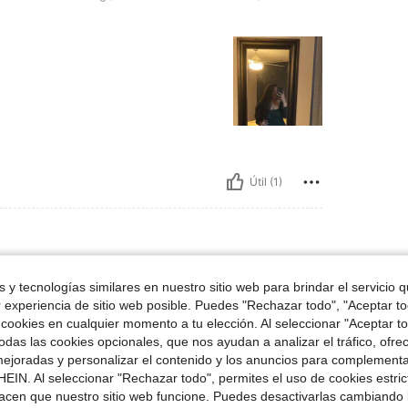
Útil (1)
alla:
4XL
 y tecnologías similares en nuestro sitio web para brindar el servicio qu
r experiencia de sitio web posible. Puedes "Rechazar todo", "Aceptar t
alidad talla bonito lo recomiendo
 cookies en cualquier momento a tu elección. Al seleccionar "Aceptar to
das las cookies opcionales, que nos ayudan a analizar el tráfico, ofre
ejoradas y personalizar el contenido y los anuncios para complementa
EIN. Al seleccionar "Rechazar todo", permites el uso de cookies estri
acen que nuestro sitio web funcione. Puedes desactivarlas cambiando 