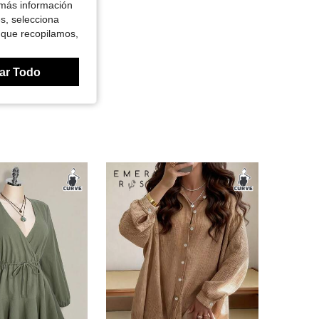
 más información
es, selecciona
 que recopilamos,
ar Todo