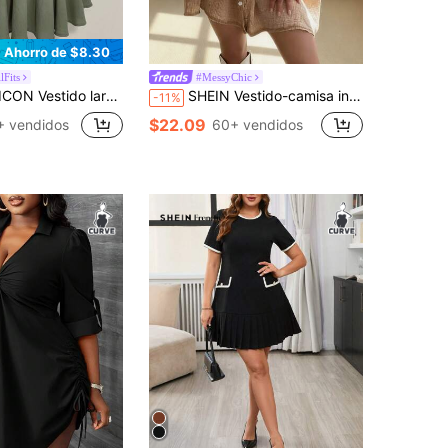
Ahorro de $8.30
lFits
#MessyChic
a larga con cinturón de algodón lavado verde para mujer de talla grande
SHEIN Vestido-camisa informal de manga larga y abotonadura sencilla para tallas grandes, otoño
-11%
$22.09
+ vendidos
60+ vendidos