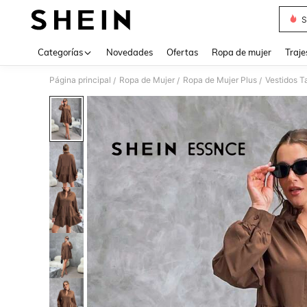
S
Use up 
Categorías
Novedades
Ofertas
Ropa de mujer
Traje
Página principal
Ropa de Mujer
Ropa de Mujer Plus
Vestidos T
/
/
/