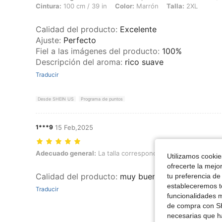
Cintura:
100 cm / 39 in
Color:
Marrón
Talla:
2XL
Calidad del producto
:
Excelente
Ajuste
:
Perfecto
Fiel a las imágenes del producto
:
100%
Descripción del aroma
:
rico suave
Traducir
Desde SHEIN US
Programa de puntos
1***9
15 Feb,2025
Adecuado general: La talla corresponde, Color: Negro, Talla: 4XL
Adecuado general:
La talla corresponde
Color:
Negro
T
Utilizamos cookies
ofrecerte la mejo
Calidad del producto
:
muy buena tela excelente c
tu preferencia de
estableceremos to
Traducir
funcionalidades m
de compra con SH
necesarias que h