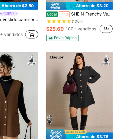
Ahorro de $2.50
Ahorro de $3.20
SHEIN Frenchy Vestido informal diario de talla grande, minimalista y de moda
iva CURVE
Local
-11%
fiestas y citas, de manga larga, ajustado, color rojo óxido sólido, con pliegues, nudo lateral, cordón en la cintura para mujer talla grande, para primavera y otoño
(100+)
!
$25.69
100+ vendidos
+ vendidos
Envío Rápido
Ahorro de $3.76