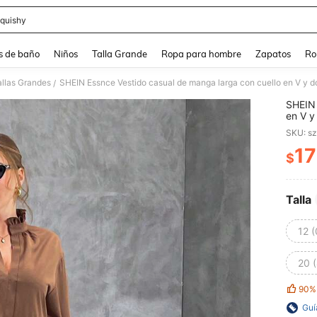
quishy
and down arrow keys to navigate search Búsqueda reciente and Busca y Encuentr
s de baño
Niños
Talla Grande
Ropa para hombre
Zapatos
Ro
allas Grandes
SHEIN Essnce Vestido casual de manga larga con cuello en V y dob
/
SHEIN 
en V y
talla 
SKU: s
17
$
PR
Talla
12 
20 
90%
Guí