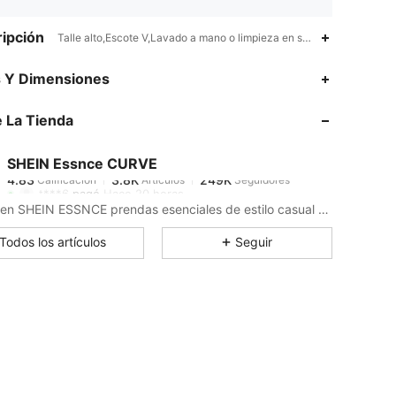
ipción
Talle alto,Escote V,Lavado a mano o limpieza en seco profesional
4.83
3.8K
249K
s Y Dimensiones
 La Tienda
4.83
3.8K
249K
SHEIN Essnce CURVE
4.83
3.8K
249K
Calificación
Artículos
Seguidores
t***6
pagó
Hace 20 horas
Busca en SHEIN ESSNCE prendas esenciales de estilo casual que mejoren tu día.
4.83
3.8K
249K
Todos los artículos
Seguir
4.83
3.8K
249K
4.83
3.8K
249K
4.83
3.8K
249K