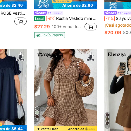
rro de $2.40
Ahorro de $2.60
arol de unicolor para mujer de talla grande en color burdeos
Rustia
Slayd
Rustia Vestido mini de manga larga con cintura ajustada y volantes en el bajo, talla grande, color marrón
Slaydiva Vestido camisero mini elegante, de uso diario, para ir a trabajar, 
Local
-9%
-11%
¡Casi agotado
$27.29
100+ vendidos
$20.09
800
Envío Rápido
6
9
rro de $5.44
Venta Flash
Ahorro de $3.53