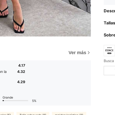
Descr
Talla
Sobre
Ver más
4.17
n la
4.32
4.29
Grande
5%