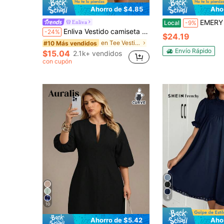
Ahorro de $4.85
Aho
EMERY ROSE Vestido holgado de mangas f
Enliva
Local
-9%
Enliva Vestido camiseta casual de mujer talla grande con cuello redondo y rayas, un vestido versátil para vacaciones de verano.
-24%
$24.19
en Tee Vestidos De Talla Grande
#10 Más vendidos
Envío Rápido
$15.04
2.1k+ vendidos
con cupón
4
10
Ahorro de $5.42
Aho