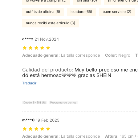
lo volveré a comprar (5)
sin olor (10)
sin diferencia de 
outfits de oficina (6)
lo adoro (65)
buen servicio (2)
nunca recibí este artículo (3)
d***z
21 Nov,2024
Adecuado general: La talla corresponde, Color: Negro, Talla: 2XL
Adecuado general:
La talla corresponde
Color:
Negro
T
Calidad del producto
:
Muy bello precioso me en
dó está hermoso🩷🩷🩷 gracias SHEIN
Traducir
Desde SHEIN US
Programa de puntos
m***0
19 Feb,2025
Adecuado general: La talla corresponde, Altura: 165 cm / 65 in, Peso: 
Adecuado general:
La talla corresponde
Altura:
165 cm / 