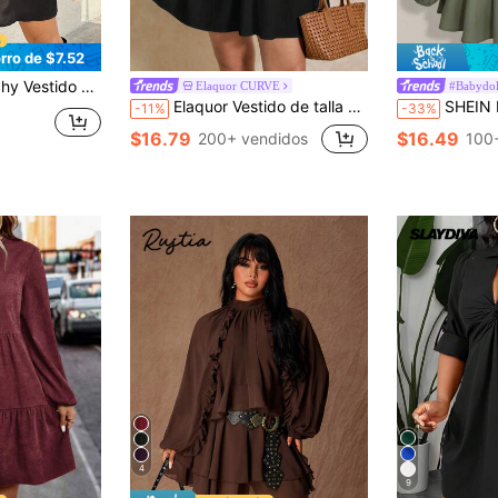
rro de $7.52
a con lazo delantero en unicolor, talla grande
Elaquor CURVE
#Babydol
Elaquor Vestido de talla grande de manga farol de color liso y casual
SHEIN ICON Vestido largo de mang
-11%
-33%
$16.79
$16.49
200+ vendidos
100
4
9