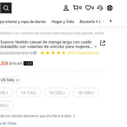
0
0
a. Press Enter to select.
pa interior y ropa de dormir
Hogar y Vida
Bisutería Y Accesorios
Be
ladillo con volantes de unicolor para mujeres talla grande, otoño
Essnce Vestido casual de manga larga con cuello
 dobladillo con volantes de unicolor para mujeres
grande, otoño
z2406182256793079
(500+ Comentarios)
.59
$19.89
-12%
ICE AND AVAILABILITY
US Talla
(0XL)
14 (1XL)
16 (2XL)
18 (3XL)
(4XL)
de los clientes pensaron que era fiel a la talla.
a de Tallas