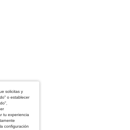
e solicitas y
odo" o establecer
do",
cer
r tu experiencia
ctamente
la configuración