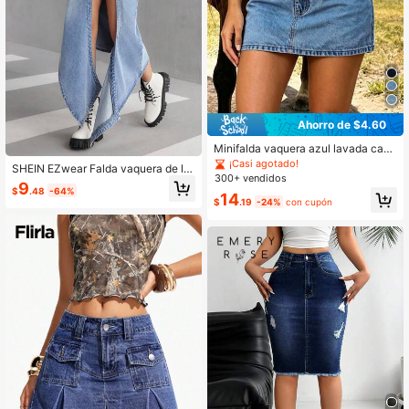
Ahorro de $4.60
Minifalda vaquera azul lavada casu
al minimalista para mujer, verano
¡Casi agotado!
SHEIN EZwear Falda vaquera de lín
300+ vendidos
ea A con bolsillo delantero y abertur
9
$
.48
-64%
a, diseño sencillo, para mujer
14
$
.19
-24%
con cupón