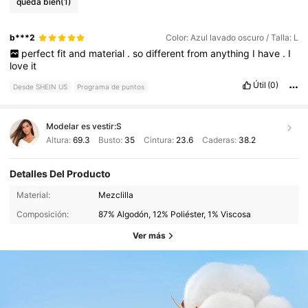
queda bien
(1)
b***2
Color: Azul lavado oscuro / Talla: L
perfect
fit
and
material
.
so
different
from
anything
I
have
.
I
love
it
Útil
(0)
Desde SHEIN US
Programa de puntos
Modelar es vestir:
S
Altura:
69.3
Busto:
35
Cintura:
23.6
Caderas:
38.2
Detalles Del Producto
Material:
Mezclilla
Composición:
87% Algodón, 12% Poliéster, 1% Viscosa
Ver más