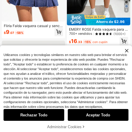
4
Ahorro de $2.96
Flirla Falda vaquera casual y sencill
EMERY ROSE Falda vaquera para m
a con decoración de botones para d
9
$
.07
-58%
ujer con botones y cinturón, con dis
700+ vendidos
amas
(1000+)
eño roto y bolsillo, moda diaria
16
$
.33
-15%
con cupón
Utilizamos cookies y tecnologías similares en nuestro sitio web para brindar el servicio
que solicitas y ofrecerte la mejor experiencia de sitio web posible. Puedes "Rechazar
todo", "Aceptar todo" o establecer tu preferencia de cookies en cualquier momento a tu
elección. Al seleccionar "Aceptar todo", estableceremos todas las cookies opcionales,
que nos ayudan a analizar el tráfico, ofrecer funcionalidades mejoradas y personalizar
el contenido y los anuncios para complementar tu experiencia de compra con SHEIN.
Al seleccionar "Rechazar todo", permites el uso de cookies estrictamente necesarias
que hacen que nuestro sitio web funcione. Puedes desactivarlas cambiando la
configuración de tu navegador, pero esto puede afectar el funcionamiento del sitio web.
Para obtener más información sobre las cookies que utilizamos y para ajustar tus
configuraciones de cookies opcionales, selecciona "Administrar cookies". Para obtener
más información sobre cómo procesamos los datos que recopilamos,
Rechazar Todo
Aceptar Todo
14
10
Administrar Cookies
¡60% DE DESCUENTO!
AÑADIR A LA BOLSA
#EnergiaItGirl
Ahorro de $4.38