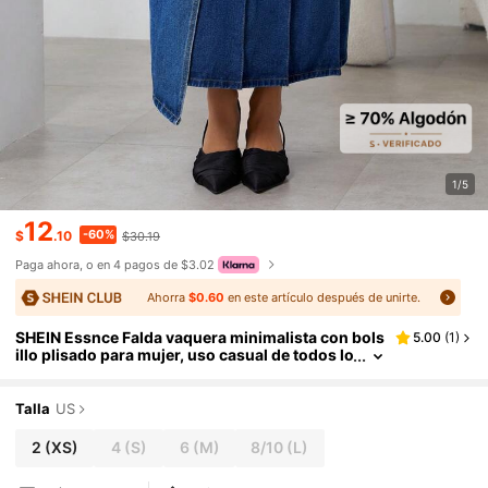
1/5
12
-60%
$
.10
$30.19
Paga ahora, o en 4 pagos de $3.02
Ahorra
$0.60
en este artículo después de unirte.
SHEIN Essnce Falda vaquera minimalista con bols
5.00
(
1
)
illo plisado para mujer, uso casual de todos lo
s días
Talla
US
2
(XS)
4
(S)
6
(M)
8/10
(L)