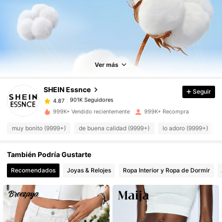
901K Seguidores
4.87
Ver más
901K Seguidores
4.87
SHEIN Essnce
Seguir
901K Seguidores
4.87
d***i
pagó
Hace 7 horas
999K+ Vendido recientemente
999K+ Recompra
901K Seguidores
muy bonito (9999+)
de buena calidad (9999+)
lo adoro (9999+)
4.87
También Podría Gustarte
901K Seguidores
4.87
Recomendados
Joyas & Relojes
Ropa Interior y Ropa de Dormir
901K Seguidores
4.87
901K Seguidores
4.87