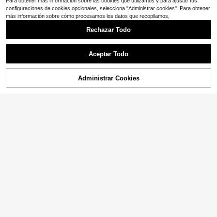
Para obtener más información sobre las cookies que utilizamos y para ajustar tus
configuraciones de cookies opcionales, selecciona "Administrar cookies". Para obtener
más información sobre cómo procesamos los datos que recopilamos,
Rechazar Todo
Aceptar Todo
Administrar Cookies
¡33% DE DESCUENTO!
AÑADIR A LA BOLSA