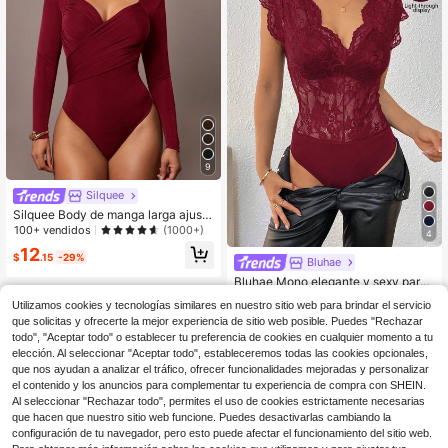
9
Silquee
Silquee Body de manga larga ajusta
do con volantes asimétricos cruzad
100+ vendidos
(1000+)
4
os de color verde militar/verde oliva
12
para mujer, diseño elegante y clásic
$
.15
-29%
Bluhae
o para uso diario, adecuado para el
Bluhae Mono elegante y sexy para
otoño/invierno como capa o uso ind
mujer con aplicaciones de encaje y
70+ vendidos
ependiente de moda para ir al trabaj
Utilizamos cookies y tecnologías similares en nuestro sitio web para brindar el servicio
parches sin mangas
o
6
$
.98
-51%
que solicitas y ofrecerte la mejor experiencia de sitio web posible. Puedes "Rechazar
todo", "Aceptar todo" o establecer tu preferencia de cookies en cualquier momento a tu
elección. Al seleccionar "Aceptar todo", estableceremos todas las cookies opcionales,
que nos ayudan a analizar el tráfico, ofrecer funcionalidades mejoradas y personalizar
el contenido y los anuncios para complementar tu experiencia de compra con SHEIN.
Al seleccionar "Rechazar todo", permites el uso de cookies estrictamente necesarias
que hacen que nuestro sitio web funcione. Puedes desactivarlas cambiando la
configuración de tu navegador, pero esto puede afectar el funcionamiento del sitio web.