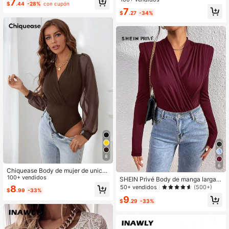
7
$
.44
-28%
con cupón
cido
7
$
.27
-34%
8
6
Chiquease Body de mujer de unicol
or con escote en V cruzado, parche
100+ vendidos
SHEIN Privé Body de manga larga d
s de malla y mangas largas
e unicolor elegante con cierre delan
50+ vendidos
8
(500+)
$
.99
-33%
tero cruzado, adecuado para ir al tr
9
abajo
$
.29
-33%