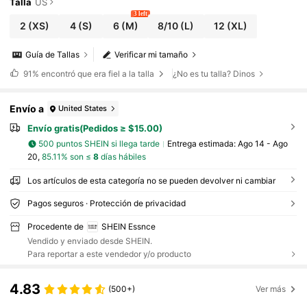
Talla
US
3 left
2
(XS)
4
(S)
6
(M)
8/10
(L)
12
(XL)
Guía de Tallas
Verificar mi tamaño
91%
encontró que era fiel a la talla
¿No es tu talla? Dinos
Envío a
United States
Envío gratis(Pedidos ≥ $15.00)
500 puntos SHEIN si llega tarde
Entrega estimada:
Ago 14 - Ago
20,
85.11% son ≤
8
días hábiles
Los artículos de esta categoría no se pueden devolver ni cambiar
Pagos seguros · Protección de privacidad
Procedente de
SHEIN Essnce
Vendido y enviado desde SHEIN.
Para reportar a este vendedor y/o producto
4.83
(500+)
Ver más