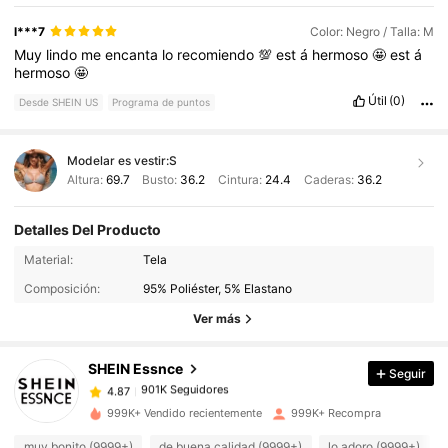
l***7
Color: Negro / Talla: M
Muy
lindo
me
encanta
lo
recomiendo
💯
est
á
hermoso
🤩
est
á
hermoso
🤩
Útil
(0)
Desde SHEIN US
Programa de puntos
Modelar es vestir:
S
Altura:
69.7
Busto:
36.2
Cintura:
24.4
Caderas:
36.2
Detalles Del Producto
901K Seguidores
4.87
Material:
Tela
Composición:
95% Poliéster, 5% Elastano
901K Seguidores
4.87
Ver más
SHEIN Essnce
Seguir
901K Seguidores
4.87
m***8
pagó
Hace 1 día
999K+ Vendido recientemente
999K+ Recompra
901K Seguidores
4.87
muy bonito (9999+)
de buena calidad (9999+)
lo adoro (9999+)