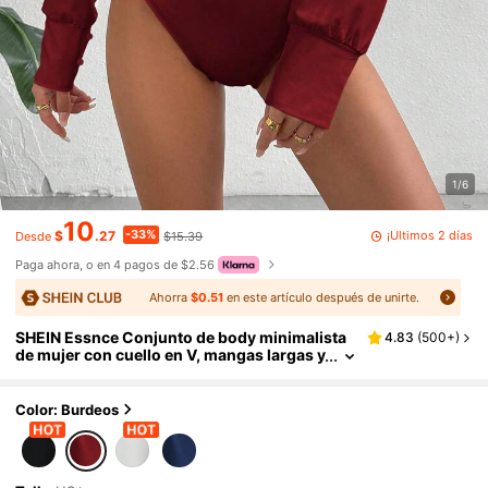
1/6
10
-33%
¡Últimos 2 días
$
.27
$15.39
Desde
Paga ahora, o en 4 pagos de $2.56
Ahorra
$0.51
en este artículo después de unirte.
SHEIN Essnce Conjunto de body minimalista
4.83
(
500+
)
de mujer con cuello en V, mangas largas y
cintura recogida
Color: Burdeos