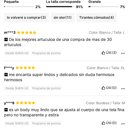
Pequeña
La talla corresponde
Grande
2%
91%
7%
lo volveré a comprar
(3)
sin olor
(11)
Tirantes cómodos
(4)
m***3
Color: Blanco / Talla: L
De
los
mejores
artuculoa
de
una
compra
de
mas
de
30
artuculos
Útil
(3)
Desde SHEIN US
Programa de puntos
F***y
Color: Blanco / Talla: XL
me
encanta
super
lindos
y
delicados
sin
duda
hermosos
hermosos
Útil
(0)
Desde SHEIN US
Programa de puntos
y***9
Color: Burdeos / Talla: M
es
un
body
muy
lindo
que
se
ajusta
al
cuerpo
de
una
tela
fina
pero
no
transparente
y
estira
Útil
(0)
Desde SHEIN US
Programa de puntos