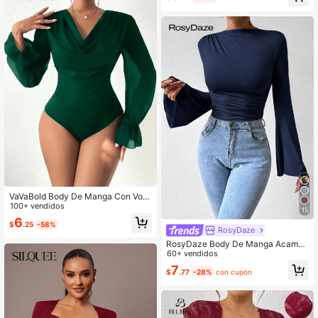
VaVaBold Body De Manga Con Vola
ntes Y Cuello Vuelto De Color Liso
100+ vendidos
15
6
$
.25
-58%
RosyDaze
RosyDaze Body De Manga Acampa
nada Y Plisado De Un Solo Color
60+ vendidos
7
$
.77
-28%
con cupón