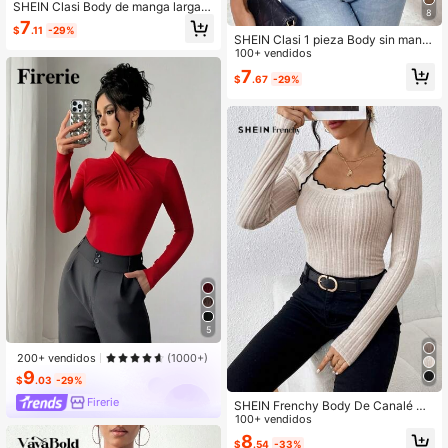
SHEIN Clasi Body de manga larga c
8
on cuello en V y estampado de leop
7
$
.11
-29%
ardo para mujer
SHEIN Clasi 1 pieza Body sin mang
as de unicolor, casual y elegante, p
100+ vendidos
ara uso diario
7
$
.67
-29%
5
200+ vendidos
(1000+)
9
$
.03
-29%
Firerie
SHEIN Frenchy Body De Canalé Co
n Escote Corazón Para Mujer
100+ vendidos
8
$
.54
-33%