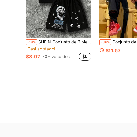
SHEIN Conjunto de 2 piezas para niños, camiseta de cuello redondo de manga corta con estampado de calavera y pantalones cortos deportivos con bolsillo, estilo streetwear para primavera/verano
Conjunto de sudadera de cuello redondo con estampado de letras minimalista y pantal
-18%
-36%
¡Casi agotado!
$11.57
$8.97
70+ vendidos