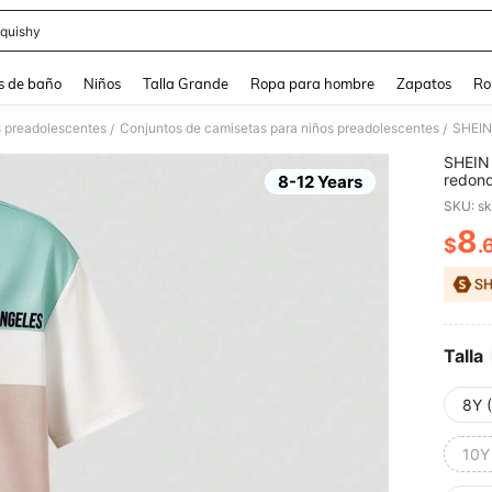
quishy
and down arrow keys to navigate search Búsqueda reciente and Busca y Encuentr
s de baño
Niños
Talla Grande
Ropa para hombre
Zapatos
Ro
s preadolescentes
Conjuntos de camisetas para niños preadolescentes
/
/
SHEIN 
redond
8-12 Years
blanco
SKU: s
con bl
preado
8
$
.
PR
Talla
8Y 
10Y