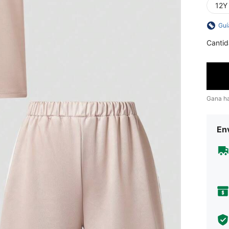
12Y
Guí
Cantid
Gana h
Env