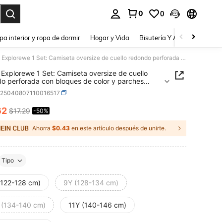
0
0
a. Press Enter to select.
pa interior y ropa de dormir
Hogar y Vida
Bisutería Y Accesorios
Be
SHEIN Explorewe 1 Set: Camiseta oversize de cuello redondo perforada con bloques de color y parches blancos + Pantalones cortos holgados de longitud media con bloques de color y parches beige, para niños preadolescentes
Explorewe 1 Set: Camiseta oversize de cuello
o perforada con bloques de color y parches
s + Pantalones cortos holgados de longitud media
k25040807110016517
oques de color y parches beige, para niños
lescentes
62
$17.29
-50%
ICE AND AVAILABILITY
Ahorra
$0.43
en este artículo después de unirte.
Tipo
(122-128 cm)
9Y (128-134 cm)
 (134-140 cm)
11Y (140-146 cm)