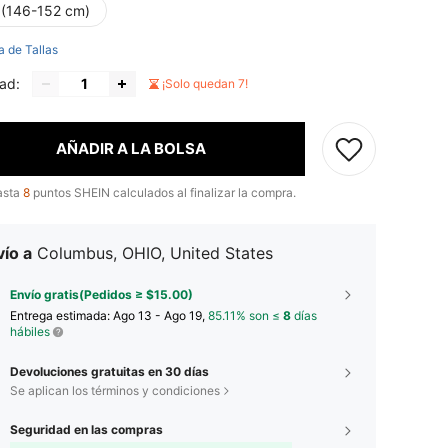
 (146-152 cm)
a de Tallas
ad:
¡Solo quedan 7!
AÑADIR A LA BOLSA
asta
8
puntos SHEIN calculados al finalizar la compra.
ío a
Columbus, OHIO, United States
Envío gratis(Pedidos ≥ $15.00)
Entrega estimada:
Ago 13 - Ago 19,
85.11% son ≤
8
días
hábiles
Devoluciones gratuitas en 30 días
Se aplican los términos y condiciones
Seguridad en las compras