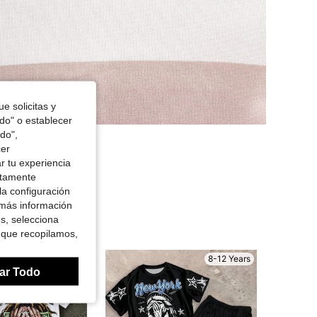
e solicitas y
odo" o establecer
do",
cer
r tu experiencia
ctamente
la configuración
 más información
es, selecciona
 que recopilamos,
8-12 Years
8-12 Years
ar Todo