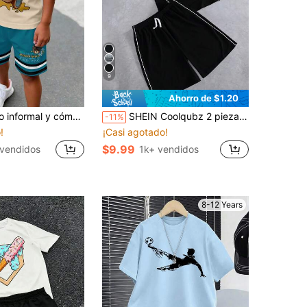
9
Ahorro de $1.20
manga corta de cuello redondo minimalista y pantalones cortos para niño preadolescente
SHEIN Coolqubz 2 piezas Conjunto de camiseta de punto de cuello redondo con ribete acanalado y pantalones cortos de moda minimalista para niños, de tela cómoda y ajuste elegante, nueva llegada de primavera/verano, adecuado para múltiples temporadas y ocasiones, casual, deportivo, vacaciones
-11%
!
¡Casi agotado!
$9.99
vendidos
1k+ vendidos
8-12 Years