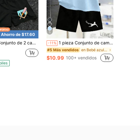
5
Ahorro de $17.60
 camisetas para niño con estampado gráfico Y2K, camisetas de estilo hip hop vintage de calle, manga corta con cuello redondo informal, conjunto de moda urbana de verano.
1 pieza Conjunto de camiseta de cuello redondo con estampado de fútbol estilo deportivo para niños + pantalones cortos, nuevo atuendo de moda cómodo para el verano
-11%
en Bebé azul Conjuntos para niños preadolescentes
#5 Más vendidos
$10.99
100+ vendidos
biles