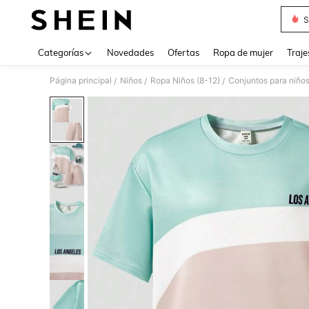
S
Use up 
Categorías
Novedades
Ofertas
Ropa de mujer
Traje
Página principal
Niños
Ropa Niños (8-12)
Conjuntos para niño
/
/
/