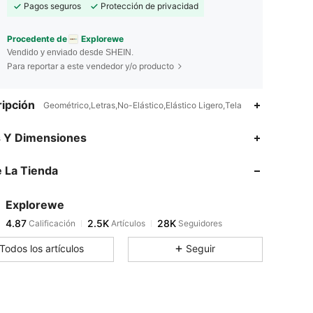
Pagos seguros
Protección de privacidad
Procedente de
Explorewe
Vendido y enviado desde SHEIN.
Para reportar a este vendedor y/o producto
ipción
Geométrico,Letras,No-Elástico,Elástico Ligero,Tela
4.87
2.5K
28K
s Y Dimensiones
 La Tienda
4.87
2.5K
28K
Explorewe
4.87
2.5K
28K
Calificación
Artículos
Seguidores
f***1
pagó
Hace 5 horas
Todos los artículos
Seguir
4.87
2.5K
28K
4.87
2.5K
28K