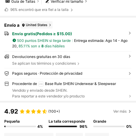
Guía de Tallas
Verificar mi tamaño
96%
encontró que era fiel a la talla
Envío a
United States
Envío gratis(Pedidos ≥ $15.00)
500 puntos SHEIN si llega tarde
Entrega estimada:
Ago 14 - Ago
20,
85.11% son ≤
8
días hábiles
Devoluciones gratuitas en 30 días
Se aplican los términos y condiciones
Pagos seguros · Protección de privacidad
Procedente de
Base Rule SHEIN Underwear & Sleepwear
Vendido y enviado desde SHEIN.
Para reportar a este vendedor y/o producto
4.92
(100+)
Ver más
Pequeña
La talla corresponde
Grande
4%
96%
0%