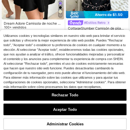
Ahorro de $1.50
13
#Estilos Retro
Dream Adore Camisola de noche pa
ra mujer con corsé de encaje con b
100+ vendidos
CottageSlumber Camisón de pijama
allenas, lazo de satén de seda sinté
con estampado floral, dobladillo co
90+ vendidos
(100+)
9
$
.69
-11%
tica, estilo maduro y sexy
Utilizamos cookies y tecnologías similares en nuestro sitio web para brindar el servicio
n volantes y ribete de lechuga
11
que solicitas y ofrecerte la mejor experiencia de sitio web posible. Puedes "Rechazar
$
.69
-11%
con cupón
todo", "Aceptar todo" o establecer tu preferencia de cookies en cualquier momento a tu
elección. Al seleccionar "Aceptar todo", estableceremos todas las cookies opcionales,
que nos ayudan a analizar el tráfico, ofrecer funcionalidades mejoradas y personalizar
el contenido y los anuncios para complementar tu experiencia de compra con SHEIN.
Al seleccionar "Rechazar todo", permites el uso de cookies estrictamente necesarias
que hacen que nuestro sitio web funcione. Puedes desactivarlas cambiando la
configuración de tu navegador, pero esto puede afectar el funcionamiento del sitio web.
Para obtener más información sobre las cookies que utilizamos y para ajustar tus
configuraciones de cookies opcionales, selecciona "Administrar cookies". Para obtener
más información sobre cómo procesamos los datos que recopilamos,
Rechazar Todo
Aceptar Todo
Administrar Cookies
¡12% DE DESCUENTO!
AÑADIR A LA BOLSA