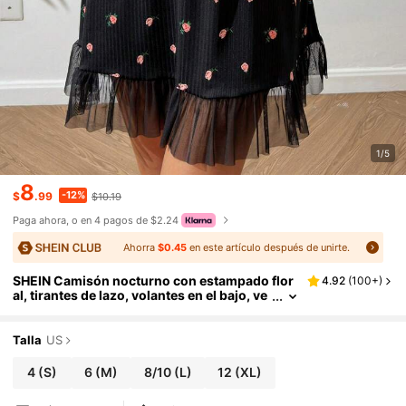
1/5
8
-12%
$
.99
$10.19
Paga ahora, o en 4 pagos de $2.24
Ahorra
$0.45
en este artículo después de unirte.
SHEIN Camisón nocturno con estampado flor
4.92
(
100+
)
al, tirantes de lazo, volantes en el bajo, ve
stido tipo pijama, vestido del Día de San V
alentín, vestido con estampado de cerezas, ve
stido estilo francés
Talla
US
4
(S)
6
(M)
8/10
(L)
12
(XL)