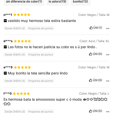
sin diferencia de color
(1)
lo adoro
(15)
bonito
(13)
n***1
Color: Negro / Talla: M
vestido
muy
hermoso
tela
estira
bastante
Útil
(1)
Desde SHEIN US
Programa de puntos
d***s
Color: Azul / Talla: XL
Las
fotos
no
le
hacen
justicia
su
color
es
s
ú
per
lindo
.
Útil
(0)
Desde SHEIN US
Programa de puntos
e***5
Color: Negro / Talla: M
Muy
bonito
la
tela
sencilla
pero
lindo
Útil
(0)
Desde SHEIN US
Programa de puntos
l***0
Color: Negro / Talla: L
Es
hermosa
bata
la
amooooooo
super
c
ó
moda
👄🌻🌻🥰🥰💞💞
💞💞
Útil
(0)
Desde SHEIN US
Programa de puntos