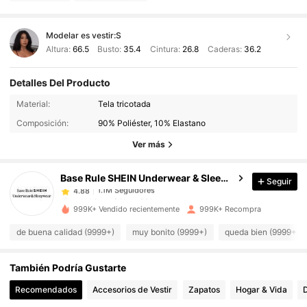
Modelar es vestir:
S
Altura:
66.5
Busto:
35.4
Cintura:
26.8
Caderas:
36.2
Detalles Del Producto
1.1M Seguidores
4.88
Material:
Tela tricotada
Composición:
90% Poliéster, 10% Elastano
1.1M Seguidores
4.88
Ver más
Base Rule SHEIN Underwear & Sleepwear
Seguir
1.1M Seguidores
4.88
m***4
pagó
Hace 21 horas
999K+ Vendido recientemente
999K+ Recompra
1.1M Seguidores
4.88
de buena calidad (9999+)
muy bonito (9999+)
queda bien (9999+)
También Podría Gustarte
1.1M Seguidores
4.88
Recomendados
Accesorios de Vestir
Zapatos
Hogar & Vida
D