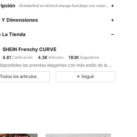
ipción
Oktoberfest en Múnich,manga farol,Bajo con volante,Encaje en contr
4.81
4.3K
183K
s Y Dimensiones
 La Tienda
4.81
4.3K
183K
SHEIN Frenchy CURVE
4.81
4.3K
183K
Calificación
Artículos
Seguidores
n***2
pagó
Hace 1 día
Están disponibles las prendas elegantes con más estilo de la moda francesa.
4.81
4.3K
183K
Todos los artículos
Seguir
4.81
4.3K
183K
4.81
4.3K
183K
4.81
4.3K
183K