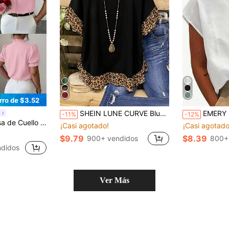
rro de $3.52
SHEIN LUNE CURVE Blusa de verano con volantes y estampado de leopardo, adecuada para un atuendo de carnaval, talla grande
EMERY ROSE Blusa de manga corta de unicolor y
o
-11%
-12%
ante Premium para Tallas Grandes de Uso Diario
¡Casi agotado!
¡Casi agotado
$9.79
$8.39
900+ vendidos
800+
didos
Ver Más