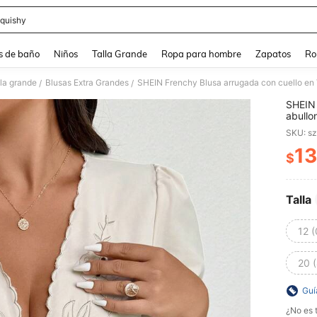
quishy
and down arrow keys to navigate search Búsqueda reciente and Busca y Encuentr
s de baño
Niños
Talla Grande
Ropa para hombre
Zapatos
Ro
lla grande
Blusas Extra Grandes
SHEIN Frenchy Blusa arrugada con cuello en 
/
/
SHEIN 
abullo
SKU: s
13
$
PR
Talla
12 
20 
Guí
¿No es t