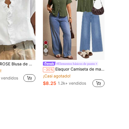
11
 minimalista con ribete de encaje para mujer de talla grande, camisa/blusa de talla grande
#Elementos básicos de punto
Elaquor Camiseta de manga corta de unicolor, de un solo pecho, casual y versátil para uso diario, talla grande para mujer
-30%
!
¡Casi agotado!
 vendidos
$8.25
1.2k+ vendidos