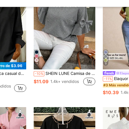
14
9
rro de $3.96
botones para mujer talla grande color negro
SHEIN LUNE Camisa de mujer talla grande con cuello redondo, adorno de lazo y mangas de campana a cuadros
Elaqu
-10%
Elaquor Camiseta de manga corta de
-11%
$11.09
1.4k+ vendidos
#3 Más vendid
didos
$10.39
1.4k