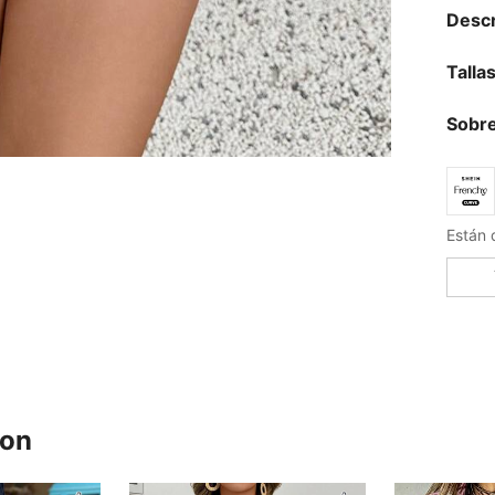
Descr
Talla
Sobre
ron