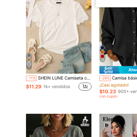
18
7
Aho
SHEIN LUNE Camiseta con bordado con ojal ribete en abanico
Camisa básica casual de manga larga ligera con 
-11%
-28%
¡Casi agotado!
$11.29
1k+ vendidos
$10.23
900+ ven
con cupón