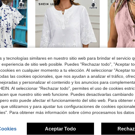
 y tecnologías similares en nuestro sitio web para brindar el servicio qu
r experiencia de sitio web posible. Puedes "Rechazar todo", "Aceptar t
16
4
 cookies en cualquier momento a tu elección. Al seleccionar "Aceptar to
das las cookies opcionales, que nos ayudan a analizar el tráfico, ofre
Ahorro de $1.30
ejoradas y personalizar el contenido y los anuncios para complementa
en Más Blusas de algodón de talla única
#2 Más vendidos
corta con estampado de plantas para mujer de talla grande
SHEIN LUNE Blusa de verano de talla grande, de unicolor, hueca, bordada, casual, para vacaciones, temporada de bodas, nuevo diseño de playa para mujer
EMERY ROSE Camisa sin ma
-11%
-17%
EIN. Al seleccionar "Rechazar todo", permites el uso de cookies estri
(500+)
$9.58
en Largo Blusas De Talla Grande
en Más Blusas de algodón de talla única
en Más Blusas de algodón de talla única
100+ 
#2 Más vendidos
#2 Más vendidos
acen que nuestro sitio web funcione. Puedes desactivarlas cambiando 
(500+)
(500+)
con cupón
pero esto puede afectar el funcionamiento del sitio web. Para obtener
$10.49
ndidos
2.5k+ vendidos
en Más Blusas de algodón de talla única
#2 Más vendidos
 que utilizamos y para ajustar tus configuraciones de cookies opcional
(500+)
kies". Para obtener más información sobre cómo procesamos los datos
Cookies
Aceptar Todo
Rechaz