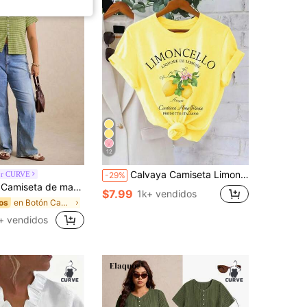
12
Calvaya Camiseta Limoncello, Camiseta con limones de la Amalfitana, Italia
or CURVE
-29%
 cuello redondo a rayas de uso diario versátil para mujer de talla grande
$7.99
1k+ vendidos
en Botón Camisetas de talla grande
os
+ vendidos