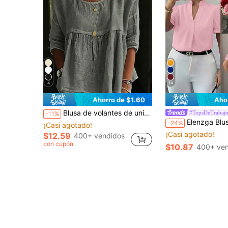
4
14
Ahorro de $1.60
Aho
Blusa de volantes de unicolor para mujer de talla grande, camisa blanca para uso diario
#TopsDeTrabaj
-11%
Elenzga Blusa de Cuello Girado de unicolor Eleg
-24%
¡Casi agotado!
¡Casi agotado!
$12.59
400+ vendidos
con cupón
$10.87
400+ ven