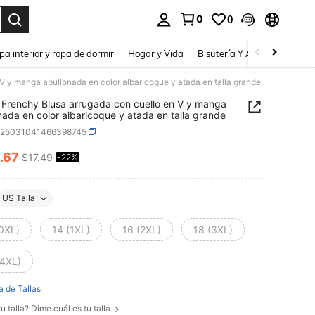
0
0
a. Press Enter to select.
pa interior y ropa de dormir
Hogar y Vida
Bisutería Y Accesorios
Be
V y manga abullonada en color albaricoque y atada en talla grande
Frenchy Blusa arrugada con cuello en V y manga
nada en color albaricoque y atada en talla grande
z25031041466398745
.67
$17.49
-22%
ICE AND AVAILABILITY
US Talla
(0XL)
14 (1XL)
16 (2XL)
18 (3XL)
(4XL)
a de Tallas
u talla? Dime cuál es tu talla