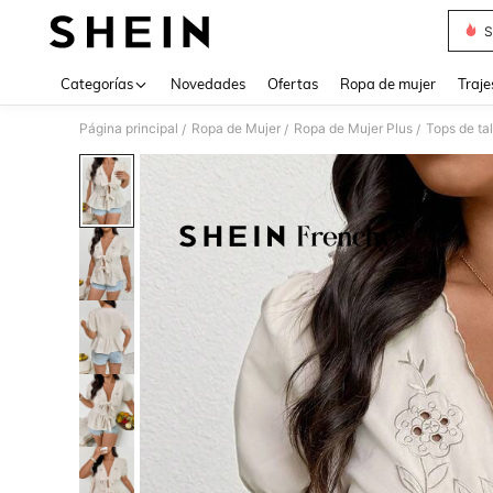
S
Use up 
Categorías
Novedades
Ofertas
Ropa de mujer
Traje
Página principal
Ropa de Mujer
Ropa de Mujer Plus
Tops de ta
/
/
/