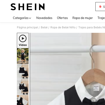
S
Use up 
Categorías
Novedades
Ofertas
Ropa de mujer
Traje
Página principal
Bebé
Ropa de Bebé Niño
Trajes para Bebés N
/
/
/
Video