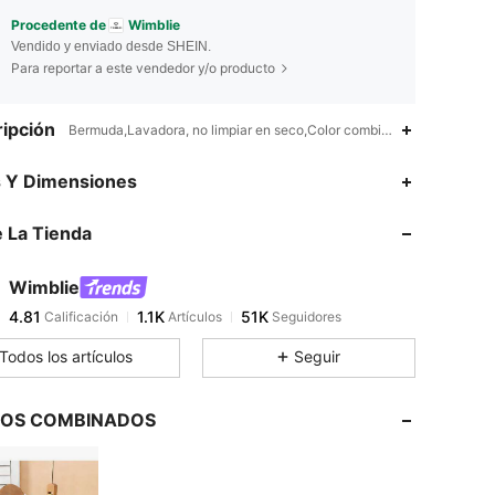
Procedente de
Wimblie
Vendido y enviado desde SHEIN.
Para reportar a este vendedor y/o producto
ipción
Bermuda,Lavadora, no limpiar en seco,Color combinado
4.81
1.1K
51K
s Y Dimensiones
 La Tienda
4.81
1.1K
51K
Wimblie
4.81
1.1K
51K
Calificación
Artículos
Seguidores
r***n
pagó
Hace 1 día
Todos los artículos
Seguir
4.81
1.1K
51K
LOS COMBINADOS
4.81
1.1K
51K