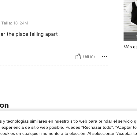
-24M
Talla:
18-24M
r the place falling apart .
2
Más es
Útil (0)
ron
0-3 Years
0-3 Years
 y tecnologías similares en nuestro sitio web para brindar el servicio qu
r experiencia de sitio web posible. Puedes "Rechazar todo", "Aceptar t
 cookies en cualquier momento a tu elección. Al seleccionar "Aceptar to