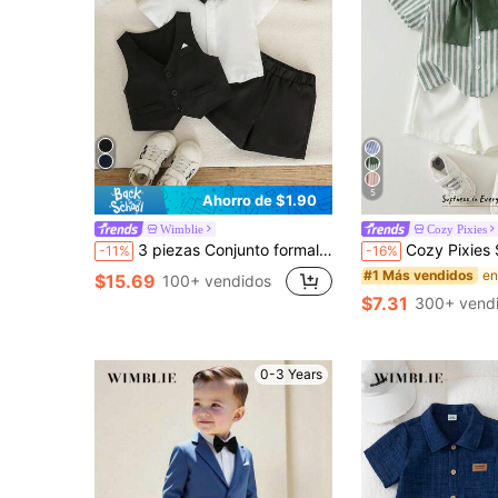
5
Ahorro de $1.90
Wimblie
Cozy Pixies
3 piezas Conjunto formal de caballero para bebés niños: Camisa polo de punto blanca con moño, chaleco con bolsillo decorativo y pantalones cortos de cintura elástica, elegante y de moda, adecuado para fiesta de cumpleaños, cena, actuación, boda, baby shower, celebración del 1er cumpleaños y otras ocasiones importantes.
Cozy Pixies Set de 3 piezas para bebé niño: Cárdigan de manga corta a rayas
-11%
-16%
#1 Más vendidos
$15.69
100+ vendidos
$7.31
300+ vend
0-3 Years