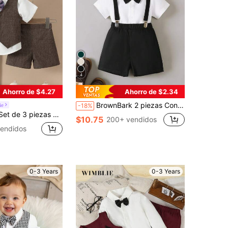
4
Ahorro de $4.27
Ahorro de $2.34
BrownBark 2 piezas Conjunto de ropa para niño, Estilo Caballero - Camisa de manga corta casual con decoración de corbata de moño y pantalones cortos tipo babero, Adecuado para fiesta de cumpleaños, ocasión formal, boda, bautizo, celebración del 1er cumpleaños, uso diario
ie
-18%
s de color gris claro con un detalle decorativo de botón, combinado con una pequeña pajarita multicolor. Los pantalones cortos también son de color gris claro, a juego con el chaleco. Adecuado para ocasiones infantiles como bodas pequeñas, conciertos infantiles, etc.
$10.75
200+ vendidos
endidos
0-3 Years
0-3 Years