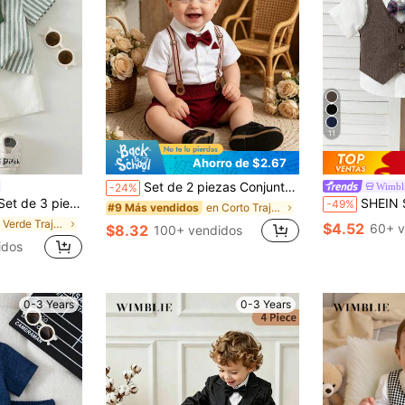
11
Ahorro de $2.67
Set de 2 piezas Conjunto de caballero para bebé niño, mameluco con pajarita roja y pantalones cortos con tirantes rojos, adecuado para uso al aire libre, fiestas, vacaciones, regalo de cumpleaños, ropa casual para bebé
Wimbl
-24%
 con cuello de chal de unicolor y pantalones cortos de cintura elástica
SHEIN Set de 3 piezas para el primer Día de la Madre del bebé: Chaleco sin mangas, pantalones cortos y pajarita. El chaleco e
-49%
en Corto Trajes de bebé niño
#9 Más vendidos
en Verde Trajes de bebé niño
$4.52
60+ v
$8.32
100+ vendidos
idos
0-3 Years
0-3 Years