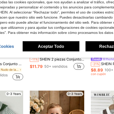
das las cookies opcionales, que nos ayudan a analizar el tráfico, ofre
ejoradas y personalizar el contenido y los anuncios para complementa
EIN. Al seleccionar "Rechazar todo", permites el uso de cookies estri
acen que nuestro sitio web funcione. Puedes desactivarlas cambiando 
pero esto puede afectar el funcionamiento del sitio web. Para obtener
 que utilizamos y para ajustar tus configuraciones de cookies opcional
kies". Para obtener más información sobre cómo procesamos los datos
7
8
Cookies
Aceptar Todo
Rechaz
rro de $2.40
Ahorro de $1.40
SHEIN 2 piezas Conjunto de ropa de caballero para niño pequeño de verano con camisa de cuello lindo, pajarita y pantalones cortos con tirantes, adecuado para fiesta de cumpleaños, fiesta de noche, actuación, boda, baby shower, invitado de boda, pajecito
Playful
-11%
o, de 6 meses a 3 años. Perfecto para fiestas de cumpleaños, celebraciones, actuaciones, bodas, ceremonias de luna llena, bautizos, regreso a clases, baby showers y otras ocasiones. Moderno y elegante.
SHEIN Playful Pals Pelele de bebé niño con pajarita, de manga corta con p
-21%
$11.79
50+ vendidos
$8.89
en Nudo de lazo Trajes de bebé niño
100+
con cupón
idos
0-3 Years
0-3 Years