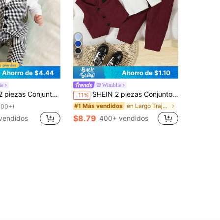
8
Ahorro de $4.44
Ahorro de $1.10
ie
Wimblie
 adecuado para uso en verano, suave y cómodo, apropiado para ocasiones formales como fiestas de cumpleaños, eventos de noche, bodas, bautizos y aniversarios. Ropa de verano para niños bebés, conjunto de bebé niño, prendas de vestir para niños. Temporada de regreso a clases
SHEIN 2 piezas Conjunto formal de caballero para bebé niño, conjunto de chaleco de unicolor + pantalones, sin camisa, sin accesorios, adecuado para bebés de 6 meses a 3 años, ropa formal para bodas, actuaciones, fiestas, cumpleaños, Navidad, graduación
-11%
en Largo Trajes de bebé niño
#1 Más vendidos
100+)
$8.79
vendidos
400+ vendidos