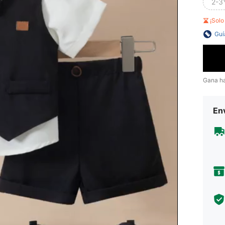
2-3
¡Sol
Guí
Gana h
Env