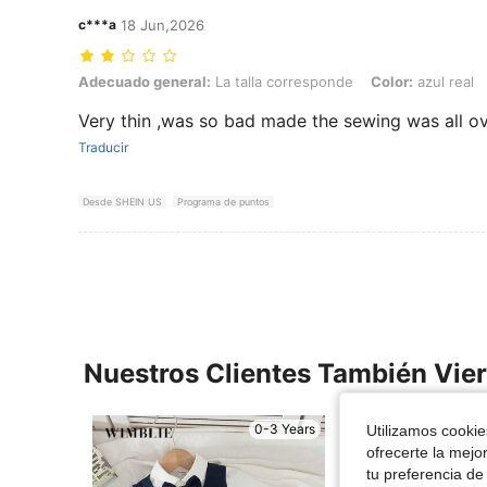
c***a
18 Jun,2026
Adecuado general: La talla corresponde, Color: azul real, Talla: 18
Adecuado general:
La talla corresponde
Color:
azul real
Very thin ,was so bad made the sewing was all ove
Traducir
Desde SHEIN US
Programa de puntos
Nuestros Clientes También Vie
0-3 Years
Utilizamos cookies
ofrecerte la mejo
tu preferencia de