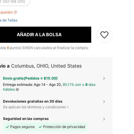
Y (92-98 cm)
o quedan 3!
a de Tallas
AÑADIR A LA BOLSA
asta
6
puntos SHEIN calculados al finalizar la compra.
ío a
Columbus, OHIO, United States
Envío gratis(Pedidos ≥ $15.00)
Entrega estimada:
Ago 14 - Ago 20,
85.11% son ≤
8
días
hábiles
Devoluciones gratuitas en 30 días
Se aplican los términos y condiciones
Seguridad en las compras
Pagos seguros
Protección de privacidad