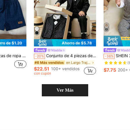
rro de $1.20
Ahorro de $5.78
Wimblie
Wimbl
n con botones marrones, combinada con pantalones cortos blancos, adecuado para cenas, fiestas, cumpleaños
Conjunto de 4 piezas de traje elegante de caballero para bebé niño: incluye camisa blanca de manga larga tejida con pajarita, chaleco de cuello en V de un solo botón, blazer de manga larga con solapa de jacquard negro de doble botonadura y pantalones de cintura elástica, adecuado para fiesta de cumpleaños, cena, boda, bautizo, celebración del primer cumpleaños, actuación de piano y violín
SHEIN 2 piezas Conjunto casual de chaleco con botones y pantalones de cintura elástica para bebé niño. Conjunto de moda básica
-20%
-36%
en Largo Trajes de bebé niño
#6 Más vendidos
(
$22.51
100+ vendidos
$7.75
200+ 
con cupón
Ver Más