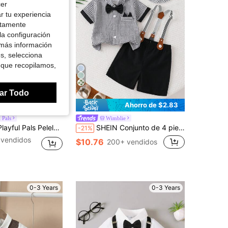
cer
r tu experiencia
ctamente
la configuración
 más información
es, selecciona
 que recopilamos,
8
ar Todo
Ahorro de $2.40
Ahorro de $2.83
 Pals
Wimblie
atrón de triángulos blanco y negro, diseño de pajarita negra con cuello de camisa, tirantes con pantalones cortos en color azul marino, estilo caballero
SHEIN Conjunto de 4 piezas de ropa para bebé niño con camisa y pantalones cortos a cuadros blanco y negro, sombrero y pajarita, traje de caballero para bebé y niño pequeño, para cumpleaños, boda y fiesta
-21%
 vendidos
$10.76
200+ vendidos
0-3 Years
0-3 Years