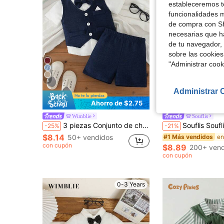
estableceremos to
funcionalidades m
de compra con SH
necesarias que h
de tu navegador, 
sobre las cookies
"Administrar coo
5
5
Administrar 
Ahorro de $2.75
Aho
Wimblie
Souflis
3 piezas Conjunto de chaleco, pantalones cortos y pajarita para bebé, conjunto de primera Día de la Madre, chaleco con cuello en V de moda, nuevo conjunto de vestir de verano, chaleco con cuello en V con decoración de bolsillo falso, pajarita plegable, pantalones con cintura elástica, adecuado para cumpleaños, fiesta, boda
Souflis Souflis Conjunto de 2 piezas para bebé niño: traje formal de caballero, camisa blanca de manga corta de punto con solapa y un solo botón, pajarita y pantalones cortos con tirantes y cintura elástica. Ideal para el veran
-25%
-21%
$8.14
50+ vendidos
#1 Más vendidos
con cupón
$8.89
200+ vend
con cupón
0-3 Years