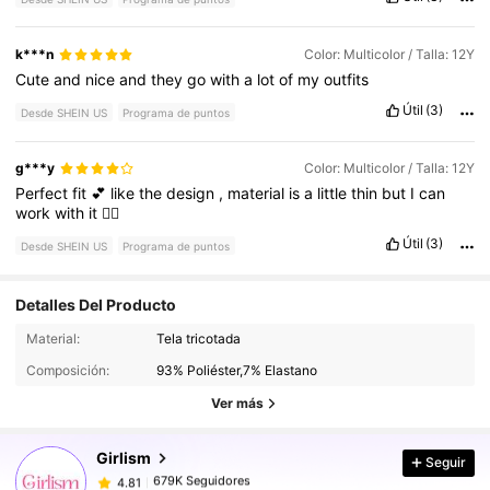
k***n
Color: Multicolor / Talla: 12Y
Cute
and
nice
and
they
go
with
a
lot
of
my
outfits
Útil
(3)
Desde SHEIN US
Programa de puntos
g***y
Color: Multicolor / Talla: 12Y
Perfect
fit
💕
like
the
design
,
material
is
a
little
thin
but
I
can
work
with
it
👌🏾
Útil
(3)
Desde SHEIN US
Programa de puntos
Detalles Del Producto
Material:
Tela tricotada
679K Seguidores
4.81
Composición:
93% Poliéster,7% Elastano
Ver más
679K Seguidores
4.81
Girlism
Seguir
679K Seguidores
4.81