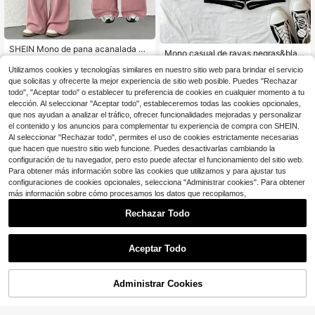
SHEIN Mono de pana acanalada co
Mono casual de rayas negras&blan
n hebilla ajustable y cintura elástica
70+ vendidos
cas con cuello en V para niña pread
200+ vendidos
para niñas preadolescentes, adecu
11
Utilizamos cookies y tecnologías similares en nuestro sitio web para brindar el servicio
olescente, mono ajustado, ropa, mo
8
$
.59
-11%
$
.89
-11%
ado para otoño/invierno, uso diario,
que solicitas y ofrecerte la mejor experiencia de sitio web posible. Puedes "Rechazar
no de manga regular
salidas, viajes y desplazamientos
todo", "Aceptar todo" o establecer tu preferencia de cookies en cualquier momento a tu
elección. Al seleccionar "Aceptar todo", estableceremos todas las cookies opcionales,
8-12 Years
8-12 Years
que nos ayudan a analizar el tráfico, ofrecer funcionalidades mejoradas y personalizar
el contenido y los anuncios para complementar tu experiencia de compra con SHEIN.
Al seleccionar "Rechazar todo", permites el uso de cookies estrictamente necesarias
que hacen que nuestro sitio web funcione. Puedes desactivarlas cambiando la
configuración de tu navegador, pero esto puede afectar el funcionamiento del sitio web.
Para obtener más información sobre las cookies que utilizamos y para ajustar tus
configuraciones de cookies opcionales, selecciona "Administrar cookies". Para obtener
más información sobre cómo procesamos los datos que recopilamos,
Rechazar Todo
Aceptar Todo
Administrar Cookies
¡29% DE DESCUENTO!
AÑADIR A LA BOLSA
10
Ahorro de $3.56
1 pieza Sudadera con capucha y cr
3 piezas de ropa de una pieza para