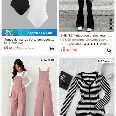
Ahorro de $1.00
SHEIN Enterizo con cremallera med
ia para niñas preadolescentes HEI
Monos de manga corta cómodos y
#4 Más vendidos
en Negro Bodys y monos para niñas preadolescentes
N, mono negro con piernas acampa
sencillos con cuello alto para niña p
100+ vendidos
300+ vendidos
(100+)
nadas, ideal para volver al colegio o
readolescente - Compra uno y lléva
8
9
$
.69
-10%
con cupón
para actividades de ocio
$
.59
-11%
te otro gratis
8-12 Years
8-12 Years