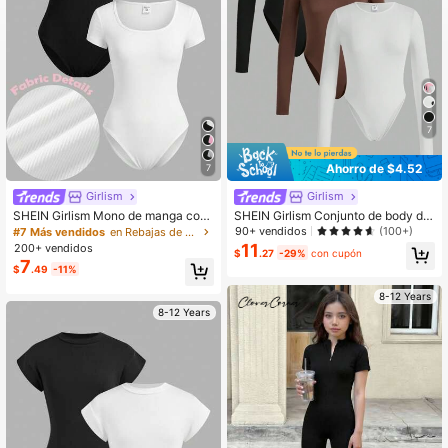
679K Seguidores
4.81
7
Ahorro de $4.52
7
Girlism
Girlism
SHEIN Girlism Mono de manga cort
SHEIN Girlism Conjunto de body de
a con cuello cuadrado de uso diario
manga larga de cuello redondo mini
90+ vendidos
(100+)
#7 Más vendidos
en Rebajas de verano Bodys y monos para niñas prea
minimalista de unicolor para niñas p
malista y cómodo para niña preadol
11
200+ vendidos
$
.27
-29%
con cupón
readolescentes
escente
7
$
.49
-11%
8-12 Years
8-12 Years