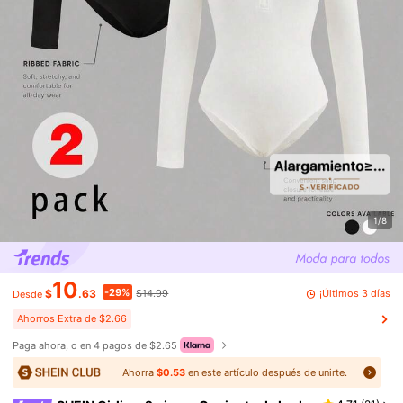
1/8
10
-29%
¡Últimos 3 días
$
.63
$14.99
Desde
Ahorros Extra de $2.66
Paga ahora, o en 4 pagos de $2.65
Ahorra
$0.53
en este artículo después de unirte.