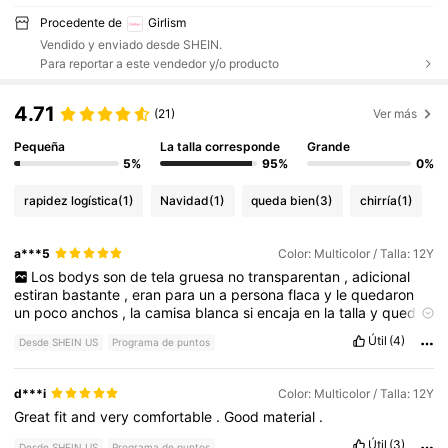
Procedente de
Girlism
Vendido y enviado desde SHEIN.
Para reportar a este vendedor y/o producto
4.71
(21)
Ver más
Pequeña
La talla corresponde
Grande
5%
95%
0%
rapidez logística
(1)
Navidad
(1)
queda bien
(3)
chirría
(1)
a***5
Color: Multicolor / Talla: 12Y
Los
bodys
son
de
tela
gruesa
no
transparentan
,
adicional
estiran
bastante
,
eran
para
un
a
persona
flaca
y
le
quedaron
un
poco
anchos
,
la
camisa
blanca
si
encaja
en
la
talla
y
qued
ó
perfecta
,
tampoco
transparentan
.
Útil
(4)
Desde SHEIN US
Programa de puntos
d***i
Color: Multicolor / Talla: 12Y
Great
fit
and
very
comfortable
.
Good
material
.
Útil
(3)
Desde SHEIN US
Programa de puntos