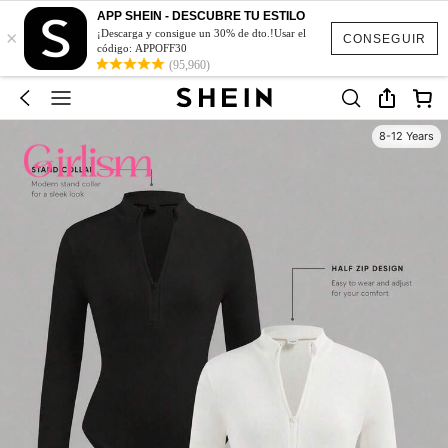
APP SHEIN - DESCUBRE TU ESTILO
×
¡Descarga y consigue un 30% de dto.!Usar el
CONSEGUIR
código: APPOFF30
(95,960)
8-12 Years