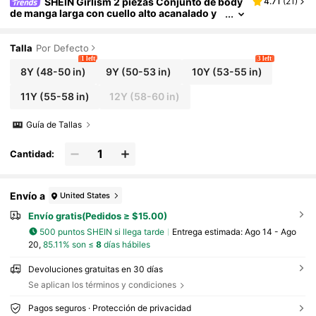
SHEIN Girlism 2 piezas Conjunto de body
4.71
(
21
)
de manga larga con cuello alto acanalado y
media cremallera y pantalones para niñas pr
eadolescentes, estilo casual y de moda, color ne
gro y blanco, adecuado para fines de semana y s
Talla
Por Defecto
alidas casuales
1 left
3 left
8Y
(48-50 in)
9Y
(50-53 in)
10Y
(53-55 in)
11Y
(55-58 in)
12Y
(58-60 in)
Guía de Tallas
Cantidad:
Envío a
United States
Envío gratis(Pedidos ≥ $15.00)
500 puntos SHEIN si llega tarde
Entrega estimada:
Ago 14 - Ago
20,
85.11% son ≤
8
días hábiles
Devoluciones gratuitas en 30 días
Se aplican los términos y condiciones
Pagos seguros · Protección de privacidad