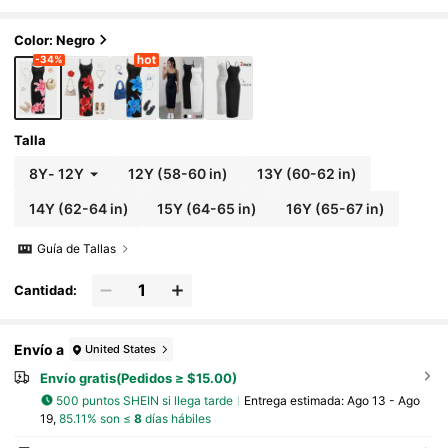
ecuado para verano, atuendos de vacacio
nes, fiestas y uso al aire libre, para adolescent
es
Color: Negro
-34%
Talla
8Y
-
12Y
12Y
(58-60 in)
13Y
(60-62 in)
14Y
(62-64 in)
15Y
(64-65 in)
16Y
(65-67 in)
Guía de Tallas
Cantidad:
Envío a
United States
Envío gratis(Pedidos ≥ $15.00)
500 puntos SHEIN si llega tarde
Entrega estimada:
Ago 13 - Ago
19,
85.11% son ≤
8
días hábiles