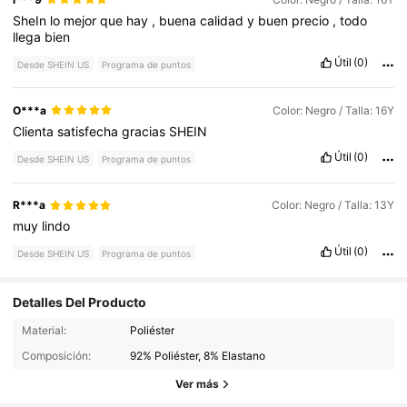
SheIn
lo
mejor
que
hay
,
buena
calidad
y
buen
precio
,
todo
llega
bien
Útil
(0)
Desde SHEIN US
Programa de puntos
O***a
Color: Negro / Talla: 16Y
Clienta
satisfecha
gracias
SHEIN
Útil
(0)
Desde SHEIN US
Programa de puntos
R***a
Color: Negro / Talla: 13Y
muy
lindo
Útil
(0)
Desde SHEIN US
Programa de puntos
Detalles Del Producto
677K Seguidores
4.81
Material:
Poliéster
Composición:
92% Poliéster, 8% Elastano
677K Seguidores
4.81
Ver más