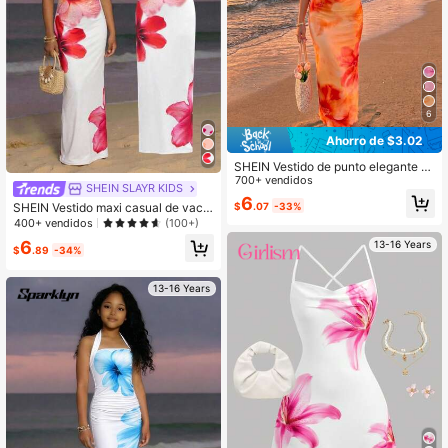
6
Ahorro de $3.02
SHEIN Vestido de punto elegante c
on tirantes finos y estampado floral
700+ vendidos
SHEIN SLAYR KIDS
para adolescentes, naranja-amarill
6
$
.07
-33%
SHEIN Vestido maxi casual de vaca
o
ciones con estampado floral, de aju
400+ vendidos
(100+)
ste ceñido, sin mangas y con espal
6
13-16 Years
da descubierta y cruzada, para adol
$
.89
-34%
escentes, nuevo para primavera/ve
rano
13-16 Years