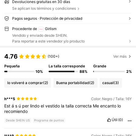
Devoluciones gratuitas en 30 días
Se aplican los términos y condiciones
Pagos seguros · Protección de privacidad
Procedente de
Girlism
Vendido y enviado desde SHEIN.
Para reportar a este vendedor y/o producto
4.76
(100+)
Ver más
Pequeña
La talla corresponde
Grande
10%
88%
2%
lo volveré a comprar
(2)
Buena portabilidad
(2)
casual
(3)
h***5
Color: Negro / Talla: 16Y
Est
á
s
ú
per
lindo
el
vestido
la
talla
correcta
Me
encanto
lo
recomiendo
Útil
(0)
Desde SHEIN US
Programa de puntos
l***9
Color: Negro / Talla: 16Y