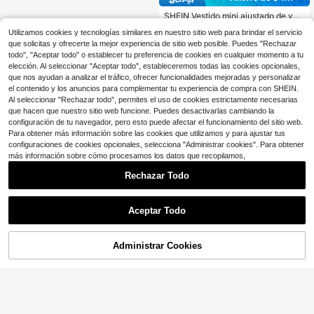
SHEIN Vestido mini ajustado de ver
ano con volantes asimétricos en los
60+ vendidos
Utilizamos cookies y tecnologías similares en nuestro sitio web para brindar el servicio
hombros y estampado floral amarill
4
$
.52
-48%
que solicitas y ofrecerte la mejor experiencia de sitio web posible. Puedes "Rechazar
o crema para adolescentes
todo", "Aceptar todo" o establecer tu preferencia de cookies en cualquier momento a tu
elección. Al seleccionar "Aceptar todo", estableceremos todas las cookies opcionales,
que nos ayudan a analizar el tráfico, ofrecer funcionalidades mejoradas y personalizar
el contenido y los anuncios para complementar tu experiencia de compra con SHEIN.
Al seleccionar "Rechazar todo", permites el uso de cookies estrictamente necesarias
que hacen que nuestro sitio web funcione. Puedes desactivarlas cambiando la
configuración de tu navegador, pero esto puede afectar el funcionamiento del sitio web.
Para obtener más información sobre las cookies que utilizamos y para ajustar tus
configuraciones de cookies opcionales, selecciona "Administrar cookies". Para obtener
más información sobre cómo procesamos los datos que recopilamos,
Rechazar Todo
Aceptar Todo
Administrar Cookies
¡34% DE DESCUENTO!
AÑADIR A LA BOLSA