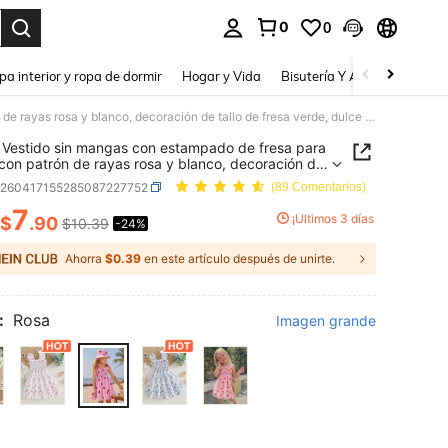
0
0
a. Press Enter to select.
pa interior y ropa de dormir
Hogar y Vida
Bisutería Y Accesorios
Be
SHEIN Vestido sin mangas con estampado de fresa para niñas, con patrón de rayas rosa y blanco, decoración de tallo de fresa verde, dulce y alegre, adecuado para salidas de primavera/verano, picnics o playa
Vestido sin mangas con estampado de fresa para
 con patrón de rayas rosa y blanco, decoración de
de fresa verde, dulce y alegre, adecuado para
k260417155285087227752
(89 Comentarios)
s de primavera/verano, picnics o playa
7
¡Últimos 3 días
$
.90
$10.39
-24%
ICE AND AVAILABILITY
Ahorra
$0.39
en este artículo después de unirte.
:
Rosa
Imagen grande