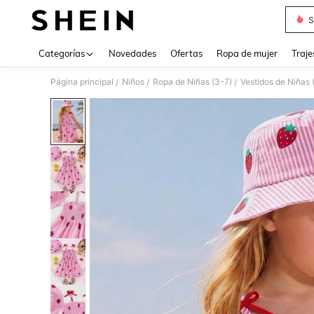
S
Use up 
Categorías
Novedades
Ofertas
Ropa de mujer
Traje
Página principal
Niños
Ropa de Niñas (3-7)
Vestidos de Niñas 
/
/
/