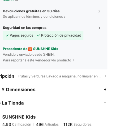
Devoluciones gratuitas en 30 días
Se aplican los términos y condiciones
Seguridad en las compras
Pagos seguros
Protección de privacidad
Procedente de
SUNSHNE Kids
Vendido y enviado desde SHEIN.
Para reportar a este vendedor y/o producto
ipción
Frutas y verduras,Lavado a máquina, no limpiar en seco, lavar con u
4.93
496
112K
s Y Dimensiones
 La Tienda
4.93
496
112K
SUNSHNE Kids
4.93
496
112K
Calificación
Artículos
Seguidores
h***7
pagó
Hace 14 horas