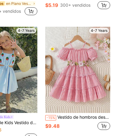
en Plano Vestidos para niñas
os
$5.19
300+ vendidos
+ vendidos
4-7 Years
4-7 Years
Vestido de hombros descubiertos con bordado floral de color rosa loto para niñas, elegante y lindo, adecuado para uso casual, salidas, fiestas, regalos, atuendo refrescante de verano
ide Kids
-15%
e de fresa 3D en la cintura, estilo vintage campestre lindo, adecuado para uso diario y vacaciones para niñas jóvenes
$9.48
6