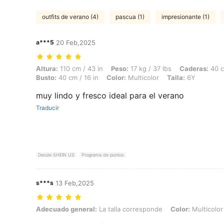
outfits de verano (4)
pascua (1)
impresionante (1)
a***5
20 Feb,2025
Altura: 110 cm / 43 in, Peso: 17 kg / 37 lbs, Caderas: 40 cm / 16 in, C
Altura:
110 cm / 43 in
Peso:
17 kg / 37 lbs
Caderas:
40 c
Busto:
40 cm / 16 in
Color:
Multicolor
Talla:
6Y
muy lindo y fresco ideal para el verano
Traducir
Desde SHEIN US
Programa de puntos
s***s
13 Feb,2025
Adecuado general: La talla corresponde, Color: Multicolor, Talla: 4Y
Adecuado general:
La talla corresponde
Color:
Multicolor