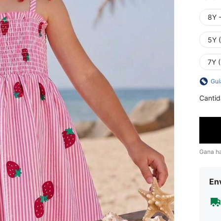
8Y 
5Y 
7Y 
Guí
Cantid
Gana h
Env