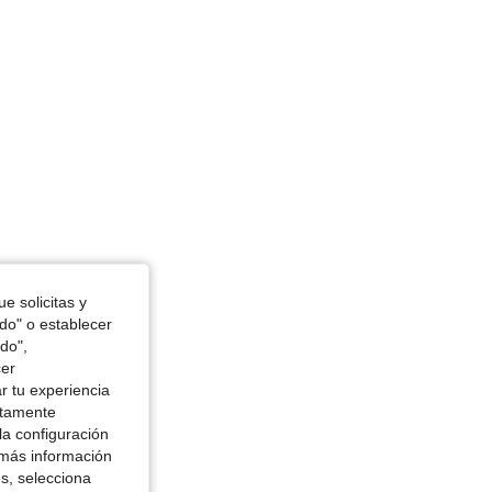
e solicitas y
odo" o establecer
do",
cer
r tu experiencia
ctamente
la configuración
 más información
es, selecciona