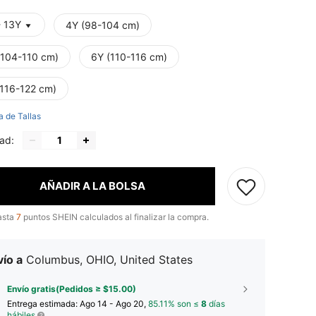
- 13Y
4Y (98-104 cm)
(104-110 cm)
6Y (110-116 cm)
(116-122 cm)
a de Tallas
ad:
AÑADIR A LA BOLSA
asta
7
puntos SHEIN calculados al finalizar la compra.
ío a
Columbus, OHIO, United States
Envío gratis(Pedidos ≥ $15.00)
Entrega estimada:
Ago 14 - Ago 20,
85.11% son ≤
8
días
hábiles