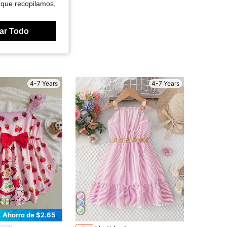
 que recopilamos,
ar Todo
4-7 Years
4-7 Years
Ahorro de $2.65