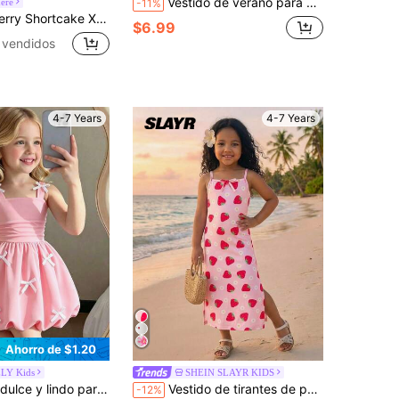
Vestido de verano para niña con tirantes gruesos y adornos florales, estilo elegante y dulce, a rayas, con hombros descubiertos, ceñido a la cintura y de largo medio, ideal para vacaciones en la playa
ere
-11%
do con estampado de fresa para niña con decoración de lazo y mangas volantes
$6.99
 vendidos
4-7 Years
4-7 Years
Ahorro de $1.20
LY Kids
SHEIN SLAYR KIDS
de lazo 3D, falda recogida con cintura de tirantes, vestido ligero y casual para verano y vacaciones
Vestido de tirantes de punto con estampado de fresa para niña/niñas, vestido casual y versátil para uso diario, salidas, viajes, campamentos, sesiones de fotos, a juego con hermanos/padres e hijos
-12%