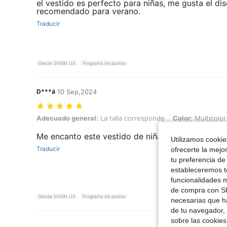
el vestido es perfecto para niñas, me gusta el dis
recomendado para verano.
Traducir
Desde SHEIN US
Programa de puntos
D***á
10 Sep,2024
Adecuado general: La talla corresponde, Color: Multicolor, Talla: 4Y
Adecuado general:
La talla corresponde
Color:
Multicolor
Me encanto este vestido de niña
Utilizamos cookies
Traducir
ofrecerte la mejo
tu preferencia de
estableceremos to
funcionalidades m
de compra con SH
Desde SHEIN US
Programa de puntos
necesarias que h
de tu navegador, 
sobre las cookies
Ver Más Re