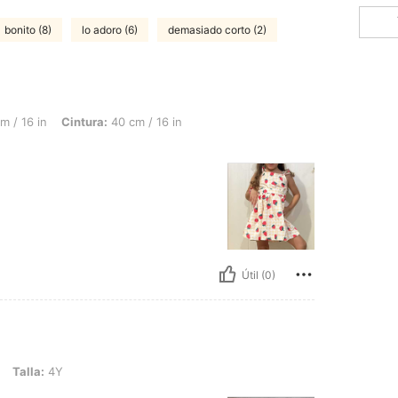
bonito (8)
lo adoro (6)
demasiado corto (2)
intura: 40 cm / 16 in, Busto: 40 cm / 16 in, Color: Multicolor, Talla: 6Y
m / 16 in
Cintura:
40 cm / 16 in
Útil (0)
Talla:
4Y