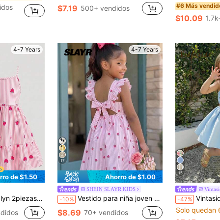
#6 Más vendid
idos
$7.19
500+ vendidos
en Rosa Vestidos para niñas
$10.09
1.7k
4-7 Years
4-7 Years
17
15
rro de $1.50
Ahorro de $1.00
SHEIN SLAYR KIDS
Vintas
e rayas rosas con pastel de fresa, Vestido de playa elegante para niñas jóvenes con un aire juguetón y de vacaciones
Vestido para niña joven con rayas de fresa & flores pequeñas, lazo lindo, mangas de mariposa y cintura ceñida, casual y versátil
Vintaside Kids Vestido de tirantes con diseño de cort
-10%
-47%
Solo quedan 
$8.69
didos
70+ vendidos